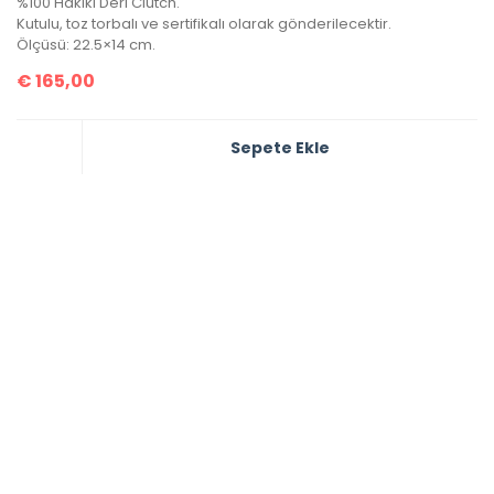
%100 Hakiki Deri Clutch.
Kutulu, toz torbalı ve sertifikalı olarak gönderilecektir.
Ölçüsü: 22.5×14 cm.
€
165,00
Sepete Ekle