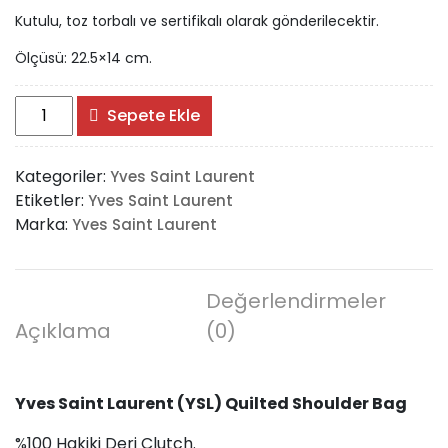
Kutulu, toz torbalı ve sertifikalı olarak gönderilecektir.
Ölçüsü: 22.5×14 cm.
Yves
Sepete Ekle
Saint
Laurent
Kategoriler:
Yves Saint Laurent
(YSL)
Etiketler:
Yves Saint Laurent
Quilted
Marka:
Yves Saint Laurent
Shoulder
Bag
adet
Değerlendirmeler
Açıklama
(0)
Yves Saint Laurent (YSL) Quilted Shoulder Bag
%100 Hakiki Deri Clutch.