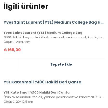
İlgili ürünler
Yves Saint Laurent (YSL) Medium College Bag Havyar Deri
Yves Saint Laurent (YSL) Medium College Bag
%100 Hakiki Havyar deri, ithal aksesuarlı, seri numaralı, kutulu, toz torbalı ve sertifikalı olarak gönderilecektir.
Ölçüsü: 24×17 cm
€
165,00
Sepete Ekle
YSL Kate Small %100 Hakiki Deri Çanta
YSL Kate Small %100 Hakiki Deri Çanta
Ürün aksesuarları ithaldir, yıllarca paslanmaz ve kararmaz. Yüksek kalite roys deriden üretilmiştir, tüm metal aksamlarında Saint Laurent yazısı mevcuttur. Kutulu, toz torbalı ve sertifikalı olarak gönderilecektir.
Ölçüsü: 20×12.5 cm