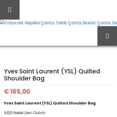
İçeriği
Geç
Crilya.net Replika Çanta, Taklit Çanta, Birebir Çanta, Des
Yves
Ana Sayfa
Yves Saint Laurent
Saint Laurent (YSL)
Yves Saint Laurent (YSL) Quilted
Shoulder Bag
Quilted Shoulder Bag
€
165,00
Yves Saint Laurent (YSL) Quilted Shoulder Bag
%100 Hakiki Deri Clutch.