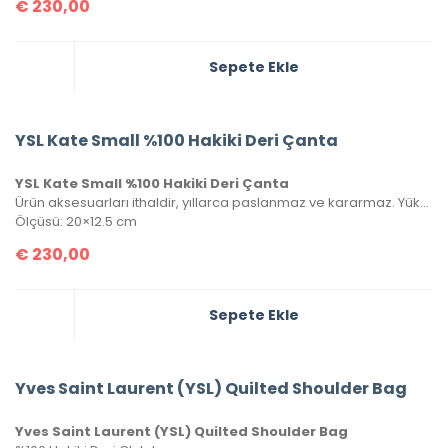
€
230,00
Sepete Ekle
YSL Kate Small %100 Hakiki Deri Çanta
YSL Kate Small %100 Hakiki Deri Çanta
Ürün aksesuarları ithaldir, yıllarca paslanmaz ve kararmaz. Yüksek kalite roys deriden üretilmiştir, tüm metal aksamlarında Saint Laurent yazısı mevcuttur. Kutulu, toz torbalı ve sertifikalı olarak gönderilecektir.
Ölçüsü: 20×12.5 cm
€
230,00
Sepete Ekle
Yves Saint Laurent (YSL) Quilted Shoulder Bag
Yves Saint Laurent (YSL) Quilted Shoulder Bag