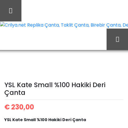
İçeriği
Geç
Crilya.net Replika Çanta, Taklit Çanta, Birebir Çanta, Des
YSL Kate
Ana Sayfa
Yves Saint Laurent
Small %100 Hakiki Deri
YSL Kate Small %100 Hakiki Deri
Çanta
Çanta
€
230,00
YSL Kate Small %100 Hakiki Deri Çanta