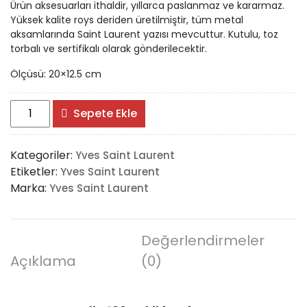
Ürün aksesuarları ithaldir, yıllarca paslanmaz ve kararmaz.
Yüksek kalite roys deriden üretilmiştir, tüm metal
aksamlarında Saint Laurent yazısı mevcuttur. Kutulu, toz
torbalı ve sertifikalı olarak gönderilecektir.
Ölçüsü: 20×12.5 cm
YSL
Sepete Ekle
Kate
Small
Kategoriler:
Yves Saint Laurent
%100
Etiketler:
Yves Saint Laurent
Hakiki
Marka:
Yves Saint Laurent
Deri
Çanta
adet
Değerlendirmeler
Açıklama
(0)