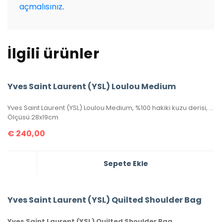
açmalısınız
.
İlgili ürünler
Yves Saint Laurent (YSL) Loulou Medium
Yves Saint Laurent (YSL) Loulou Medium, %100 hakiki kuzu derisi, seri numaralı, kutulu, toz torbalı ve sertifikalıdır.
Ölçüsü 28x19cm
€
240,00
Sepete Ekle
Yves Saint Laurent (YSL) Quilted Shoulder Bag
Yves Saint Laurent (YSL) Quilted Shoulder Bag