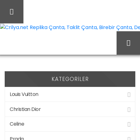
İçeriği
Geç
Crilya.net Replika Çanta, Taklit Çanta, Birebir Çanta, Des
Markalar
Fendi
Ana Sayfa
Fendi
Kemer
KATEGORILER
Louis Vuitton
Christian Dior
Celine
Prada