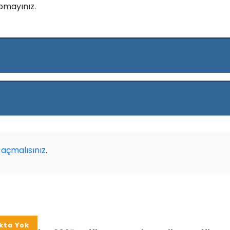
pmayınız.
açmalısınız
.
kta Yok