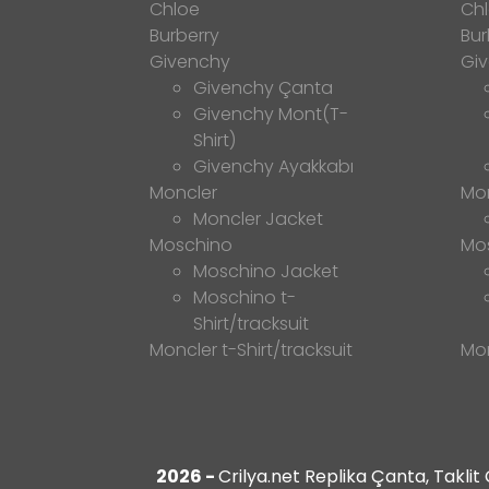
Chloe
Ch
Burberry
Bur
Givenchy
Gi
Givenchy Çanta
Givenchy Mont(T-
Shirt)
Givenchy Ayakkabı
Moncler
Mo
Moncler Jacket
Moschino
Mo
Moschino Jacket
Moschino t-
Shirt/tracksuit
Moncler t-Shirt/tracksuit
Mon
2026 -
Crilya.net Replika Çanta, Takli