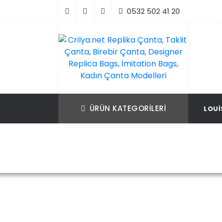
İçeriği
0532 502 41 20
Geç
Crilya.net Replika Çanta, Taklit Çanta, Bir
Replika Çanta, Birebir Çanta, Taklit Çan
Çanta, Designer Replica Bags, İmitation B
Replica Bags, İmitation Bags
ÜRÜN KATEGORILERI
LOUI
Kadın Çanta Modelleri
Ana Sayfa