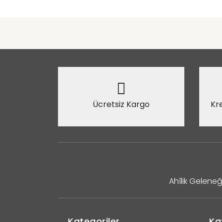
Ücretsiz Kargo
Kre
Ahîlik Geleneğ
Kategoriler
Ka