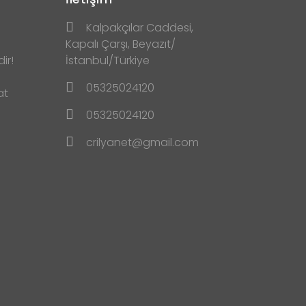
Kalpakçılar Caddesi,
Kapalı Çarşı, Beyazıt/
ir!
İstanbul/Türkiye
05325024120
at
05325024120
crilyanet@gmail.com