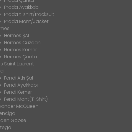
Prada Çanta
Prada Ayakkabı
Prada t-shirt/tracksuit
Prada Mont/Jacket
rmes
Hermes ŞAL
Hermes Cüzdan
Hermes Kemer
Hermes Çanta
s Saint Laurent
di
Fendi Atkı Şal
Fendi Ayakkabı
Fendi Kemer
Fendi Mont(T-Shirt)
exander McQueen
enciga
lden Goose
ttega