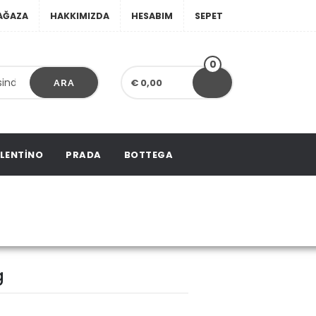
AĞAZA
HAKKIMIZDA
HESABIM
SEPET
0
€ 0,00
ARA
LENTINO
PRADA
BOTTEGA
ll Bag
g