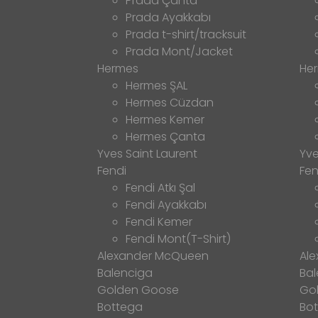
Prada Çanta
Prada Ayakkabı
Prada t-shirt/tracksuit
Prada Mont/Jacket
Hermes
He
Hermes ŞAL
Hermes Cüzdan
Hermes Kemer
Hermes Çanta
Yves Saint Laurent
Yve
Fendi
Fen
Fendi Atkı Şal
Fendi Ayakkabı
Fendi Kemer
Fendi Mont(T-Shirt)
Alexander McQueen
Al
Balenciga
Bal
Golden Goose
Go
Bottega
Bo