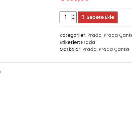
Prada
Sepete Ekle
Tote
Small
Kategoriler:
,
Prada
Prada Çant
Bag
Etiketler:
Prada
adet
Markalar:
,
Prada
Prada Çanta
)