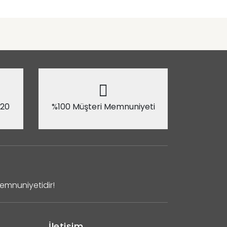
 20
%100 Müşteri Memnuniyeti
Memnuniyetidir!
İletişim