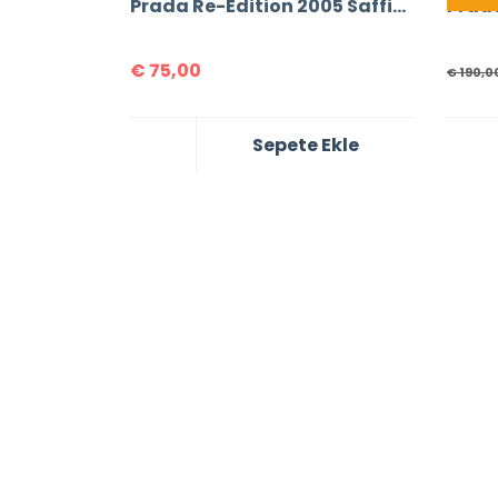
Prada Re-Edition 2005 Saffiano Leather Bag
€
75,00
€
190,0
Sepete Ekle