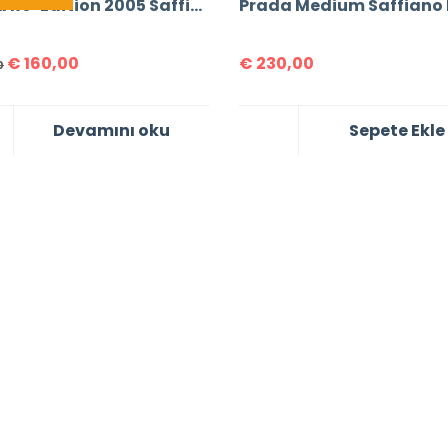
Prada Re-Edition 2005 Saffiano Leather Bag
€
160,00
€
230,00
0
Devamını oku
Sepete Ekle