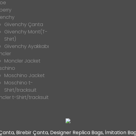
loe
berry
venchy
Givenchy Çanta
Givenchy Mont(T-
Shirt)
Givenchy Ayakkabı
ncler
Moncler Jacket
schino
Moschino Jacket
Moschino t-
Shirt/tracksuit
cler t-Shirt/tracksuit
t Çanta, Birebir Çanta, Designer Replica Bags, İmitation B