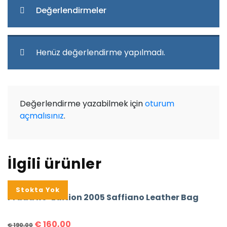
Değerlendirmeler
Henüz değerlendirme yapılmadı.
Değerlendirme yazabilmek için
oturum
açmalısınız
.
İlgili ürünler
%16
Stokta Yok
Prada Re-Edition 2005 Saffiano Leather Bag
€
160,00
€
190,00