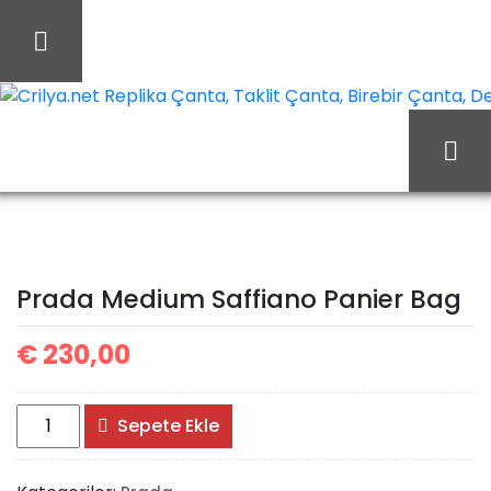
İçeriği
Geç
Crilya.net Replika Çanta, Taklit Çanta, Birebir Çanta, Des
Prada Medium
Ana Sayfa
Prada
Saffiano Panier Bag
Prada Medium Saffiano Panier Bag
€
230,00
Prada
Sepete Ekle
Medium
Saffiano