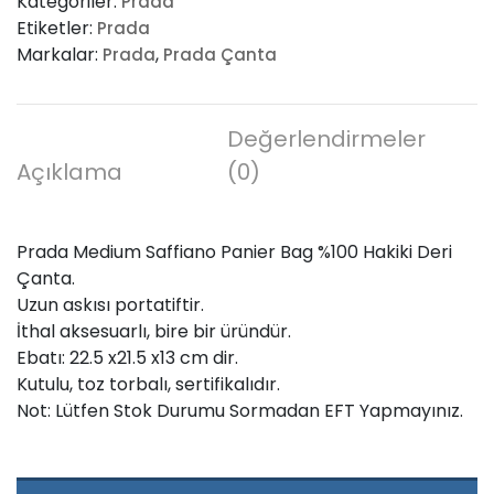
Kategoriler:
Prada
Panier
Etiketler:
Prada
Bag
Markalar:
,
Prada
Prada Çanta
adet
Değerlendirmeler
Açıklama
(0)
Prada Medium Saffiano Panier Bag %100 Hakiki Deri
Çanta.
Uzun askısı portatiftir.
İthal aksesuarlı, bire bir üründür.
Ebatı: 22.5 x21.5 x13 cm dir.
Kutulu, toz torbalı, sertifikalıdır.
Not: Lütfen Stok Durumu Sormadan EFT Yapmayınız.