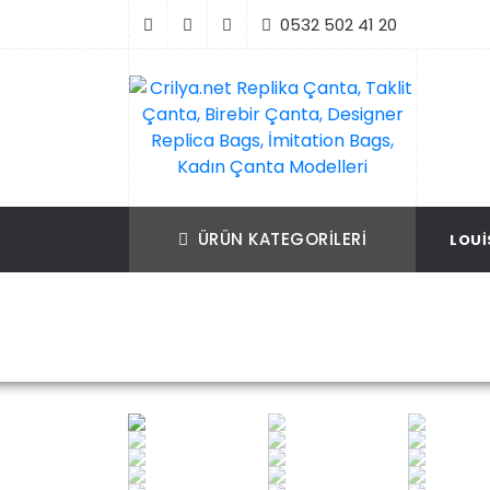
İçeriği
0532 502 41 20
Geç
Crilya.net Replika Çanta, Taklit Çanta, Bir
Replika Çanta, Birebir Çanta, Taklit Çan
Çanta, Designer Replica Bags, İmitation B
Replica Bags, İmitation Bags
ÜRÜN KATEGORILERI
LOUI
Kadın Çanta Modelleri
Ana Sayfa
Pr