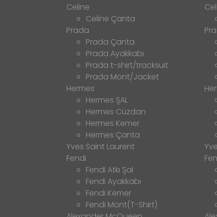
Celine
Cel
Celine Çanta
Prada
Pr
Prada Çanta
Prada Ayakkabı
Prada t-shirt/tracksuit
Prada Mont/Jacket
Hermes
He
Hermes ŞAL
Hermes Cüzdan
Hermes Kemer
Hermes Çanta
Yves Saint Laurent
Yve
Fendi
Fen
Fendi Atkı Şal
Fendi Ayakkabı
Fendi Kemer
Fendi Mont(T-Shirt)
Alexander McQueen
Al