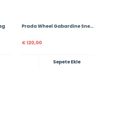
ag
Prada Wheel Gabardine Sneakers
€
120,00
Sepete Ekle