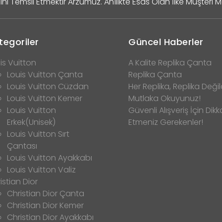
ini Temsil Etmektir Arzumuz. Ahîlikte Esas Olan İlke Müşteri 
tegoriler
Güncel Haberler
is Vuitton
A Kalite Replika Çanta
Louis Vuitton Çanta
Replika Çanta
Louis Vuitton Cüzdan
Her Replika, Replika Değild
Louis Vuitton Kemer
Mutlaka Okuyunuz!
Louis Vuitton
Güvenli Alışveriş İçin Dikk
Erkek(Unisek)
Etmeniz Gerekenler!
Louis Vuitton Sırt
Çantası
Louis Vuitton Ayakkabı
Louis Vuitton Valiz
istian Dior
Christian Dior Çanta
Christian Dior Kemer
Christian Dior Ayakkabı