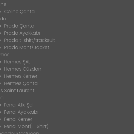
ine
Celine Çanta
ada
Prada Çanta
Prada Ayakkabı
Prada t-shirt/tracksuit
Prada Mont/Jacket
rmes
Hermes ŞAL
Hermes Cüzdan
Hermes Kemer
Hermes Çanta
s Saint Laurent
di
Fendi Atkı Şal
Fendi Ayakkabı
Fendi Kemer
Fendi Mont(T-Shirt)
exander McQueen