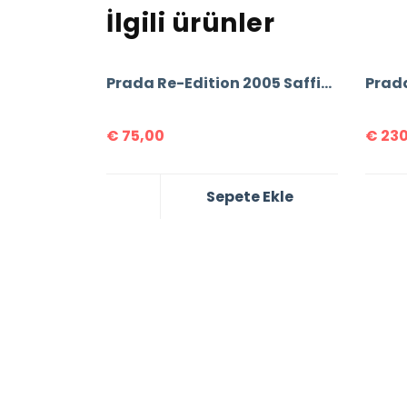
İlgili ürünler
Prada Re-Edition 2005 Saffiano Leather Bag
€
75,00
€
230
Sepete Ekle