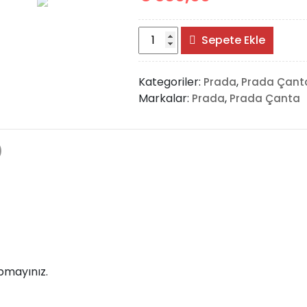
Prada
Sepete Ekle
Shoulder
Tote
Kategoriler:
,
Prada
Prada Çant
Bag
Markalar:
,
Prada
Prada Çanta
adet
)
pmayınız.