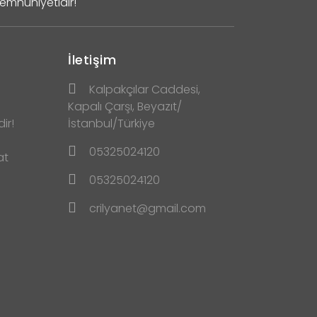
Memnuniyetidir!
İletişim
Kalpakçılar Caddesi,
Kapalı Çarşı, Beyazıt/
ir!
İstanbul/Türkiye
05325024120
at
05325024120
crilyanet@gmail.com