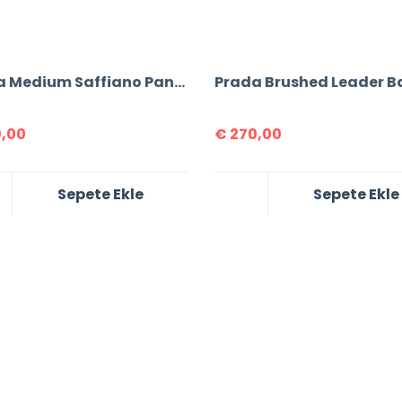
Prada Medium Saffiano Panier Bag
Prada Brushed Leader B
,00
€
270,00
Sepete Ekle
Sepete Ekle