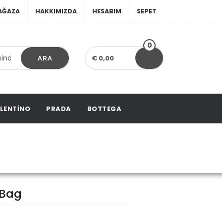
AĞAZA
HAKKIMIZDA
HESABIM
SEPET
0
€ 0,00
ARA
LENTINO
PRADA
BOTTEGA
Tote Bag
 Bag