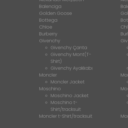
Balenciga
Bal
Golden Goose
Go
Bottega
Bo
Chloe
Ch
Burberry
Bur
Givenchy
Gi
Givenchy Çanta
Givenchy Mont(T-
Shirt)
Givenchy Ayakkabı
Moncler
Mo
Moncler Jacket
Moschino
Mo
Moschino Jacket
Moschino t-
Shirt/tracksuit
Moncler t-Shirt/tracksuit
Mon