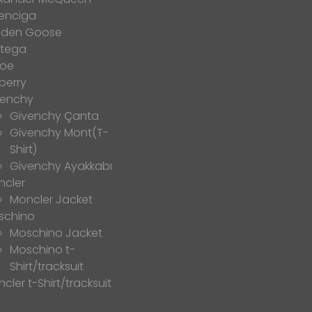
enciga
lden Goose
ttega
loe
berry
venchy
Givenchy Çanta
Givenchy Mont(T-
Shirt)
Givenchy Ayakkabı
ncler
Moncler Jacket
schino
Moschino Jacket
Moschino t-
Shirt/tracksuit
cler t-Shirt/tracksuit