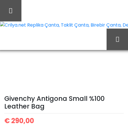
İçeriği
Geç
Crilya.net Replika Çanta, Taklit Çanta, Birebir Çanta, Des
Givenchy
Ana Sayfa
Givenchy
Antigona Small %100
Leather Bag
Givenchy Antigona Small %100
Leather Bag
€
290,00