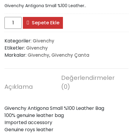
Givenchy Antigona Small %100 Leather..
Givenchy
Sepete Ekle
Antigona
Small
Kategoriler:
Givenchy
%100
Etiketler:
Givenchy
Leather
Markalar:
,
Givenchy
Givenchy Çanta
Bag
adet
Değerlendirmeler
Açıklama
(0)
Givenchy Antigona Small %100 Leather Bag
100% genuine leather bag
Imported accessory
Genuine roys leather