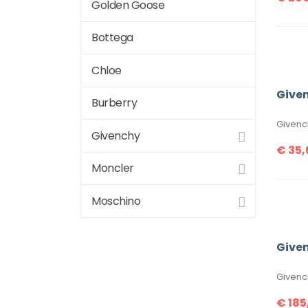
Golden Goose
Bottega
Chloe
Given
Burberry
Givenc
Givenchy
€
35,
Moncler
Moschino
Givench
€
185