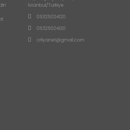
ir!
İstanbul/Türkiye
05325024120
at
05325024120
crilyanet@gmail.com