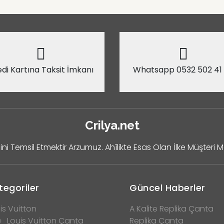
di Kartına Taksit İmkanı
Whatsapp 0532 502 41
Crilya.net
ini Temsil Etmektir Arzumuz. Ahîlikte Esas Olan İlke Müşteri 
tegoriler
Güncel Haberler
is Vuitton
A Kalite Replika Çanta
Louis Vuitton Çanta
Replika Çanta