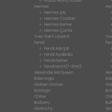
Prada Mont/Jacket
Hermes
He
Hermes ŞAL
Hermes Cüzdan
Hermes Kemer
Hermes Çanta
Yves Saint Laurent
Yve
Fendi
Fen
Fendi Atkı Şal
Fendi Ayakkabı
Fendi Kemer
Fendi Mont(T-Shirt)
Alexander McQueen
Al
Balenciga
Bal
Golden Goose
Go
Bottega
Bo
Chloe
Ch
Burberry
Bur
Givenchy
Gi