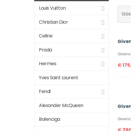
Louis Vuitton
Göst
Christian Dior
Celine
Prada
Givenc
Hermes
€
175
Yves Saint Laurent
Fendi
Alexander McQueen
Balenciga
Givenc
€
290