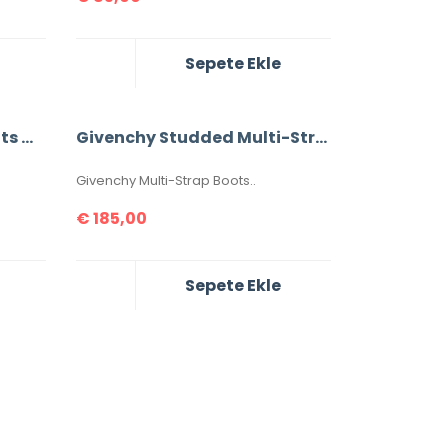
Sepete Ekle
Givenchy Strap High Boots %100 Leather
Givenchy Studded Multi-Strap Boots %100 Leather
Givenchy Multi-Strap Boots..
€
185,00
Sepete Ekle