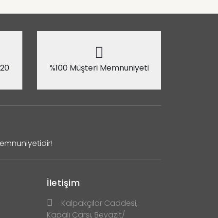
 20
%100 Müşteri Memnuniyeti
Memnuniyetidir!
İletişim
Kalpakçılar Caddesi,
Kapalı Çarşı, Beyazıt/