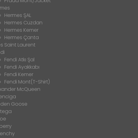
Prada Mont/Jacket
rmes
Hermes ŞAL
Hermes Cüzdan
Hermes Kemer
Hermes Çanta
s Saint Laurent
di
Fendi Atkı Şal
Fendi Ayakkabı
Fendi Kemer
Fendi Mont(T-Shirt)
exander McQueen
enciga
lden Goose
ttega
loe
berry
venchy