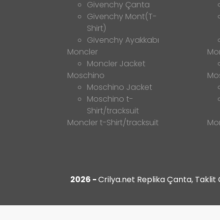
Givenchy Çanta
Givenchy Mont(T-
Shirt)
Givenchy Ayakkabı
Moncler
Mo
Moncler Jacket
Moschino
Mo
Moschino Jacket
Moschino t-
Shirt/tracksuit
Moncler t-Shirt/tracksuit
Mon
2026 -
Crilya.net Replika Çanta, Takli