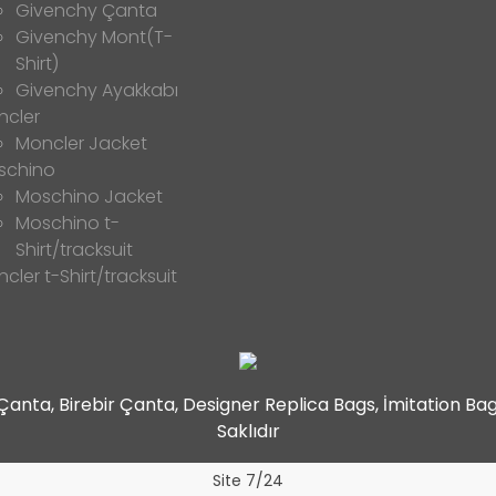
Givenchy Çanta
Givenchy Mont(T-
Shirt)
Givenchy Ayakkabı
ncler
Moncler Jacket
schino
Moschino Jacket
Moschino t-
Shirt/tracksuit
cler t-Shirt/tracksuit
t Çanta, Birebir Çanta, Designer Replica Bags, İmitation B
Saklıdır
Site 7/24