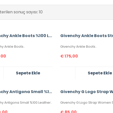
erilen sonuç sayısı: 10
Givenchy Ankle Boots %100 Leather
hy Ankle Boots..
Givenchy Ankle Boots..
,00
€
175,00
Sepete Ekle
Sepete Ekle
Givenchy Antigona Small %100 Leather Bag
hy Antigona Small %100 Leather..
,00
€
85,00