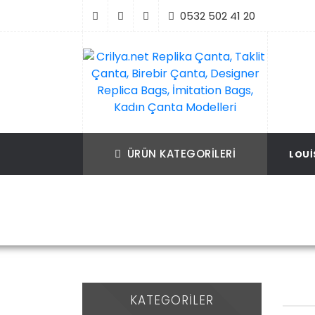
İçeriği
0532 502 41 20
Geç
Crilya.net Replika Çanta, Taklit Çanta, Bir
Replika Çanta, Birebir Çanta, Taklit Çan
Çanta, Designer Replica Bags, İmitation B
Replica Bags, İmitation Bags
ÜRÜN KATEGORILERI
LOUI
Kadın Çanta Modelleri
KATEGORILER