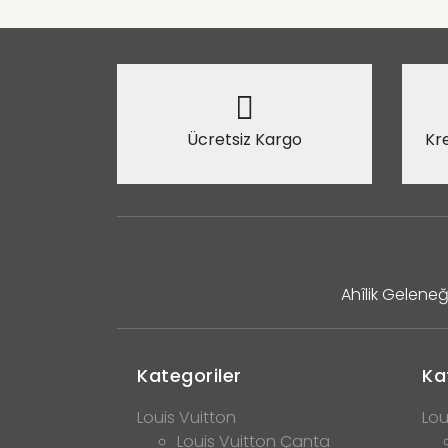
Ücretsiz Kargo
Kre
Ahîlik Geleneğ
Kategoriler
Ka
Louis Vuitton
Lou
Louis Vuitton Çanta