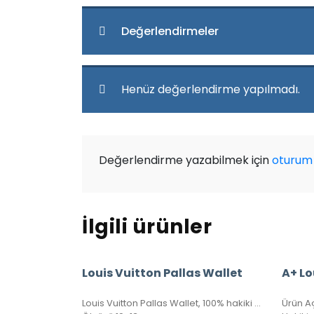
Değerlendirmeler
Henüz değerlendirme yapılmadı.
Değerlendirme yazabilmek için
oturum 
İlgili ürünler
Louis Vuitton Pallas Wallet
Louis Vuitton Pallas Wallet, 100% hakiki deri, Piton deri kapaklı bayan cüzdan. Portatif zinciri sayesinde gece çantası clutch olarak veya cüzdan olarak kullanılabilir. Seri numaralı, kutulu, toz torbalı, sertifikalı.
Ürün A