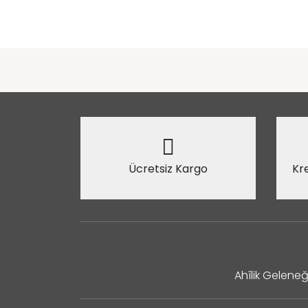
Ücretsiz Kargo
Kre
Ahîlik Geleneğ