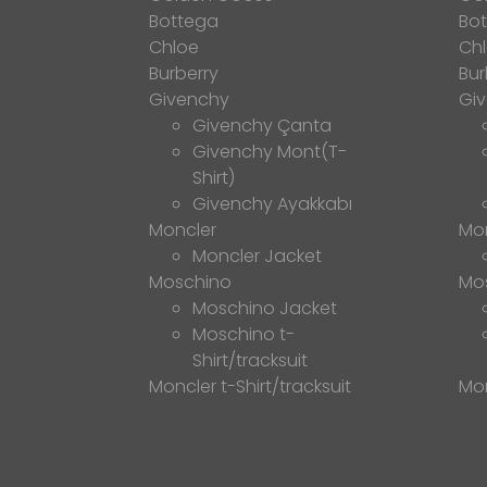
Bottega
Bo
Chloe
Ch
Burberry
Bur
Givenchy
Gi
Givenchy Çanta
Givenchy Mont(T-
Shirt)
Givenchy Ayakkabı
Moncler
Mo
Moncler Jacket
Moschino
Mo
Moschino Jacket
Moschino t-
Shirt/tracksuit
Moncler t-Shirt/tracksuit
Mon