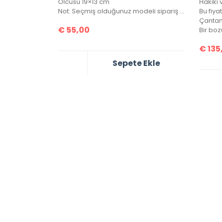
Ölcüsü 19×13 cm
Hakiki v
Not: Seçmiş olduğunuz modeli sipariş notunuzda belirtmeyi unutmayınız!
Çantanı
€
55,00
€
135
Sepete Ekle