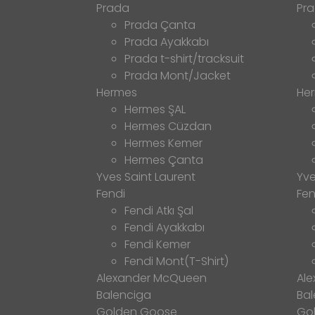
Prada
Pr
Prada Çanta
Prada Ayakkabı
Prada t-shirt/tracksuit
Prada Mont/Jacket
Hermes
He
Hermes ŞAL
Hermes Cüzdan
Hermes Kemer
Hermes Çanta
Yves Saint Laurent
Yve
Fendi
Fen
Fendi Atkı Şal
Fendi Ayakkabı
Fendi Kemer
Fendi Mont(T-Shirt)
Alexander McQueen
Al
Balenciga
Bal
Golden Goose
Go