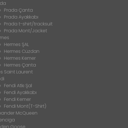
ada
Prada Çanta
Prada Ayakkabı
Prada t-shirt/tracksuit
Prada Mont/Jacket
rmes
Hermes ŞAL
Hermes Cüzdan
Hermes Kemer
Hermes Çanta
s Saint Laurent
di
Fendi Atkı Şal
Fendi Ayakkabı
Fendi Kemer
Fendi Mont(T-Shirt)
exander McQueen
enciga
lden Goose