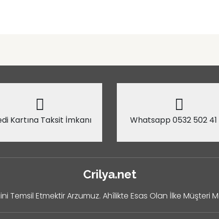
di Kartına Taksit İmkanı
Whatsapp 0532 502 41
Crilya.net
ini Temsil Etmektir Arzumuz. Ahîlikte Esas Olan İlke Müşteri 