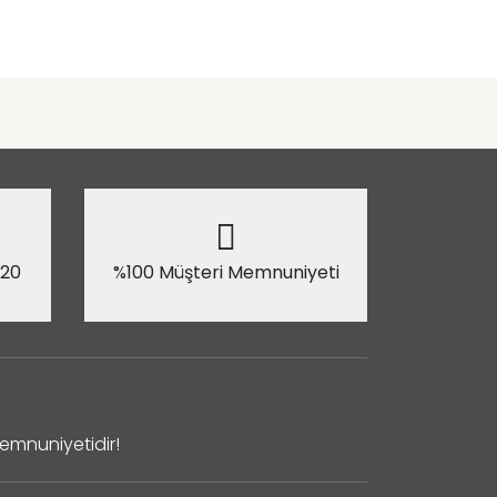
 20
%100 Müşteri Memnuniyeti
Memnuniyetidir!