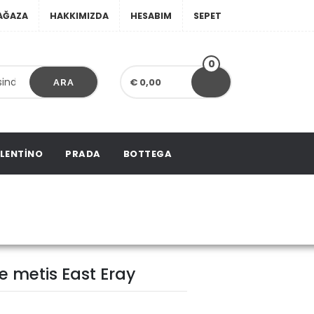
AĞAZA
HAKKIMIZDA
HESABIM
SEPET
0
€ 0,00
ARA
LENTINO
PRADA
BOTTEGA
te metis East Eray
e metis East Eray