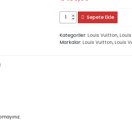
Louis
Sepete Ekle
Vuitton
Pochette
Kategoriler:
,
Louis Vuitton
Louis
metis
Markalar:
,
Louis Vuitton
Louis V
East
Eray
adet
)
pmayınız.