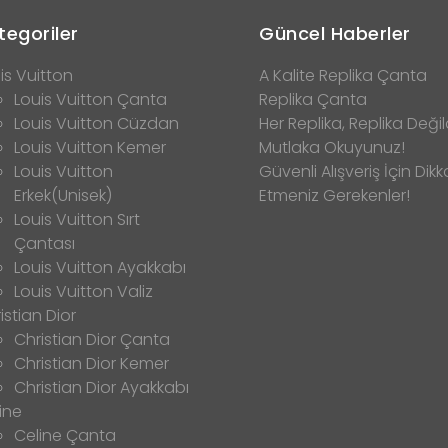
tegoriler
Güncel Haberler
is Vuitton
A Kalite Replika Çanta
Louis Vuitton Çanta
Replika Çanta
Louis Vuitton Cüzdan
Her Replika, Replika Değild
Louis Vuitton Kemer
Mutlaka Okuyunuz!
Louis Vuitton
Güvenli Alışveriş İçin Dikk
Erkek(Unisek)
Etmeniz Gerekenler!
Louis Vuitton Sırt
Çantası
Louis Vuitton Ayakkabı
Louis Vuitton Valiz
istian Dior
Christian Dior Çanta
Christian Dior Kemer
Christian Dior Ayakkabı
ine
Celine Çanta