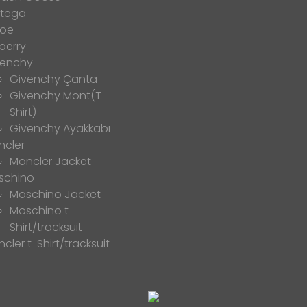
ttega
loe
berry
venchy
Givenchy Çanta
Givenchy Mont(T-
Shirt)
Givenchy Ayakkabı
ncler
Moncler Jacket
schino
Moschino Jacket
Moschino t-
Shirt/tracksuit
cler t-Shirt/tracksuit