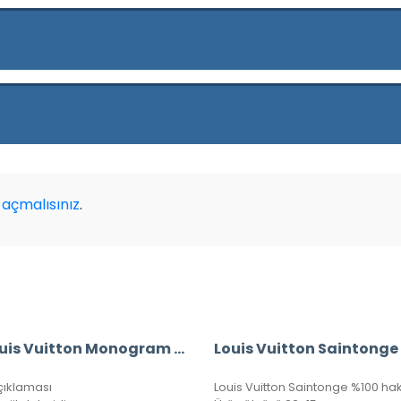
açmalısınız
.
A+ Louis Vuitton Monogram Bandouliere Speedy 30’Luk Vejital Deri (LV33)
çıklaması