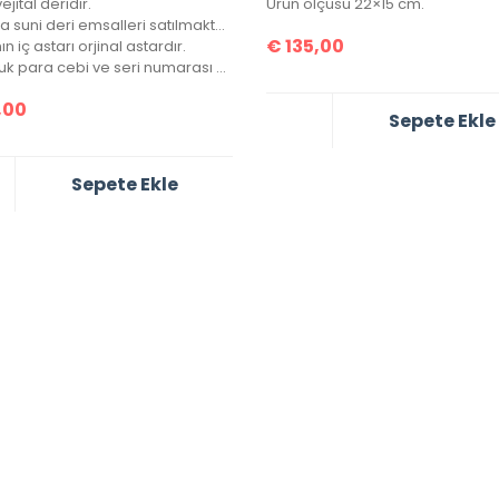
ejital deridir.
Ürün ölçüsü 22×15 cm.
Bu fiyata suni deri emsalleri satılmaktadır.
€
135,00
n iç astarı orjinal astardır.
Bir bozuk para cebi ve seri numarası mevcuttur.
,00
Sepete Ekle
Sepete Ekle