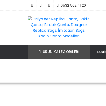
İçeriği
0532 502 41 20
Geç
Crilya.net Replika Çanta, Taklit Çanta, Bir
Replika Çanta, Birebir Çanta, Taklit Çan
Çanta, Designer Replica Bags, İmitation B
Replica Bags, İmitation Bags
ÜRÜN KATEGORILERI
LOUI
Kadın Çanta Modelleri
Ana Sayfa
Louis Vuitton
Louis Vu