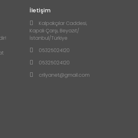
İletişim
Kalpakçılar Caddesi,
Kapalı Çarşı, Beyazıt/
ir!
İstanbul/Türkiye
05325024120
at
05325024120
crilyanet@gmail.com