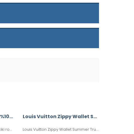
Louis Vuitton Saintonge %100 Hakiki Roys Deri,
Louis Vuitton Zippy Wallet Summer Trunk İthal Cüzdan
Louis Vuitton Saintonge %100 hakiki roys deri, ithal aksesuar takımı, ithal kumaş, simetrik kesim, seri numaralı, kutulu, toz torbalı ve sertifikalı olarak gönderilecektir.
Louis Vuitton Zippy Wallet Summer Trunk ithal cüzdan, seri numaralı, kutulu, toz torbalı, sertifikalı, ebatı 20x11cm.