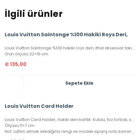
İlgili ürünler
Louis Vuitton Saintonge %100 Hakiki Roys Deri,
Louis Vuitton Saintonge %100 hakiki roys deri, ithal aksesuar takımı, ithal kumaş, simetrik kesim, seri numaralı, kutulu, toz torbalı ve sertifikalı olarak gönderilecektir.
Ürün ölçüsü 22×15 cm.
€
135,00
Sepete Ekle
Louis Vuitton Card Holder
Louis Vuitton Card Holder, hakiki deri kartlık. Kutulu, toz torbalı, sertifikalı.
Ölçüsü 11×7 cm.
Not: Lütfen almak istediğiniz rengi ve modeli sipariş notu kısmında belirtiniz.