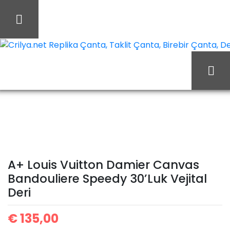
İçeriği
Geç
Crilya.net Replika Çanta, Taklit Çanta, Birebir Çanta, Des
Ana Sayfa
Louis Vuitton
Louis Vuitton Çanta
A+ Louis Vuitton Damier
Canvas Bandouliere
A+ Louis Vuitton Damier Canvas
Bandouliere Speedy 30’Luk Vejital
Deri
Speedy 30’Luk Vejital
€
135,00