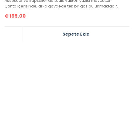
Aksesuar ve kapsüller de Louis Vuitton yazısı mevcuttur.
Çanta içerisinde, arka gövdede tek bir göz bulunmaktadır.
€
195,00
Sepete Ekle