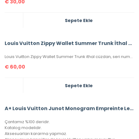
€
30,00
Sepete Ekle
Louis Vuitton Zippy Wallet Summer Trunk İthal Cüzdan
Louis Vuitton Zippy Wallet Summer Trunk ithal cüzdan, seri numaralı, kutulu, toz torbalı, sertifikalı, ebatı 20x11cm.
€
60,00
Sepete Ekle
A+ Louis Vuitton Junot Monogram Empreinte Leather (Mavi)
Çantamız %100 deridir.
Katalog modelidir.
Aksesuarları kararma yapmaz.