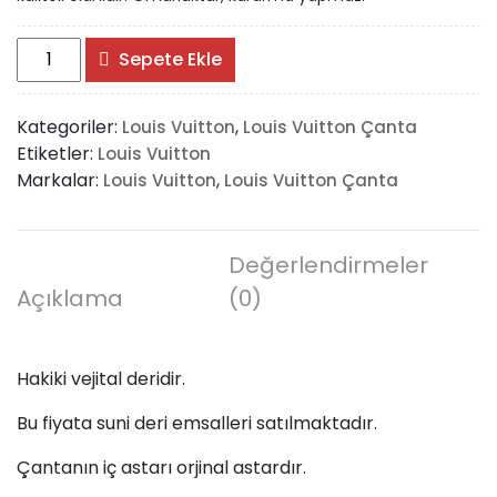
A+
Sepete Ekle
Louis
Vuitton
Kategoriler:
,
Louis Vuitton
Louis Vuitton Çanta
Damier
Etiketler:
Louis Vuitton
Canvas
Markalar:
,
Louis Vuitton
Louis Vuitton Çanta
Bandouliere
Speedy
30'Luk
Vejital
Değerlendirmeler
Deri
Açıklama
(0)
adet
Hakiki vejital deridir.
Bu fiyata suni deri emsalleri satılmaktadır.
Çantanın iç astarı orjinal astardır.