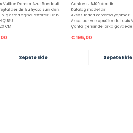
A+ Louis Vuitton Damier Azur Bandouliere Speedy 30’luk Vejital Deri
Çantamız %100 deridir.
Hakiki vejital deridir. Bu fiyata suni deri emsalleri satılmaktadır.
Katalog modelidir.
Çantanın iç astarı orjinal astardır. Bir bozuk para cebi ve seri numarası mevcuttur.
Aksesuarları kararma yapmaz.
ÖLÇÜSÜ
20 CM
,00
€
195,00
Sepete Ekle
Sepete Ekle