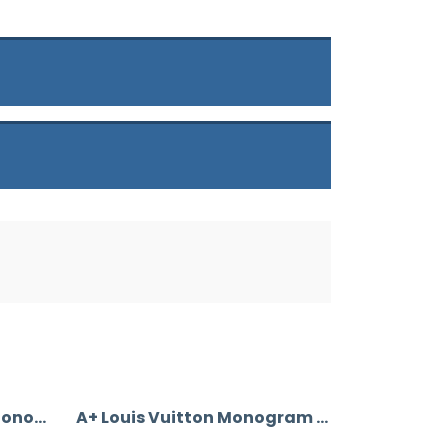
A+ Louis Vuitton Junot Monogram Empreinte Leather
A+ Louis Vuitton Monogram Bandouliere Speedy 35’Lik Vejital Deri CRL242