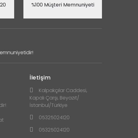
 20
%100 Müşteri Memnuniyeti
Memnuniyetidir!
İletişim
Kalpakçılar Caddesi,
Kapalı Çarşı, Beyazıt/
ir!
İstanbul/Türkiye
05325024120
at
05325024120