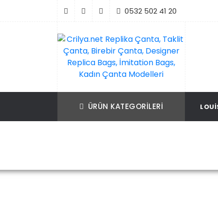
İçeriği
0532 502 41 20
Geç
Crilya.net Replika Çanta, Taklit Çanta, Bir
Replika Çanta, Birebir Çanta, Taklit Çan
Çanta, Designer Replica Bags, İmitation B
Replica Bags, İmitation Bags
ÜRÜN KATEGORILERI
LOUI
Kadın Çanta Modelleri
Ana Sayfa
Louis 