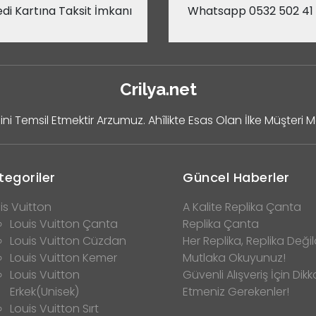
di Kartına Taksit İmkanı
Whatsapp 0532 502 41
Crilya.net
ini Temsil Etmektir Arzumuz. Ahîlikte Esas Olan İlke Müşteri 
tegoriler
Güncel Haberler
is Vuitton
A Kalite Replika Çanta
Louis Vuitton Çanta
Replika Çanta
Louis Vuitton Cüzdan
Her Replika, Replika Değild
Louis Vuitton Kemer
Mutlaka Okuyunuz!
Louis Vuitton
Güvenli Alışveriş İçin Dikk
Erkek(Unisek)
Etmeniz Gerekenler!
Louis Vuitton Sırt