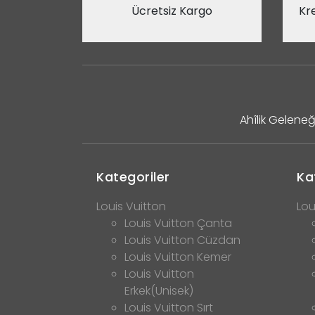
Ücretsiz Kargo
Kre
Ahîlik Geleneğ
Kategoriler
Ka
Louis Vuitton
Lou
Louis Vuitton Çanta
Louis Vuitton Cüzdan
Louis Vuitton Kemer
Louis Vuitton
Erkek(Unisek)
Louis Vuitton Sırt