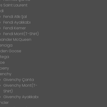
s Saint Laurent
di
Fendi Atkı Şal
Fendi Ayakkabı
Fendi Kemer
Fendi Mont(T-Shirt)
exander McQueen
enciga
lden Goose
ttega
loe
berry
venchy
Givenchy Çanta
Givenchy Mont(T-
Shirt)
Givenchy Ayakkabı
ncler