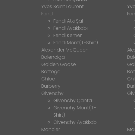
Yves Saint Laurent
Yve
Fendi
Fen
Fendi Atkı Şal
Fendi Ayakkabı
Fendi Kemer
Fendi Mont(T-Shirt)
Alexander McQueen
Al
Balenciga
Bal
Golden Goose
Go
Bottega
Bo
Chloe
Ch
Burberry
Bur
Givenchy
Gi
Givenchy Çanta
Givenchy Mont(T-
Shirt)
Givenchy Ayakkabı
Moncler
Mo