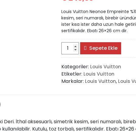
Louis Vuitton Neonoe Empreinte %100 
kesim, seri numaralı, birebir üründür
ister kısa ister daha uzun hale getirili
sertifikalıdır. Ebatı 26×26 cm dir.
Louis
Sepete Ekle
Vuitton
Neonoe
Kategoriler:
Louis Vuitton
Empreinte
Etiketler:
Louis Vuitton
adet
Markalar:
,
Louis Vuitton
Louis V
)
Deri. İthal aksesuarlı, simetrik kesim, seri numaralı, bireb
 kullanılabilir. Kutulu, toz torbalı, sertifikalıdır. Ebatı 26×26