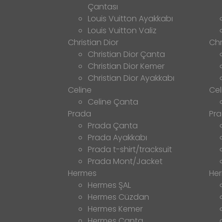
Çantası
Louis Vuitton Ayakkabı
Louis Vuitton Valiz
Christian Dior
Chr
Christian Dior Çanta
Christian Dior Kemer
Christian Dior Ayakkabı
Celine
Cel
Celine Çanta
Prada
Pr
Prada Çanta
Prada Ayakkabı
Prada t-shirt/tracksuit
Prada Mont/Jacket
Hermes
He
Hermes ŞAL
Hermes Cüzdan
Hermes Kemer
Hermes Çanta