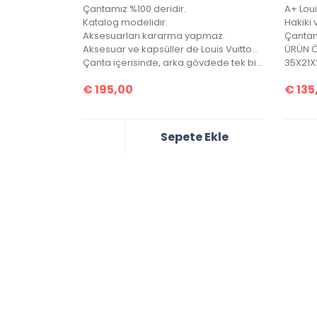
Çantamız %100 deridir.
Katalog modelidir.
Aksesuarları kararma yapmaz.
Aksesuar ve kapsüller de Louis Vuitton yazısı mevcuttur.
ÜRÜN 
Çanta içerisinde, arka gövdede tek bir göz bulunmaktadır.
35X21X
€
195,00
€
135
Sepete Ekle