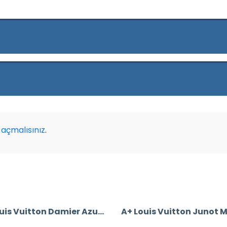
açmalısınız
.
A+ Louis Vuitton Damier Azur Bandouliere Speedy 35’Lik Vejital Deri