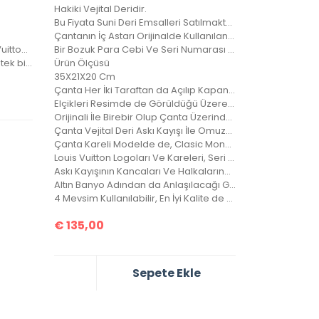
Hakiki Vejital Deridir.
Bu Fiyata Suni Deri Emsalleri Satılmaktadır.
Çantanın İç Astarı Orijinalde Kullanılan Astardır.
Aksesuar ve kapsüller de Louis Vuitton yazısı mevcuttur.
Bir Bozuk Para Cebi Ve Seri Numarası Mevcuttur.
Çanta içerisinde, arka gövdede tek bir göz bulunmaktadır.
Ürün Ölçüsü
35X21X20 Cm
Çanta Her İki Taraftan da Açılıp Kapanabilir.
Elçikleri Resimde de Görüldüğü Üzere Kilitlenebilir.
Orijinali İle Birebir Olup Çanta Üzerindeki Desen Sayısı Orjinalinde ki İle Aynıdır.
Çanta Vejital Deri Askı Kayışı İle Omuzda, Çarpraz Ve Düz Taşınabilir.
Çanta Kareli Modelde de, Clasic Monogramlı Modelde de, Orjinalinde ki Kare Sayısı İle Çantamızdaki Kare Sayıları Eşittir.
Louis Vuitton Logoları Ve Kareleri, Seri Numarası, Bozuk Para Cebi İle Birebir Aynıdır.
Askı Kayışının Kancaları Ve Halkalarında Louis Vuitton Yazıları Mevcuttur Ve Metal Aksamları Altın Banyodur.
Altın Banyo Adından da Anlaşılacağı Gibi, Kaplamanın En Kaliteli Olanıdır. Ömürlüktür, Yıllarca Kararmaz, Sararmaz.
4 Mevsim Kullanılabilir, En İyi Kalite de Bir Çantadır.
€
135,00
Sepete Ekle