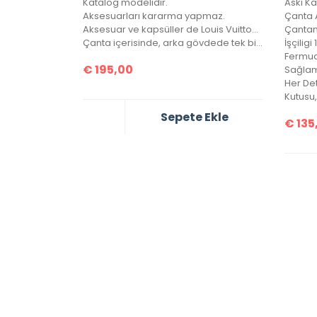
Katalog modelidir.
Aksesuarları kararma yapmaz.
Çanta A
Aksesuar ve kapsüller de Louis Vuitton yazısı mevcuttur.
Çanta içerisinde, arka gövdede tek bir göz bulunmaktadır.
İşçiligi 
Fermuar
€
195,00
Sağlam
Sepete Ekle
€
135