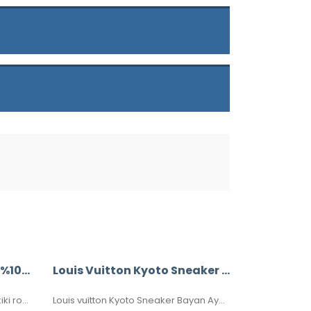
Louis Vuitton Saintonge %100 Hakiki Roys Deri,
Louis Vuitton Kyoto Sneaker Bayan Ayakkabı
Louis Vuitton Saintonge %100 hakiki roys deri, ithal aksesuar takımı, ithal kumaş, simetrik kesim, seri numaralı, kutulu, toz torbalı ve sertifikalı olarak gönderilecektir.
Louis vuitton Kyoto Sneaker Bayan Ayakkabı, Hakiki Deri, 36-37-38-39-40 Numaraları Mevcuttur.