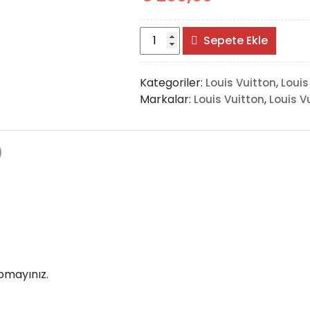
Louis
Sepete Ekle
Vuitton
Neo
Kategoriler:
,
Louis Vuitton
Louis
Noe
Markalar:
,
Louis Vuitton
Louis V
Bag
adet
)
pmayınız.