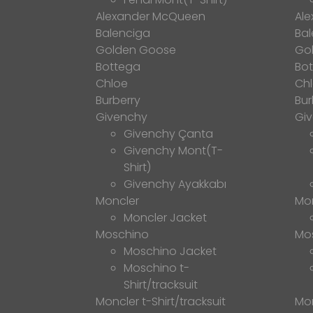
Alexander McQueen
Al
Balenciga
Bal
Golden Goose
Go
Bottega
Bo
Chloe
Ch
Burberry
Bur
Givenchy
Gi
Givenchy Çanta
Givenchy Mont(T-
Shirt)
Givenchy Ayakkabı
Moncler
Mo
Moncler Jacket
Moschino
Mo
Moschino Jacket
Moschino t-
Shirt/tracksuit
Moncler t-Shirt/tracksuit
Mon