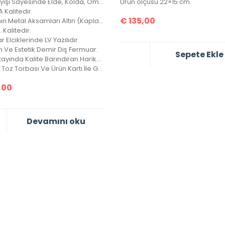
Askı Kayışı Sayesinde Elde, Kolda, Omuzda Çarpraz Ve Düz Taşınabilir.
Ürün ölçüsü 22×15 cm.
 Kalitedir.
€
135,00
Çantanın Metal Aksamları Altın (Kaplama) Diye Tabir Edilen Altın Banyodur, Yıllarca Kararma Yapmaz.
1. Kalitedir.
 Elciklerinde LV Yazılıdır.
 Ve Estetik Demir Diş Fermuar.
Sepete Ekle
Her Detayında Kalite Barındıran Harika Bir Çanta, 4 Mevsim Kullanılabilir.
Kutusu, Toz Torbası Ve Ürün Kartı İle Gönderilir. Vejital Deridir.
,00
Devamını oku