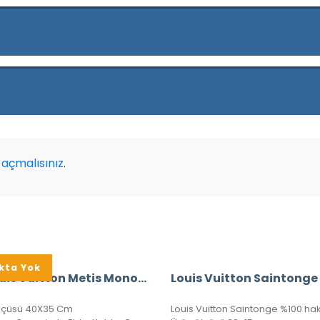
açmalısınız
.
kta Yok
A+ Louis Vuitton Metis Monogram Hobo Shoulder Bag CRL327
lçüsü 40X35 Cm