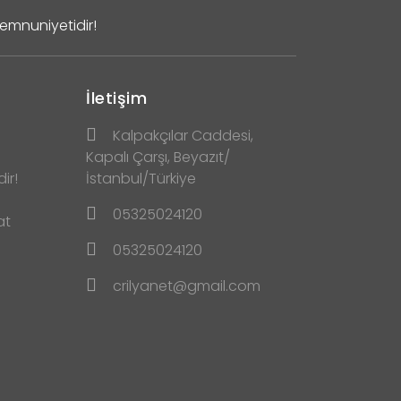
Memnuniyetidir!
İletişim
Kalpakçılar Caddesi,
Kapalı Çarşı, Beyazıt/
ir!
İstanbul/Türkiye
05325024120
at
05325024120
crilyanet@gmail.com