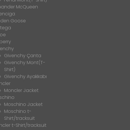
exander McQueen
enciga
lden Goose
ttega
loe
berry
venchy
Givenchy Çanta
Givenchy Mont(T-
Shirt)
Givenchy Ayakkabı
ncler
Moncler Jacket
schino
Moschino Jacket
Moschino t-
Shirt/tracksuit
cler t-Shirt/tracksuit