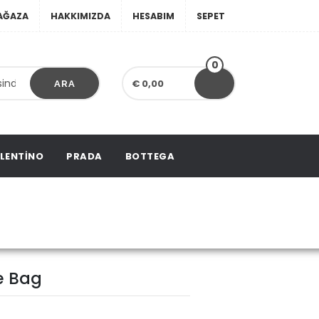
AĞAZA
HAKKIMIZDA
HESABIM
SEPET
0
€ 0,00
ARA
LENTINO
PRADA
BOTTEGA
Neo Noe Bag
e Bag