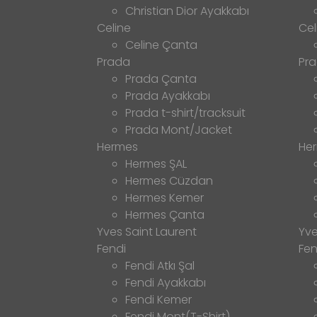
Christian Dior Ayakkabı
Celine
Cel
Celine Çanta
Prada
Pr
Prada Çanta
Prada Ayakkabı
Prada t-shirt/tracksuit
Prada Mont/Jacket
Hermes
He
Hermes ŞAL
Hermes Cüzdan
Hermes Kemer
Hermes Çanta
Yves Saint Laurent
Yve
Fendi
Fen
Fendi Atkı Şal
Fendi Ayakkabı
Fendi Kemer
Fendi Mont(T-Shirt)