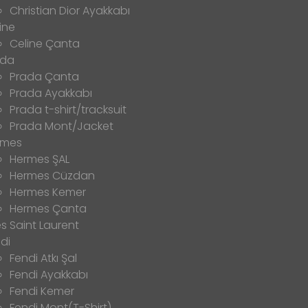
Christian Dior Ayakkabı
ine
Celine Çanta
ada
Prada Çanta
Prada Ayakkabı
Prada t-shirt/tracksuit
Prada Mont/Jacket
rmes
Hermes ŞAL
Hermes Cüzdan
Hermes Kemer
Hermes Çanta
s Saint Laurent
di
Fendi Atkı Şal
Fendi Ayakkabı
Fendi Kemer
Fendi Mont(T-Shirt)