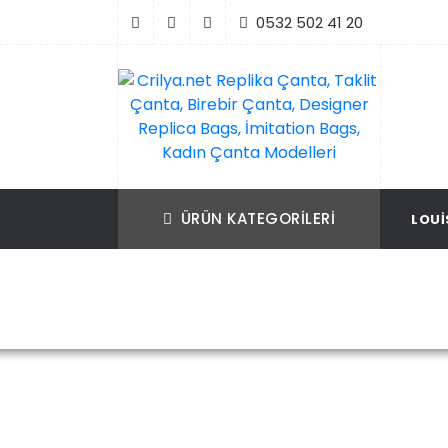
İçeriği
0532 502 41 20
Geç
Crilya.net Replika Çanta, Taklit Çanta, Bir
Replika Çanta, Birebir Çanta, Taklit Çan
Çanta, Designer Replica Bags, İmitation B
Replica Bags, İmitation Bags
ÜRÜN KATEGORILERI
LOUI
Kadın Çanta Modelleri
Ana Sayfa
Louis Vuitt