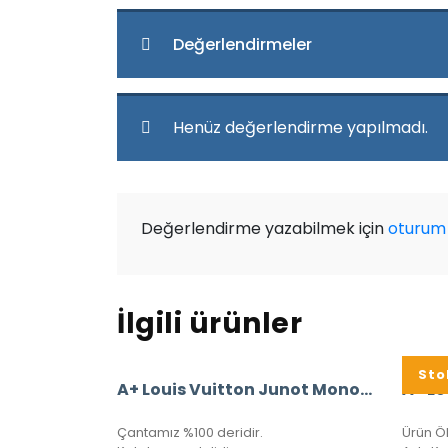
Değerlendirmeler
Henüz değerlendirme yapılmadı.
Değerlendirme yazabilmek için
oturum 
İlgili ürünler
Sto
A+ Louis Vuitton Junot Monogram Empreinte Leather (Siyah)
Çantamız %100 deridir.
Ürün Ö