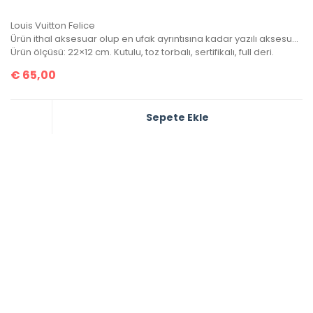
Louis Vuitton Felice
Ürün ithal aksesuar olup en ufak ayrıntısına kadar yazılı aksesuar takımına sahip. 1 adet bozuk para/kağıt para cüzdanı, 1 adet kartlık portatif içinde mevcuttur.
Ürün ölçüsü: 22×12 cm. Kutulu, toz torbalı, sertifikalı, full deri.
€
65,00
Sepete Ekle