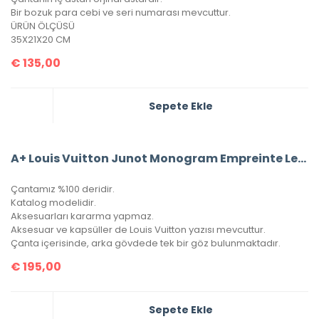
Bir bozuk para cebi ve seri numarası mevcuttur.
ÜRÜN ÖLÇÜSÜ
35X21X20 CM
€
135,00
Sepete Ekle
A+ Louis Vuitton Junot Monogram Empreinte Leather (Siyah)
Çantamız %100 deridir.
Katalog modelidir.
Aksesuarları kararma yapmaz.
Aksesuar ve kapsüller de Louis Vuitton yazısı mevcuttur.
Çanta içerisinde, arka gövdede tek bir göz bulunmaktadır.
€
195,00
Sepete Ekle