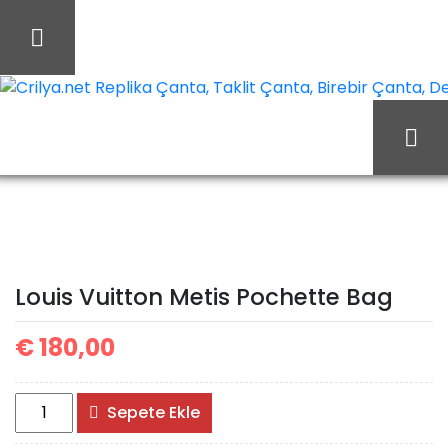
İçeriği
Geç
Crilya.net Replika Çanta, Taklit Çanta, Birebir Çanta, Des
Ana Sayfa
Louis Vuitton
Louis Vuitton Çanta
Louis Vuitton Metis
Louis Vuitton Metis Pochette Bag
Pochette Bag
€
180,00
Louis
Sepete Ekle
Vuitton