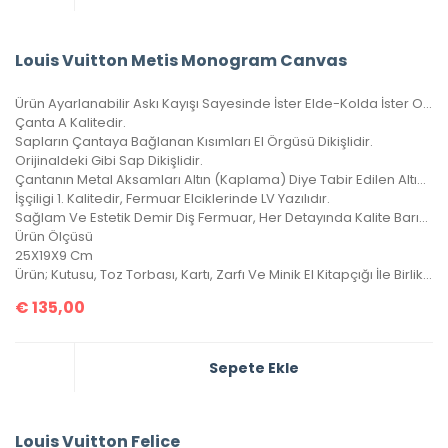
Louis Vuitton Metis Monogram Canvas
Ürün Ayarlanabilir Askı Kayışı Sayesinde İster Elde-Kolda İster Omuzda Çarpraz Ve Düz Taşınabilir.
Çanta A Kalitedir.
Sapların Çantaya Bağlanan Kısımları El Örgüsü Dikişlidir.
Orijinaldeki Gibi Sap Dikişlidir.
Çantanın Metal Aksamları Altın (Kaplama) Diye Tabir Edilen Altın Banyodur, Yıllarca Kararma Yapmaz.
İşçiligi 1. Kalitedir, Fermuar Elciklerinde LV Yazılıdır.
Sağlam Ve Estetik Demir Diş Fermuar, Her Detayında Kalite Barındıran Harika Bir Çanta, 4 Mevsim Kullanılabilir.
Ürün Ölçüsü
25X19X9 Cm
Ürün; Kutusu, Toz Torbası, Kartı, Zarfı Ve Minik El Kitapçığı İle Birlikte Gönderilecektir.
€
135,00
Sepete Ekle
Louis Vuitton Felice