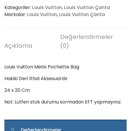
Metis
Kategoriler:
,
Louis Vuitton
Louis Vuitton Çanta
Pochette
Markalar:
,
Louis Vuitton
Louis Vuitton Çanta
Bag
adet
Değerlendirmeler
Açıklama
(0)
Louis Vuitton Metis Pochette Bag
Hakiki Deri İthal Aksesuardır
24 x 20 Cm
Not: Lütfen stok durumu sormadan EFT yapmayınız.
Değerlendirmeler