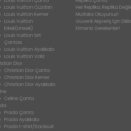
Louis Vuitton Çanta
Replika Çanta
Louis Vuitton Cüzdan
Her Replika, Replika Değild
Louis Vuitton Kemer
Mutlaka Okuyunuz!
Louis Vuitton
Güvenli Alışveriş İçin Dikk
Erkek(Unisek)
Etmeniz Gerekenler!
Louis Vuitton Sırt
Çantası
Louis Vuitton Ayakkabı
Louis Vuitton Valiz
istian Dior
Christian Dior Çanta
Christian Dior Kemer
Christian Dior Ayakkabı
ine
Celine Çanta
ada
Prada Çanta
Prada Ayakkabı
Prada t-shirt/tracksuit