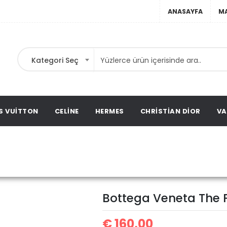
ANASAYFA
M
Kategori Seç
ebir
ta,
ags,
S VUITTON
CELINE
HERMES
CHRISTIAN DIOR
VA
Bottega Veneta The Pouc
a
Bottega Veneta The 
€
160,00