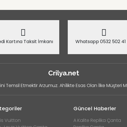
di Kartına Taksit İmkanı
Whatsapp 0532 502 41
Crilya.net
ini Temsil Etmektir Arzumuz. Ahîlikte Esas Olan İlke Müşteri 
tegoriler
Güncel Haberler
is Vuitton
A Kalite Replika Çanta