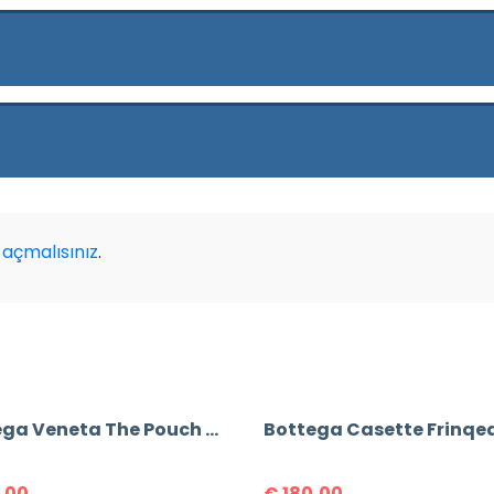
açmalısınız
.
Bottega Veneta The Pouch Mini Bag
,00
€
180,00