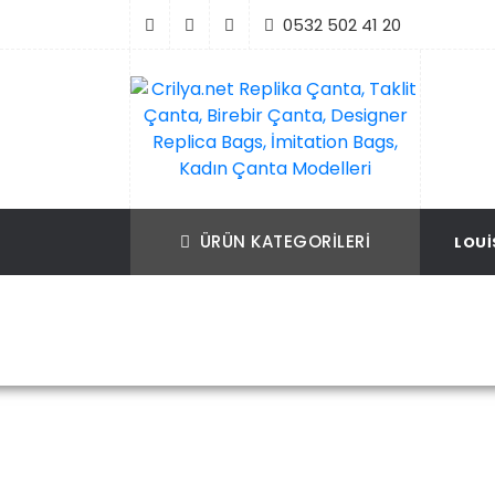
İçeriği
0532 502 41 20
Geç
Crilya.net Replika Çanta, Taklit Çanta, Bir
Replika Çanta, Birebir Çanta, Taklit Çan
Çanta, Designer Replica Bags, İmitation B
Replica Bags, İmitation Bags
ÜRÜN KATEGORILERI
LOUI
Kadın Çanta Modelleri
Ana Sayfa
Botteg