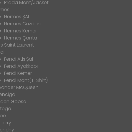
Prada Mont/Jacket
rmes
Hermes ŞAL
Hermes Cüzdan
Hermes Kemer
Hermes Çanta
s Saint Laurent
di
Fendi Atkı Şal
Fendi Ayakkabı
Fendi Kemer
Fendi Mont(T-Shirt)
exander McQueen
enciga
lden Goose
ttega
loe
berry
venchy