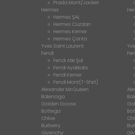
Prada Mont/Jacket
Hermes
He
Hermes ŞAL
Hermes Cüzdan
Hermes Kemer
Hermes Çanta
Yves Saint Laurent
Yve
Fendi
Fen
Fendi Atkı Şal
Fendi Ayakkabı
Fendi Kemer
Fendi Mont(T-Shirt)
Alexander McQueen
Al
Balenciga
Bal
Golden Goose
Go
Bottega
Bo
Chloe
Ch
Burberry
Bur
Givenchy
Gi