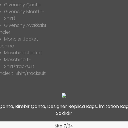
Givenchy Çanta
Givenchy Mont(T-
Shirt)
Givenchy Ayakkabı
ncler
Moncler Jacket
schino
Moschino Jacket
Moschino t-
Shirt/tracksuit
cler t-Shirt/tracksuit
t Çanta, Birebir Çanta, Designer Replica Bags, İmitation B
Saklıdır
Site 7/24