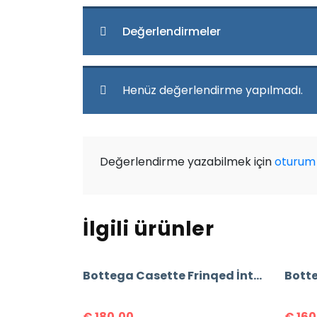
Değerlendirmeler
Henüz değerlendirme yapılmadı.
Değerlendirme yazabilmek için
oturum 
İlgili ürünler
Bottega Casette Frinqed İntrecclo Bag
€
180,00
€
160