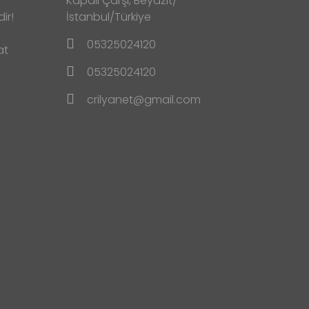
Kapalı Çarşı, Beyazıt/
ir!
İstanbul/Türkiye
05325024120
at
05325024120
crilyanet@gmail.com