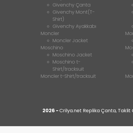
Givenchy Çanta
Givenchy Mont(T-
Shirt)
Givenchy Ayakkabı
Moncler
Mo
Moncler Jacket
Moschino
Mo
Moschino Jacket
Moschino t-
Shirt/tracksuit
Moncler t-Shirt/tracksuit
Mon
2026 -
Crilya.net Replika Çanta, Takli