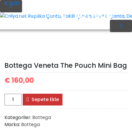
İçeriği
€ 0,00
Geç
Bottega
Ana Sayfa
Bottega
Crilya.net Replika Çanta, Taklit Çanta, Birebir Çanta, Des
Veneta The Pouch Mini
Bottega Veneta The Pouch Mini Bag
Bag
€
160,00
Bottega
Sepete Ekle
Veneta
The
Kategoriler:
Bottega
Pouch
Marka:
Bottega
Mini