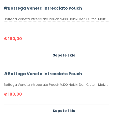
#Bottega Veneta İntrecciato Pouch
Bottega Veneta İntrecciato Pouch %100 Hakiki Deri Clutch. Malzemesi el örgüsü, hakiki kuzu derisidir. Ölçüsü 20×15 cm dir. Kutulu, toz torbalı, sertifikalıdır.
€
190,00
Sepete Ekle
#Bottega Veneta İntrecciato Pouch
Bottega Veneta İntrecciato Pouch %100 Hakiki Deri Clutch. Malzemesi el örgüsü, hakiki kuzu derisidir. Ölçüsü 20×15 cm dir. Kutulu, toz torbalı, sertifikalıdır.
€
190,00
Sepete Ekle