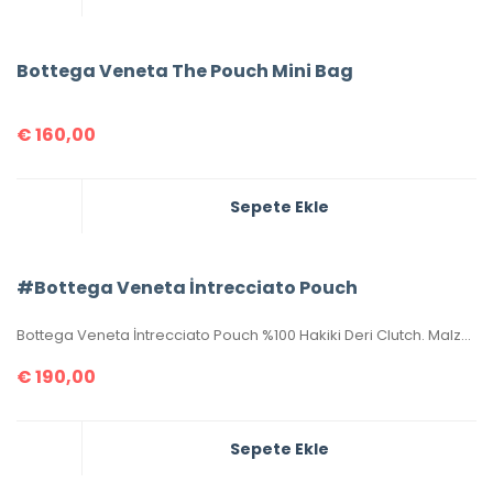
Bottega Veneta The Pouch Mini Bag
€
160,00
Sepete Ekle
#Bottega Veneta İntrecciato Pouch
Bottega Veneta İntrecciato Pouch %100 Hakiki Deri Clutch. Malzemesi el örgüsü, hakiki kuzu derisidir. Ölçüsü 20×15 cm dir. Kutulu, toz torbalı, sertifikalıdır.
€
190,00
Sepete Ekle