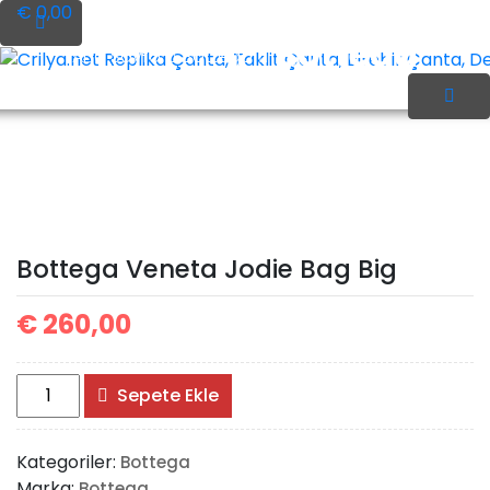
İçeriği
€ 0,00
Geç
Bottega
Ana Sayfa
Bottega
Crilya.net Replika Çanta, Taklit Çanta, Birebir Çanta, Des
Veneta Jodie Bag Big
Bottega Veneta Jodie Bag Big
€
260,00
Bottega
Sepete Ekle
Veneta
Jodie
Kategoriler:
Bottega
Bag
Marka:
Bottega