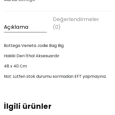
Big
adet
Değerlendirmeler
Açıklama
(0)
Bottega Veneta Jodie Bag Big
Hakiki Deri İthal Aksesuardır
48 x 40 Cm
Not: Lütfen stok durumu sormadan EFT yapmayınız.
İlgili ürünler