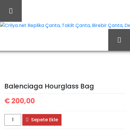
İçeriği
Geç
Crilya.net Replika Çanta, Taklit Çanta, Birebir Çanta, Des
Balenciaga
Ana Sayfa
Balenciaga
Hourglass Bag
Balenciaga Hourglass Bag
€
200,00
Balenciaga
Sepete Ekle
Hourglass