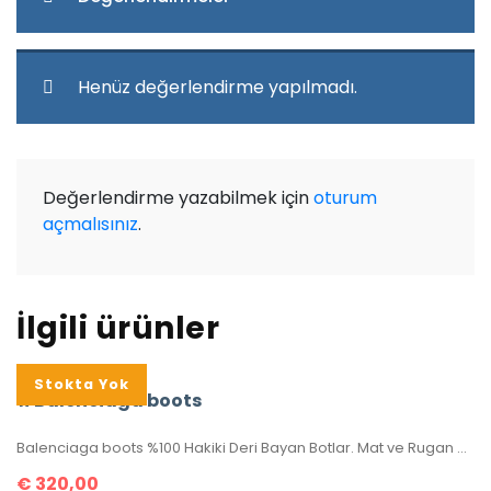
Henüz değerlendirme yapılmadı.
Değerlendirme yazabilmek için
oturum
açmalısınız
.
İlgili ürünler
Stokta Yok
#Balenciaga boots
Balenciaga boots %100 Hakiki Deri Bayan Botlar. Mat ve Rugan deri olarak iki çeşittir. 35-36-37-38-39-40-41-42 numaralar mevcuttur. Rahat ve tam kalıptır. Kutulu, toz torbalı, sertifikalıdır.
€
320,00