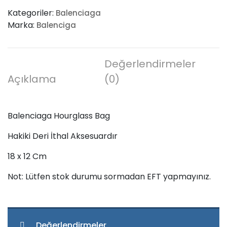
Bag
Kategoriler:
Balenciaga
adet
Marka:
Balenciga
Değerlendirmeler
Açıklama
(0)
Balenciaga Hourglass Bag
Hakiki Deri İthal Aksesuardır
18 x 12 Cm
Not: Lütfen stok durumu sormadan EFT yapmayınız.
Değerlendirmeler