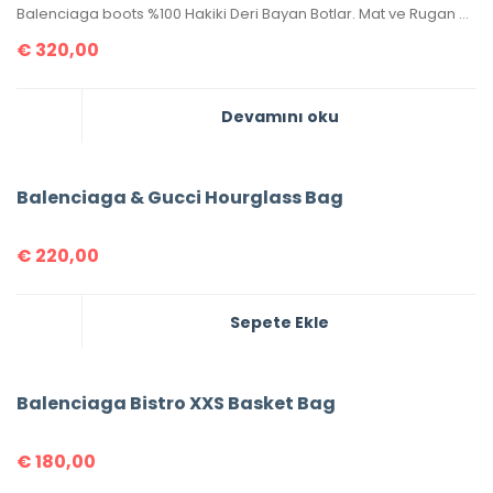
Balenciaga boots %100 Hakiki Deri Bayan Botlar. Mat ve Rugan deri olarak iki çeşittir. 35-36-37-38-39-40-41-42 numaralar mevcuttur. Rahat ve tam kalıptır. Kutulu, toz torbalı, sertifikalıdır.
€
320,00
Devamını oku
Balenciaga & Gucci Hourglass Bag
€
220,00
Sepete Ekle
Balenciaga Bistro XXS Basket Bag
€
180,00