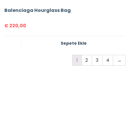
Balenciaga Hourglass Bag
€
220,00
Sepete Ekle
1
2
3
4
→