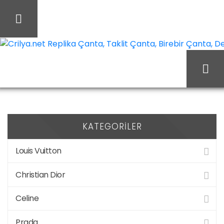
İçeriği
Geç
Crilya.net Replika Çanta, Taklit Çanta, Birebir Çanta, Des
Balenciaga
Ana Sayfa
KATEGORILER
Louis Vuitton
Christian Dior
Celine
Prada