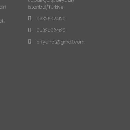
Kapalı Çarşı, Beyazıt/
ir!
İstanbul/Türkiye
05325024120
at
05325024120
crilyanet@gmail.com