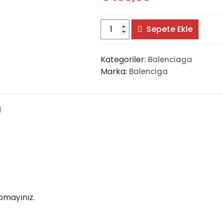
Balenciaga
Sepete Ekle
Bistro
XXS
Kategoriler:
Balenciaga
Basket
Marka:
Balenciga
Bag
adet
)
pmayınız.