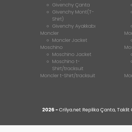
Givenchy Çanta
Givenchy Mont(T-
Shirt)
Givenchy Ayakkabı
Moncler
Mo
Moncler Jacket
Moschino
Mo
Moschino Jacket
Moschino t-
Shirt/tracksuit
Moncler t-Shirt/tracksuit
Mon
2026 -
Crilya.net Replika Çanta, Takli