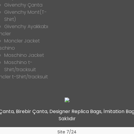
Givenchy Çanta
Givenchy Mont(T-
Shirt)
Givenchy Ayakkabı
ncler
Moncler Jacket
schino
Moschino Jacket
Moschino t-
Shirt/tracksuit
cler t-Shirt/tracksuit
t Çanta, Birebir Çanta, Designer Replica Bags, İmitation B
Saklıdır
Site 7/24