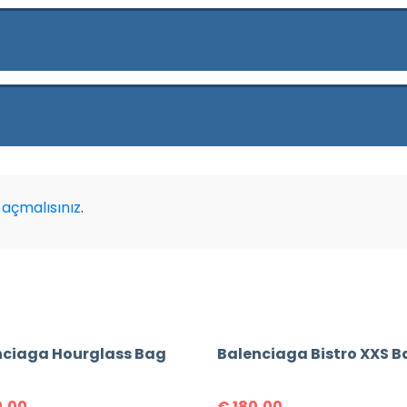
açmalısınız
.
nciaga Hourglass Bag
,00
€
180,00