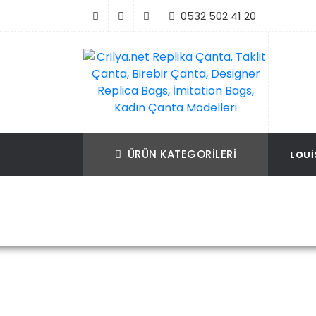
İçeriği
0532 502 41 20
Geç
Crilya.net Replika Çanta, Taklit Çanta, Bir
Replika Çanta, Birebir Çanta, Taklit Çan
Çanta, Designer Replica Bags, İmitation B
Replica Bags, İmitation Bags
ÜRÜN KATEGORILERI
LOUI
Kadın Çanta Modelleri
Ana Sayfa
Balenc