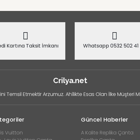
di Kartına Taksit İmkanı
Whatsapp 0532 502 41
Crilya.net
ini Temsil Etmektir Arzumuz. Ahîlikte Esas Olan İlke Müşteri 
tegoriler
Güncel Haberler
is Vuitton
A Kalite Replika Çanta