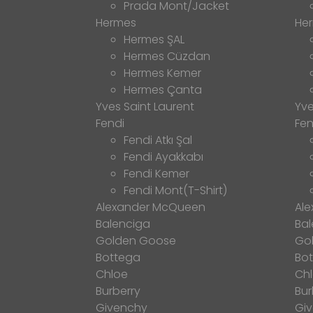
Prada Mont/Jacket
Hermes
He
Hermes ŞAL
Hermes Cüzdan
Hermes Kemer
Hermes Çanta
Yves Saint Laurent
Yve
Fendi
Fen
Fendi Atkı Şal
Fendi Ayakkabı
Fendi Kemer
Fendi Mont(T-Shirt)
Alexander McQueen
Al
Balenciga
Bal
Golden Goose
Go
Bottega
Bo
Chloe
Ch
Burberry
Bur
Givenchy
Gi