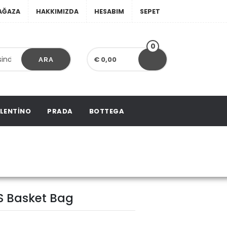
AĞAZA
HAKKIMIZDA
HESABIM
SEPET
0
€ 0,00
ARA
LENTINO
PRADA
BOTTEGA
Basket Bag
S Basket Bag