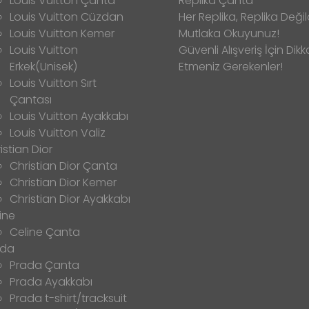
Louis Vuitton Çanta
Replika Çanta
Louis Vuitton Cüzdan
Her Replika, Replika Değild
Louis Vuitton Kemer
Mutlaka Okuyunuz!
Louis Vuitton
Güvenli Alışveriş İçin Dikk
Erkek(Unisek)
Etmeniz Gerekenler!
Louis Vuitton Sırt
Çantası
Louis Vuitton Ayakkabı
Louis Vuitton Valiz
istian Dior
Christian Dior Çanta
Christian Dior Kemer
Christian Dior Ayakkabı
ine
Celine Çanta
ada
Prada Çanta
Prada Ayakkabı
Prada t-shirt/tracksuit