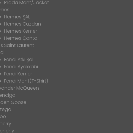
Prada Mont/Jacket
rmes
Hermes ŞAL
Hermes Cüzdan
Hermes Kemer
Hermes Çanta
s Saint Laurent
di
Fendi Atkı Şal
Fendi Ayakkabı
Fendi Kemer
Fendi Mont(T-Shirt)
exander McQueen
enciga
lden Goose
ttega
loe
berry
venchy