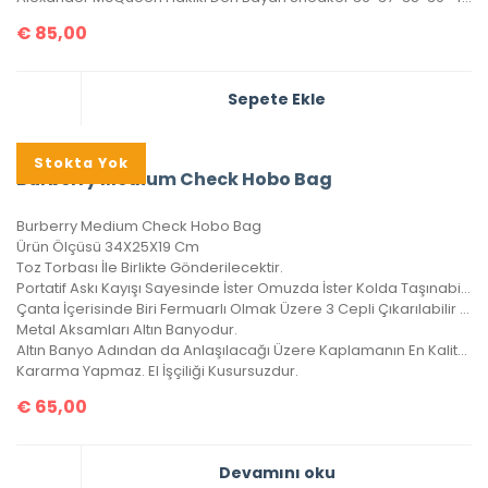
€
85,00
Sepete Ekle
Stokta Yok
Burberry Medium Check Hobo Bag
Burberry Medium Check Hobo Bag
Ürün Ölçüsü 34X25X19 Cm
Toz Torbası İle Birlikte Gönderilecektir.
Portatif Askı Kayışı Sayesinde İster Omuzda İster Kolda Taşınabilir.
Çanta İçerisinde Biri Fermuarlı Olmak Üzere 3 Cepli Çıkarılabilir Cüzdanı Vardır.
Metal Aksamları Altın Banyodur.
Altın Banyo Adından da Anlaşılacağı Üzere Kaplamanın En Kaliteli Olanıdır.
Kararma Yapmaz. El İşçiliği Kusursuzdur.
€
65,00
Devamını oku