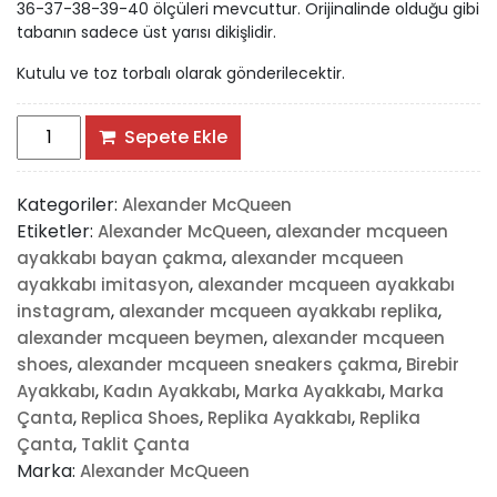
36-37-38-39-40 ölçüleri mevcuttur. Orijinalinde olduğu gibi
tabanın sadece üst yarısı dikişlidir.
Kutulu ve toz torbalı olarak gönderilecektir.
Alexander
Sepete Ekle
McQueen
Hakiki
Kategoriler:
Alexander McQueen
Deri
Etiketler:
,
Alexander McQueen
alexander mcqueen
Bayan
,
ayakkabı bayan çakma
alexander mcqueen
Sneaker
,
ayakkabı imitasyon
alexander mcqueen ayakkabı
adet
,
,
instagram
alexander mcqueen ayakkabı replika
,
alexander mcqueen beymen
alexander mcqueen
,
,
shoes
alexander mcqueen sneakers çakma
Birebir
,
,
,
Ayakkabı
Kadın Ayakkabı
Marka Ayakkabı
Marka
,
,
,
Çanta
Replica Shoes
Replika Ayakkabı
Replika
,
Çanta
Taklit Çanta
Marka:
Alexander McQueen