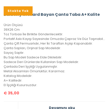
Stokta Yok
Burberry Orchard Bayan Çanta Taba A+ Kalite
Ürün Ölçüsü
39X26 Cm
Toz Torbası İle Birlikte Gönderilecektir.
Portatif Askı Kayışı Sayesinde Omuzda Çapraz Ve Düz Taşınabilir.
Çanta Çift Fermuarlıdır, Her İki Taraftan Açılıp Kapanabilir.
Çanta Sapları, Orijinal Sap Modelidir.
Sayaç Saptır.
Bu Sap Modeli Sadece Elde Dikilebilir.
Sadece Deri Ürünlerde Kullanılan Sap Modelidir.
Çantada Deri İşçiliği Uygulanmıştır.
Metal Aksamları Ömürlüktür; Kararmaz.
Katalog Modelidir.
A+ Kalitedir.
El İşçiliği Kusursuzdur.
€
35,00
Devamını oku