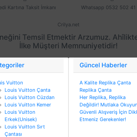
edi Kartına Taksit İmkanı
Whatsapp 0532 502 41
Crilya.net
eneğini Temsil Etmektir Arzumuz. Ahîlikt
İlke Müşteri Memnuniyetidir!
tegoriler
Güncel Haberler
is Vuitton
A Kalite Replika Çanta
Louis Vuitton Çanta
Replika Çanta
Louis Vuitton Cüzdan
Her Replika, Replika
Louis Vuitton Kemer
Değildir! Mutlaka Okuyu
Louis Vuitton
Güvenli Alışveriş İçin Dik
Erkek(Unisek)
Etmeniz Gerekenler!
Louis Vuitton Sırt
Çantası