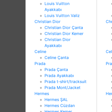
Louis Vuitton
Ayakkabı
Louis Vuitton Valiz
Christian Dior
Chr
Christian Dior Çanta
Christian Dior Kemer
Christian Dior
Ayakkabı
Celine
Cel
Celine Çanta
Prada
Pr
Prada Çanta
Prada Ayakkabı
Prada t-shirt/tracksuit
Prada Mont/Jacket
Hermes
He
Hermes ŞAL
Hermes Cüzdan
Hermes Kemer