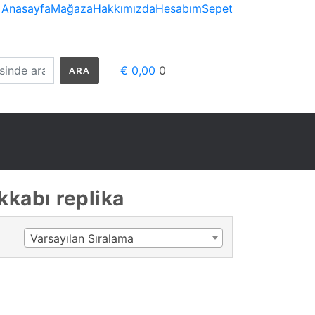
Anasayfa
Mağaza
Hakkımızda
Hesabım
Sepet
€ 0,00
0
ARA
kabı replika
Varsayılan Sıralama