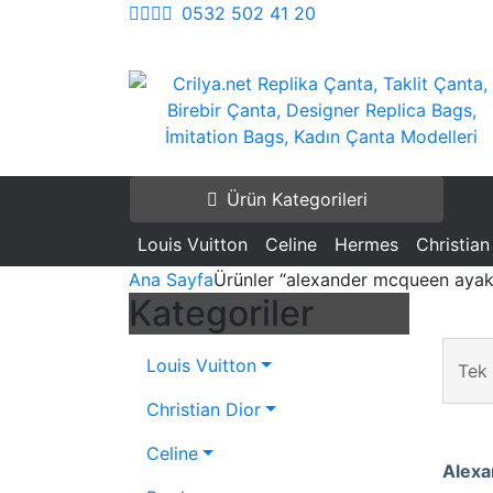
İçeriği
0532 502 41 20
Geç
Crilya.net Replika Çanta, Taklit Çanta, Bire
Replika Çanta, Birebir Çanta, Taklit Çant
Çanta, Designer Replica Bags, İmitation B
Replica Bags, İmitation Bags
Ürün Kategorileri
Kadın Çanta Modelleri
Louis Vuitton
Celine
Hermes
Christian
Ana Sayfa
Ürünler “alexander mcqueen ayakk
Kategoriler
Louis Vuitton
Tek 
Christian Dior
Celine