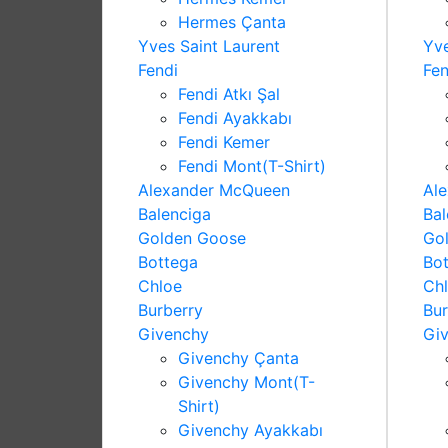
Hermes Çanta
Yves Saint Laurent
Yve
Fendi
Fen
Fendi Atkı Şal
Fendi Ayakkabı
Fendi Kemer
Fendi Mont(T-Shirt)
Alexander McQueen
Al
Balenciga
Bal
Golden Goose
Go
Bottega
Bo
Chloe
Ch
Burberry
Bur
Givenchy
Gi
Givenchy Çanta
Givenchy Mont(T-
Shirt)
Givenchy Ayakkabı