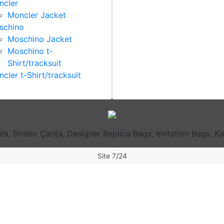
ncler
Moncler Jacket
schino
Moschino Jacket
Moschino t-
Shirt/tracksuit
cler t-Shirt/tracksuit
nta, Birebir Çanta, Designer Replica Bags, İmitation Bags, 
Site 7/24