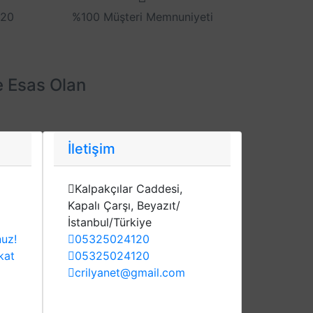
 20
%100 Müşteri Memnuniyeti
e Esas Olan
İletişim
Kalpakçılar Caddesi,
Kapalı Çarşı, Beyazıt/
İstanbul/Türkiye
nuz!
05325024120
kat
05325024120
crilyanet@gmail.com