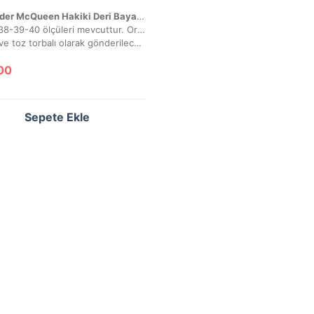
Alexander McQueen Hakiki Deri Bayan Sneaker
36-37-38-39-40 ölçüleri mevcuttur. Orijinalinde olduğu gibi tabanın sadece üst yarısı dikişlidir.
Kutulu ve toz torbalı olarak gönderilecektir.
00
Sepete Ekle