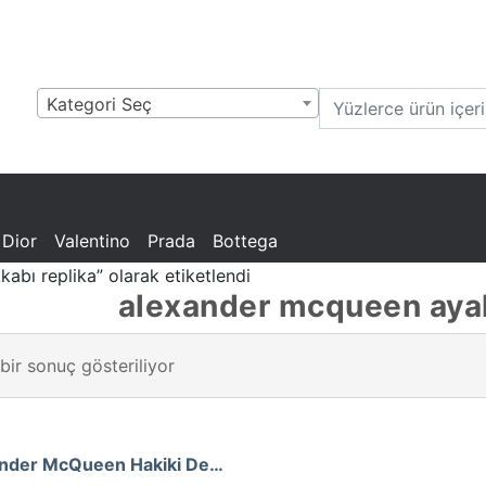
Kategori Seç
bir
a,
ags,
 Dior
Valentino
Prada
Bottega
abı replika” olarak etiketlendi
alexander mcqueen ayak
bir sonuç gösteriliyor
Alexander McQueen Hakiki Deri Bayan Sneaker