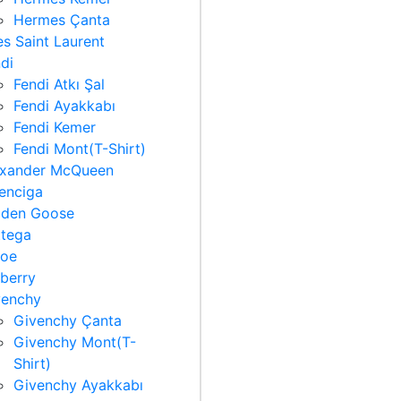
Hermes Çanta
s Saint Laurent
di
Fendi Atkı Şal
Fendi Ayakkabı
Fendi Kemer
Fendi Mont(T-Shirt)
exander McQueen
enciga
lden Goose
ttega
loe
berry
venchy
Givenchy Çanta
Givenchy Mont(T-
Shirt)
Givenchy Ayakkabı