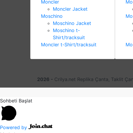
Moncler
Mo
Moncler Jacket
Moschino
Mo
Moschino Jacket
Moschino t-
Shirt/tracksuit
Moncler t-Shirt/tracksuit
Mon
2026 -
Crilya.net Replika Çanta, Taklit Ça
Sohbeti Başlat
Powered by