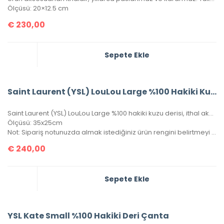
Ölçüsü: 20×12.5 cm
€
230,00
Sepete Ekle
Saint Laurent (YSL) LouLou Large %100 Hakiki Kuzu Derisi
Saint Laurent (YSL) LouLou Large %100 hakiki kuzu derisi, ithal aksesuar. Seri numaralı, kutulu, toz torbalı ve sertifikalıdır.
Ölçüsü: 35x25cm
Not: Sipariş notunuzda almak istediğiniz ürün rengini belirtmeyi unutmayınız!
€
240,00
Sepete Ekle
YSL Kate Small %100 Hakiki Deri Çanta