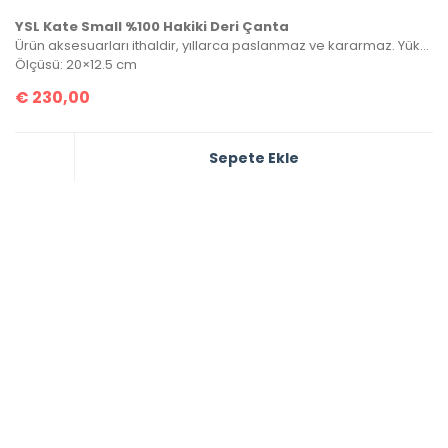
YSL Kate Small %100 Hakiki Deri Çanta
Ürün aksesuarları ithaldir, yıllarca paslanmaz ve kararmaz. Yüksek kalite roys deriden üretilmiştir, tüm metal aksamlarında Saint Laurent yazısı mevcuttur. Kutulu, toz torbalı ve sertifikalı olarak gönderilecektir.
Ölçüsü: 20×12.5 cm
€
230,00
Sepete Ekle