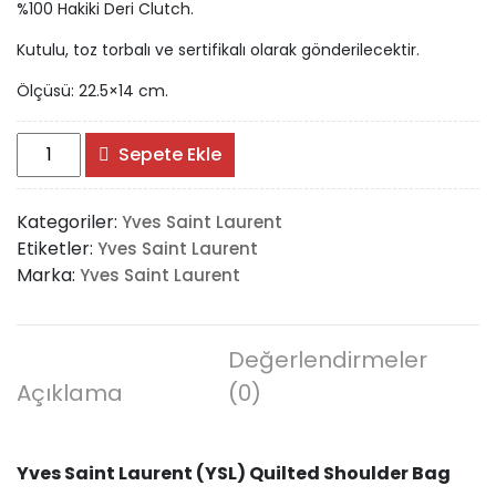
%100 Hakiki Deri Clutch.
Kutulu, toz torbalı ve sertifikalı olarak gönderilecektir.
Ölçüsü: 22.5×14 cm.
Yves
Sepete Ekle
Saint
Laurent
Kategoriler:
Yves Saint Laurent
(YSL)
Etiketler:
Yves Saint Laurent
Quilted
Marka:
Yves Saint Laurent
Shoulder
Bag
adet
Değerlendirmeler
Açıklama
(0)
Yves Saint Laurent (YSL) Quilted Shoulder Bag