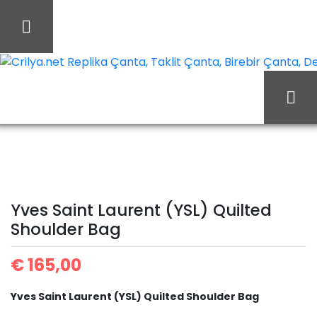
İçeriği
Geç
Crilya.net Replika Çanta, Taklit Çanta, Birebir Çanta, Des
Yves
Ana Sayfa
Yves Saint Laurent
Saint Laurent (YSL)
Yves Saint Laurent (YSL) Quilted
Quilted Shoulder Bag
Shoulder Bag
€
165,00
Yves Saint Laurent (YSL) Quilted Shoulder Bag