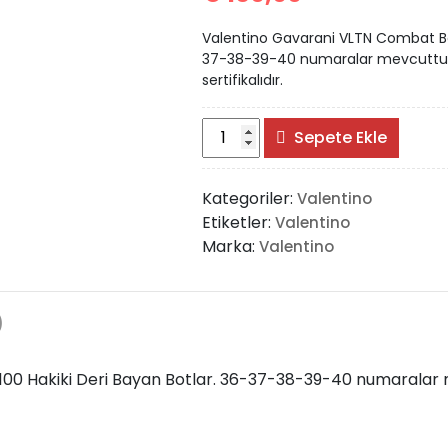
Valentino Gavarani VLTN Combat Boo
37-38-39-40 numaralar mevcuttur. 
sertifikalıdır.
Valentino
Sepete Ekle
Gavarani
VLTN
Kategoriler:
Valentino
Combat
Etiketler:
Valentino
Boots
Marka:
Valentino
adet
)
0 Hakiki Deri Bayan Botlar. 36-37-38-39-40 numaralar me