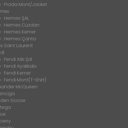
Prada Mont/Jacket
rmes
Hermes ŞAL
Hermes Cüzdan
Hermes Kemer
Hermes Çanta
s Saint Laurent
di
Fendi Atkı Şal
Fendi Ayakkabı
Fendi Kemer
Fendi Mont(T-Shirt)
exander McQueen
enciga
lden Goose
ttega
loe
berry
venchy