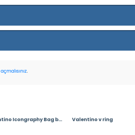
açmalısınız
.
Valentino Icongraphy Bag big
Valentino v ring