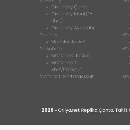
Givenchy Çanta
Givenchy Mont(T-
Shirt)
Givenchy Ayakkabı
Moncler
Mo
Moncler Jacket
Moschino
Mo
Moschino Jacket
Moschino t-
Shirt/tracksuit
Moncler t-Shirt/tracksuit
Mon
2026 -
Crilya.net Replika Çanta, Takli