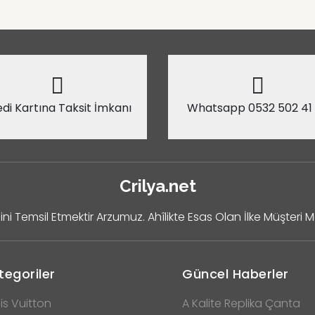
di Kartına Taksit İmkanı
Whatsapp 0532 502 41
Crilya.net
ini Temsil Etmektir Arzumuz. Ahîlikte Esas Olan İlke Müşteri 
tegoriler
Güncel Haberler
is Vuitton
A Kalite Replika Çanta