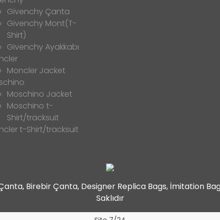
Givenchy Çanta
Givenchy Mont(T-
Shirt)
Givenchy Ayakkabı
ncler
Moncler Jacket
schino
Moschino Jacket
Moschino t-
Shirt/tracksuit
cler t-Shirt/tracksuit
t Çanta, Birebir Çanta, Designer Replica Bags, İmitation B
Saklıdır