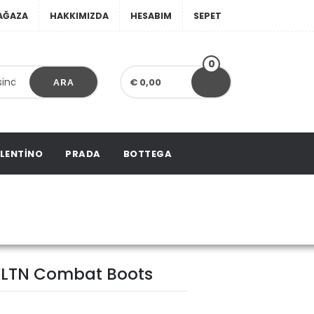
AĞAZA
HAKKIMIZDA
HESABIM
SEPET
0
€ 0,00
ARA
LENTINO
PRADA
BOTTEGA
Combat Boots
VLTN Combat Boots