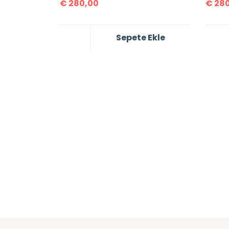
€
280,00
€
280
Sepete Ekle