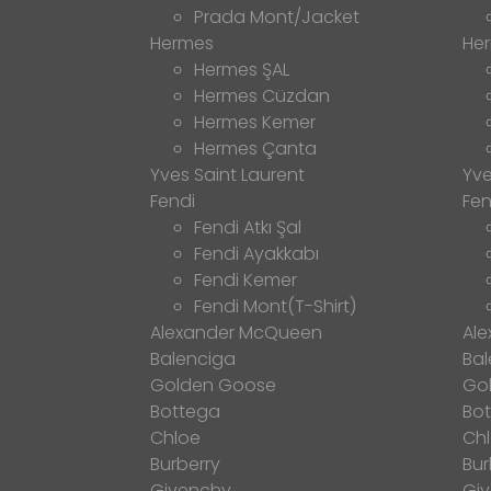
Prada Mont/Jacket
Hermes
He
Hermes ŞAL
Hermes Cüzdan
Hermes Kemer
Hermes Çanta
Yves Saint Laurent
Yve
Fendi
Fen
Fendi Atkı Şal
Fendi Ayakkabı
Fendi Kemer
Fendi Mont(T-Shirt)
Alexander McQueen
Al
Balenciga
Bal
Golden Goose
Go
Bottega
Bo
Chloe
Ch
Burberry
Bur
Givenchy
Gi