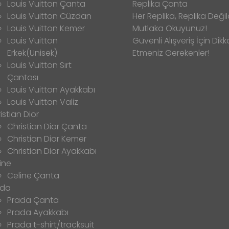
Louis Vuitton Çanta
Replika Çanta
Louis Vuitton Cüzdan
Her Replika, Replika Değild
Louis Vuitton Kemer
Mutlaka Okuyunuz!
Louis Vuitton
Güvenli Alışveriş İçin Dikk
Erkek(Unisek)
Etmeniz Gerekenler!
Louis Vuitton Sırt
Çantası
Louis Vuitton Ayakkabı
Louis Vuitton Valiz
istian Dior
Christian Dior Çanta
Christian Dior Kemer
Christian Dior Ayakkabı
ine
Celine Çanta
ada
Prada Çanta
Prada Ayakkabı
Prada t-shirt/tracksuit