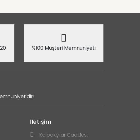
 20
%100 Müşteri Memnuniyeti
Memnuniyetidir!
İletişim
Kalpakçılar Caddesi,