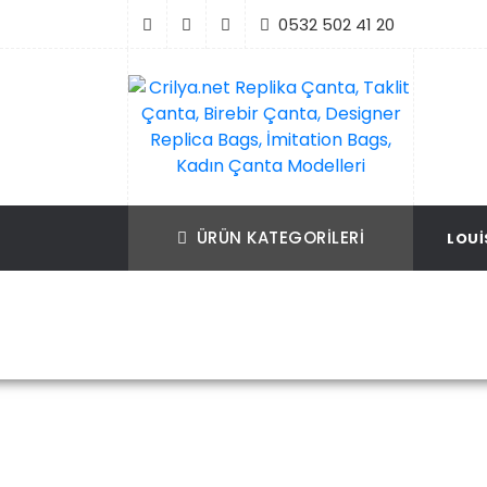
İçeriği
0532 502 41 20
Geç
Crilya.net Replika Çanta, Taklit Çanta, Bir
Replika Çanta, Birebir Çanta, Taklit Çan
Çanta, Designer Replica Bags, İmitation B
Replica Bags, İmitation Bags
ÜRÜN KATEGORILERI
LOUI
Kadın Çanta Modelleri
Ana Sayfa
Valentino