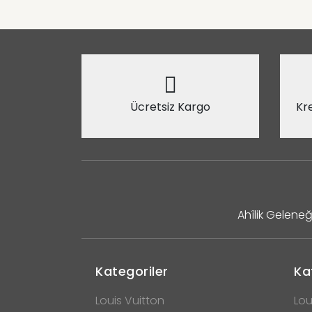
Ücretsiz Kargo
Kre
Ahîlik Geleneğ
Kategoriler
Ka
Louis Vuitton
Lou