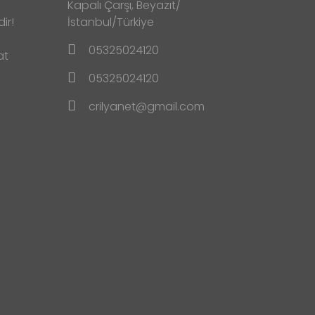
Kapalı Çarşı, Beyazıt/
ir!
İstanbul/Türkiye
05325024120
at
05325024120
crilyanet@gmail.com