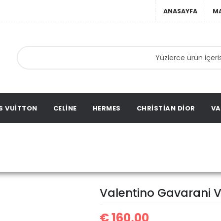
ANASAYFA
M
ebir
ta,
ags,
S VUITTON
CELINE
HERMES
CHRISTIAN DIOR
VA
Valentino Gavarani VLTN 
Valentino Gavarani 
€
160,00