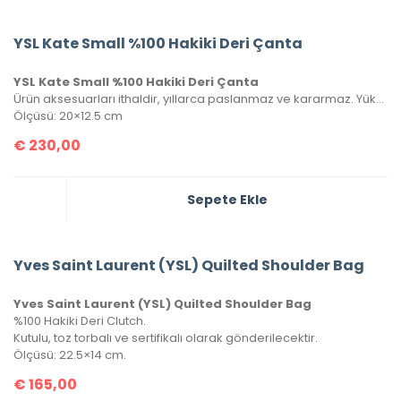
YSL Kate Small %100 Hakiki Deri Çanta
YSL Kate Small %100 Hakiki Deri Çanta
Ürün aksesuarları ithaldir, yıllarca paslanmaz ve kararmaz. Yüksek kalite roys deriden üretilmiştir, tüm metal aksamlarında Saint Laurent yazısı mevcuttur. Kutulu, toz torbalı ve sertifikalı olarak gönderilecektir.
Ölçüsü: 20×12.5 cm
€
230,00
Sepete Ekle
Yves Saint Laurent (YSL) Quilted Shoulder Bag
Yves Saint Laurent (YSL) Quilted Shoulder Bag
%100 Hakiki Deri Clutch.
Kutulu, toz torbalı ve sertifikalı olarak gönderilecektir.
Ölçüsü: 22.5×14 cm.
€
165,00