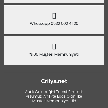
Whatsapp 0532 502 41 20
%100 Müşteri Memnuniyeti
Crilya.net
Ahîlik Geleneğini Temsil Etmektir
Arzumuz. Ahîlikte Esas Olan İlke
Müşteri Memnuniyetidir!