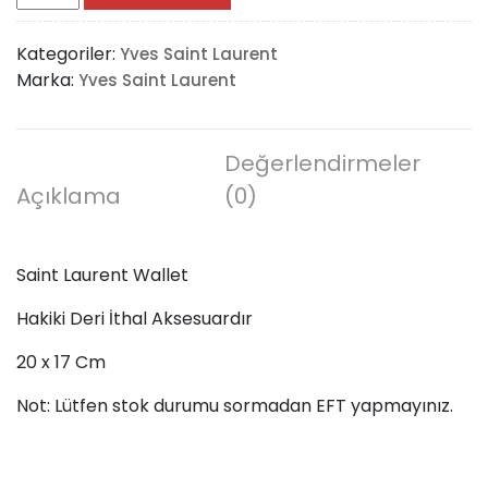
Laurent
Wallet
Kategoriler:
Yves Saint Laurent
adet
Marka:
Yves Saint Laurent
Değerlendirmeler
Açıklama
(0)
Saint Laurent Wallet
Hakiki Deri İthal Aksesuardır
20 x 17 Cm
Not: Lütfen stok durumu sormadan EFT yapmayınız.