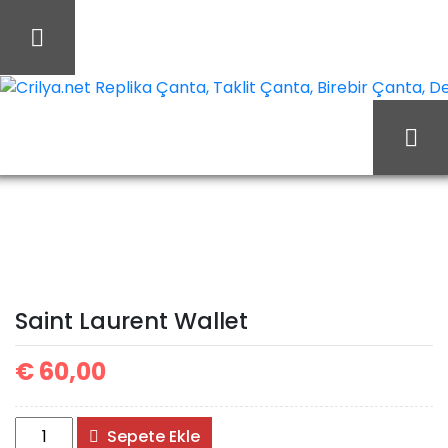
İçeriği
Geç
Crilya.net Replika Çanta, Taklit Çanta, Birebir Çanta, Des
Saint
Ana Sayfa
Yves Saint Laurent
Laurent Wallet
Saint Laurent Wallet
€
60,00
Saint
Sepete Ekle