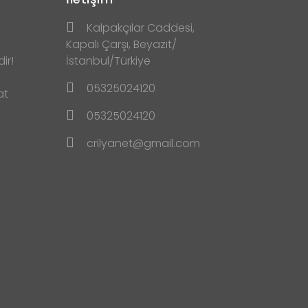
Kalpakçılar Caddesi,
Kapalı Çarşı, Beyazıt/
ir!
İstanbul/Türkiye
05325024120
at
05325024120
crilyanet@gmail.com