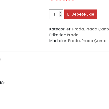
Prada
Sepete Ekle
Symbole
Jacquard
Kategoriler:
,
Prada
Prada Çant
Fabric
Etiketler:
Prada
Handbag
Markalar:
,
Prada
Prada Çanta
adet
)
dür.