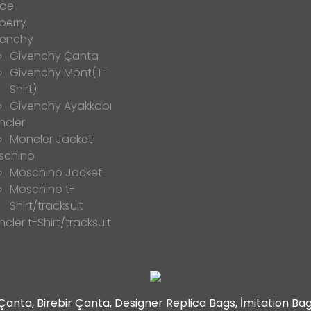
loe
berry
venchy
Givenchy Çanta
Givenchy Mont(T-
Shirt)
Givenchy Ayakkabı
ncler
Moncler Jacket
schino
Moschino Jacket
Moschino t-
Shirt/tracksuit
cler t-Shirt/tracksuit
t Çanta, Birebir Çanta, Designer Replica Bags, İmitation B