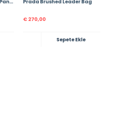
Prada Medium Saffiano Panier Bag
Prada Brushed Leader Bag
€
270,00
Sepete Ekle