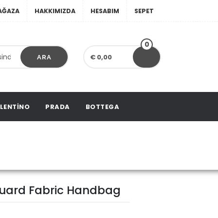
AĞAZA
HAKKIMIZDA
HESABIM
SEPET
0
€ 0,00
ARA
LENTINO
PRADA
BOTTEGA
 Fabric Handbag
uard Fabric Handbag