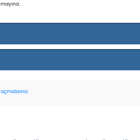
mayınız.
açmalısınız
.