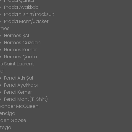
Prada Çanta
Prada Ayakkabı
Prada t-shirt/tracksuit
Prada Mont/Jacket
rmes
Hermes ŞAL
Hermes Cüzdan
Hermes Kemer
Hermes Çanta
s Saint Laurent
di
Fendi Atkı Şal
Fendi Ayakkabı
Fendi Kemer
Fendi Mont(T-Shirt)
exander McQueen
enciga
lden Goose
ttega