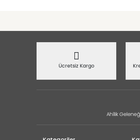
Ücretsiz Kargo
Kre
Ahîlik Geleneğ
Kategoriler
Ka