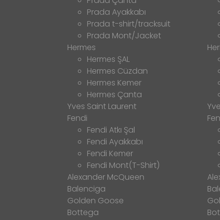
Prada Çanta
Prada Ayakkabı
Prada t-shirt/tracksuit
Prada Mont/Jacket
Hermes
He
Hermes ŞAL
Hermes Cüzdan
Hermes Kemer
Hermes Çanta
Yves Saint Laurent
Yve
Fendi
Fen
Fendi Atkı Şal
Fendi Ayakkabı
Fendi Kemer
Fendi Mont(T-Shirt)
Alexander McQueen
Al
Balenciga
Bal
Golden Goose
Go
Bottega
Bo