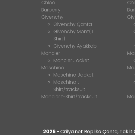
Chloe
Ch
Burberry
Bur
Givenchy
Gi
Givenchy Çanta
Givenchy Mont(T-
Shirt)
Givenchy Ayakkabı
Moncler
Mo
Moncler Jacket
Moschino
Mo
Moschino Jacket
Moschino t-
Shirt/tracksuit
Moncler t-Shirt/tracksuit
Mon
2026 -
Crilya.net Replika Çanta, Takli