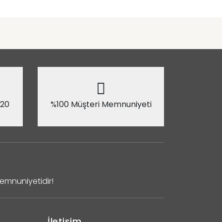
 20
%100 Müşteri Memnuniyeti
Memnuniyetidir!
İletişim