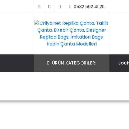
İçeriği
0532 502 41 20
Geç
Crilya.net Replika Çanta, Taklit Çanta, Bir
Replika Çanta, Birebir Çanta, Taklit Çan
Çanta, Designer Replica Bags, İmitation B
Replica Bags, İmitation Bags
ÜRÜN KATEGORILERI
LOUI
Kadın Çanta Modelleri
Ana Sayfa
Prada
Prada Çant