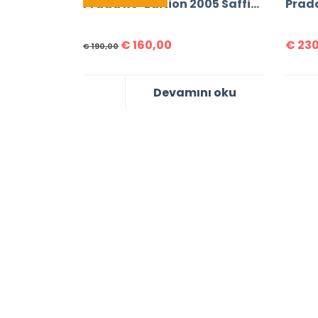
Prada Re-Edition 2005 Saffiano Leather Bag
€
160,00
€
230
€
190,00
Devamını oku