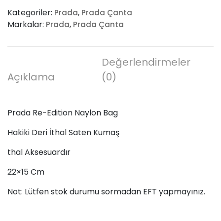
Edition
Kategoriler:
,
Prada
Prada Çanta
Naylon
Markalar:
,
Prada
Prada Çanta
Bag
adet
Değerlendirmeler
Açıklama
(0)
Prada Re-Edition Naylon Bag
Hakiki Deri İthal Saten Kumaş
thal Aksesuardır
22×15 Cm
Not: Lütfen stok durumu sormadan EFT yapmayınız.