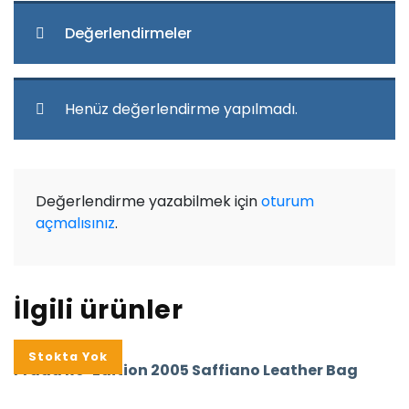
Değerlendirmeler
Henüz değerlendirme yapılmadı.
Değerlendirme yazabilmek için
oturum
açmalısınız
.
İlgili ürünler
%16
Stokta Yok
Prada Re-Edition 2005 Saffiano Leather Bag