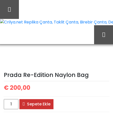
İçeriği
Geç
Crilya.net Replika Çanta, Taklit Çanta, Birebir Çanta, Des
Prada
Ana Sayfa
Prada
Prada Çanta
Re-Edition Naylon Bag
Prada Re-Edition Naylon Bag
€
200,00
Prada
Sepete Ekle
Re-