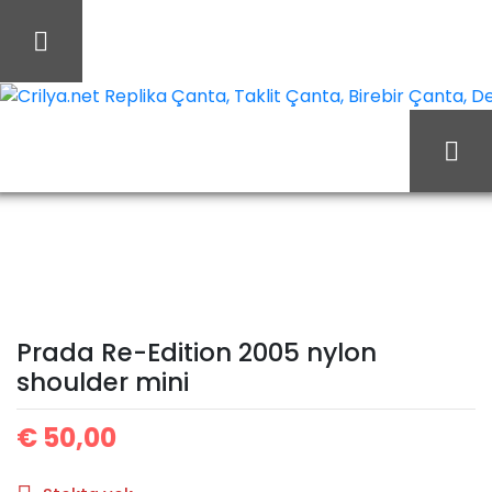
İçeriği
Geç
Crilya.net Replika Çanta, Taklit Çanta, Birebir Çanta, Des
Prada
Ana Sayfa
Prada
Prada Çanta
Re-Edition 2005 nylon
shoulder mini
Prada Re-Edition 2005 nylon
shoulder mini
€
50,00