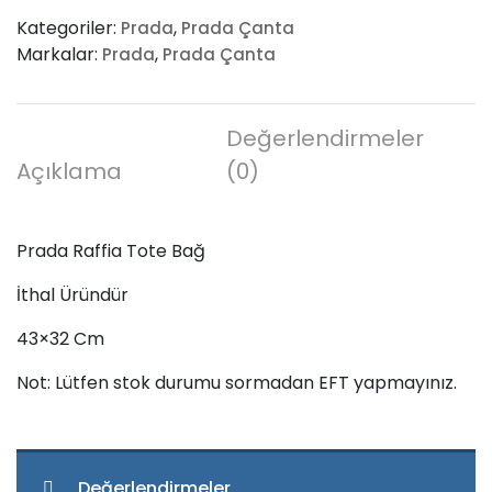
Tote
Kategoriler:
,
Prada
Prada Çanta
Bağ
Markalar:
,
Prada
Prada Çanta
adet
Değerlendirmeler
Açıklama
(0)
Prada Raffia Tote Bağ
İthal Üründür
43×32 Cm
Not: Lütfen stok durumu sormadan EFT yapmayınız.
Değerlendirmeler