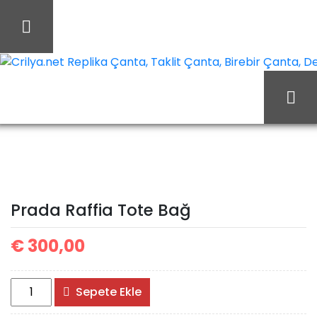
İçeriği
Geç
Crilya.net Replika Çanta, Taklit Çanta, Birebir Çanta, Des
Prada
Ana Sayfa
Prada
Prada Çanta
Raffia Tote Bağ
Prada Raffia Tote Bağ
€
300,00
Prada
Sepete Ekle
Raffia