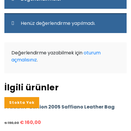
Henüz değerlendirme yapılmadı.
Değerlendirme yazabilmek için
oturum
açmalısınız
.
İlgili ürünler
%16
Stokta Yok
Prada Re-Edition 2005 Saffiano Leather Bag
€
160,00
€
190,00