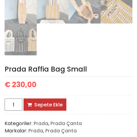
Prada Raffia Bag Small
€
230,00
Prada
Sepete Ekle
Raffia
Bag
Kategoriler:
,
Prada
Prada Çanta
Small
Markalar:
,
Prada
Prada Çanta
adet