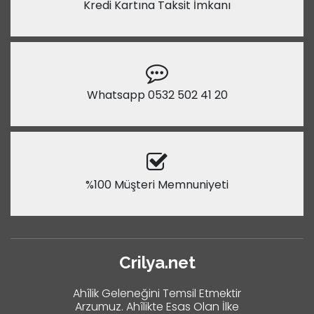
Kredi Kartına Taksit İmkanı
Whatsapp 0532 502 41 20
%100 Müşteri Memnuniyeti
Crilya.net
Ahîlik Geleneğini Temsil Etmektir
Arzumuz. Ahîlikte Esas Olan İlke