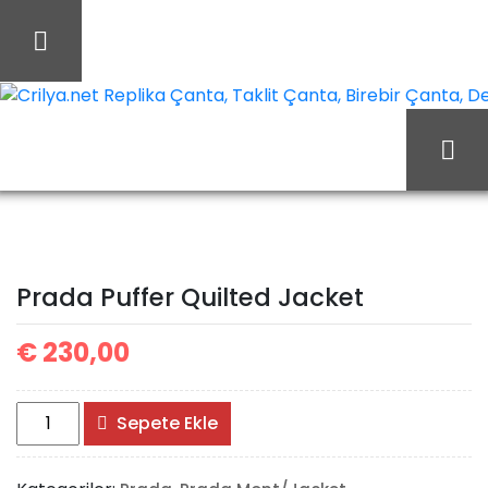
İçeriği
Geç
Crilya.net Replika Çanta, Taklit Çanta, Birebir Çanta, Des
Ana Sayfa
Prada
Prada Mont/Jacket
Prada Puffer Quilted
Prada Puffer Quilted Jacket
Jacket
€
230,00
Prada
Sepete Ekle
Puffer
Quilted