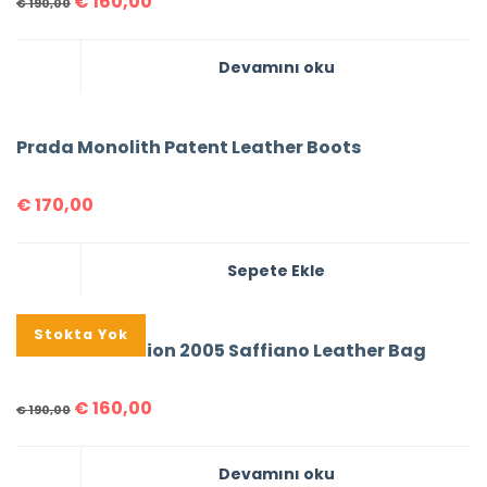
€
160,00
€
190,00
Devamını oku
Prada Monolith Patent Leather Boots
€
170,00
Sepete Ekle
%16
Stokta Yok
Prada Re-Edition 2005 Saffiano Leather Bag
€
160,00
€
190,00
Devamını oku