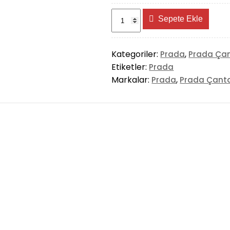
Prada
Sepete Ekle
Polka
Dot
Mesh
Kategoriler:
,
Prada
Prada Ça
Tote
Etiketler:
Prada
Bag
Markalar:
,
Prada
Prada Çant
adet