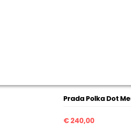
Prada Polka Dot Mes
Prada Çanta
Prada Polka Dot Me
€
240,00