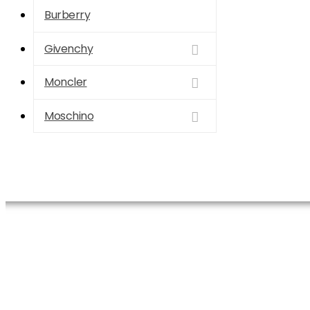
Burberry
Givenchy
Moncler
Moschino
Ana Sayfa
Prada