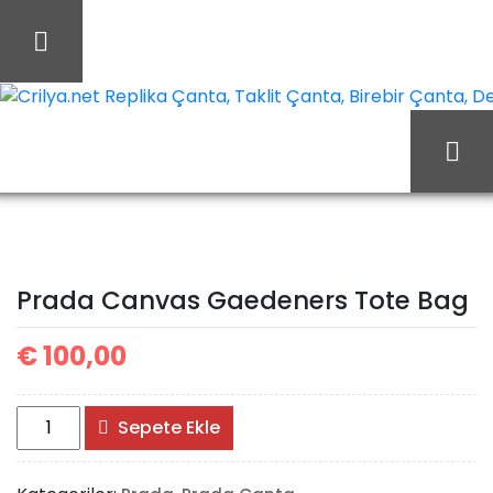
İçeriği
Geç
Crilya.net Replika Çanta, Taklit Çanta, Birebir Çanta, Des
Prada
Ana Sayfa
Prada
Prada Çanta
Canvas Gaedeners Tote
Prada Canvas Gaedeners Tote Bag
Bag
€
100,00
Prada
Sepete Ekle
Canvas
Gaedeners