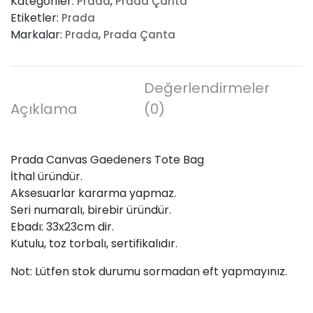
Kategoriler:
,
Prada
Prada Çanta
Tote
Etiketler:
Prada
Bag
Markalar:
,
Prada
Prada Çanta
adet
Değerlendirmeler
Açıklama
(0)
Prada Canvas Gaedeners Tote Bag
İthal üründür.
Aksesuarlar kararma yapmaz.
Seri numaralı, birebir üründür.
Ebadı: 33x23cm dir.
Kutulu, toz torbalı, sertifikalıdır.
Not: Lütfen stok durumu sormadan eft yapmayınız.