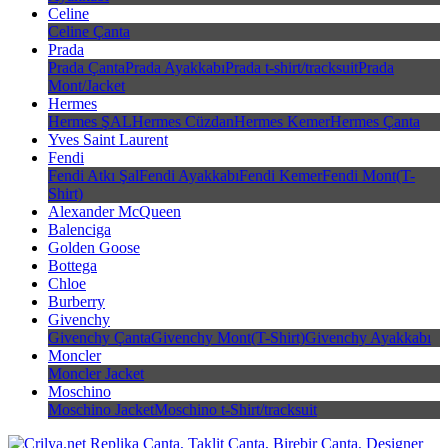
Celine
Celine Çanta
Prada
Prada Çanta
Prada Ayakkabı
Prada t-shirt/tracksuit
Prada
Mont/Jacket
Hermes
Hermes ŞAL
Hermes Cüzdan
Hermes Kemer
Hermes Çanta
Yves Saint Laurent
Fendi
Fendi Atkı Şal
Fendi Ayakkabı
Fendi Kemer
Fendi Mont(T-
Shirt)
Alexander McQueen
Balenciga
Golden Goose
Bottega
Chloe
Burberry
Givenchy
Givenchy Çanta
Givenchy Mont(T-Shirt)
Givenchy Ayakkabı
Moncler
Moncler Jacket
Moschino
Moschino Jacket
Moschino t-Shirt/tracksuit