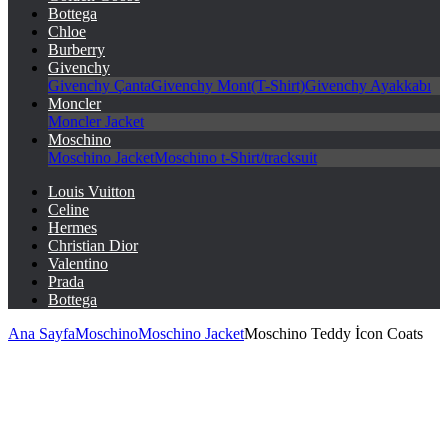
Bottega
Chloe
Burberry
Givenchy
Givenchy Çanta
Givenchy Mont(T-Shirt)
Givenchy Ayakkabı
Moncler
Moncler Jacket
Moschino
Moschino Jacket
Moschino t-Shirt/tracksuit
Louis Vuitton
Celine
Hermes
Christian Dior
Valentino
Prada
Bottega
Ana Sayfa
Moschino
Moschino Jacket
Moschino Teddy İcon Coats