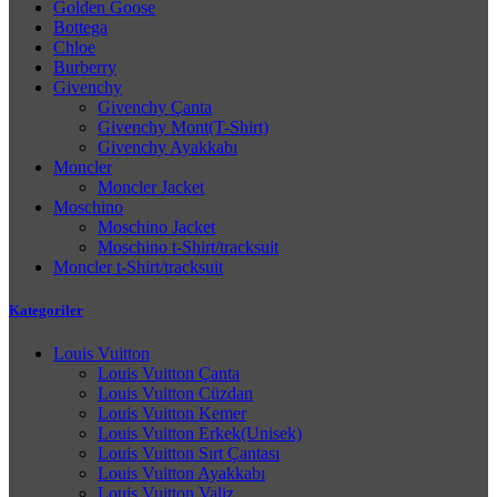
Golden Goose
Bottega
Chloe
Burberry
Givenchy
Givenchy Çanta
Givenchy Mont(T-Shirt)
Givenchy Ayakkabı
Moncler
Moncler Jacket
Moschino
Moschino Jacket
Moschino t-Shirt/tracksuit
Moncler t-Shirt/tracksuit
Kategoriler
Louis Vuitton
Louis Vuitton Çanta
Louis Vuitton Cüzdan
Louis Vuitton Kemer
Louis Vuitton Erkek(Unisek)
Louis Vuitton Sırt Çantası
Louis Vuitton Ayakkabı
Louis Vuitton Valiz