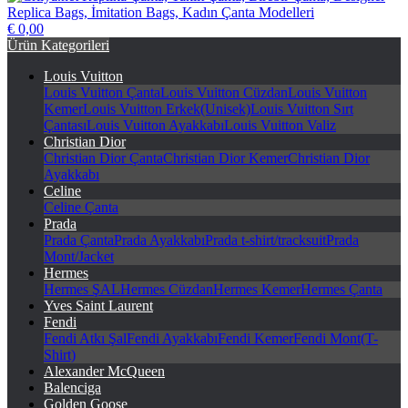
€ 0,00
Crilya.net Replika Çanta, Taklit Çanta, Birebir Çanta, Designer
Ürün Kategorileri
Replica Bags, İmitation Bags, Kadın Çanta Modelleri
Louis Vuitton
Louis Vuitton Çanta
Louis Vuitton Cüzdan
Louis Vuitton
Kemer
Louis Vuitton Erkek(Unisek)
Louis Vuitton Sırt
Çantası
Louis Vuitton Ayakkabı
Louis Vuitton Valiz
Christian Dior
Christian Dior Çanta
Christian Dior Kemer
Christian Dior
Ayakkabı
Celine
Celine Çanta
Prada
Prada Çanta
Prada Ayakkabı
Prada t-shirt/tracksuit
Prada
Mont/Jacket
Hermes
Hermes ŞAL
Hermes Cüzdan
Hermes Kemer
Hermes Çanta
Yves Saint Laurent
Fendi
Fendi Atkı Şal
Fendi Ayakkabı
Fendi Kemer
Fendi Mont(T-
Shirt)
Alexander McQueen
Balenciga
Golden Goose