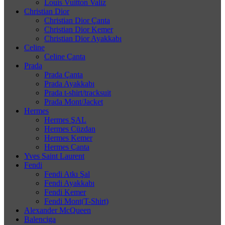
Louis Vuitton Valiz
Christian Dior
Christian Dior Çanta
Christian Dior Kemer
Christian Dior Ayakkabı
Celine
Celine Çanta
Prada
Prada Çanta
Prada Ayakkabı
Prada t-shirt/tracksuit
Prada Mont/Jacket
Hermes
Hermes ŞAL
Hermes Cüzdan
Hermes Kemer
Hermes Çanta
Yves Saint Laurent
Fendi
Fendi Atkı Şal
Fendi Ayakkabı
Fendi Kemer
Fendi Mont(T-Shirt)
Alexander McQueen
Balenciga