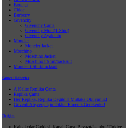
Bottega
Chloe
Burberry
Givenchy
Givenchy Çanta
Givenchy Mont(T-Shirt)
Givenchy Ayakkabı
Moncler
Moncler Jacket
Moschino
Moschino Jacket
Moschino t-Shirt/tracksuit
Moncler t-Shirt/tracksuit
Güncel Haberler
A Kalite Replika Çanta
Replika Çanta
Her Replika, Replika Değildir! Mutlaka Okuyunuz!
Güvenli Alışveriş İçin Dikkat Etmeniz Gerekenler!
İletişim
Kalpakçılar Caddesi, Kapalı Çarşı, Beyazıt/İstanbul/Türkiye