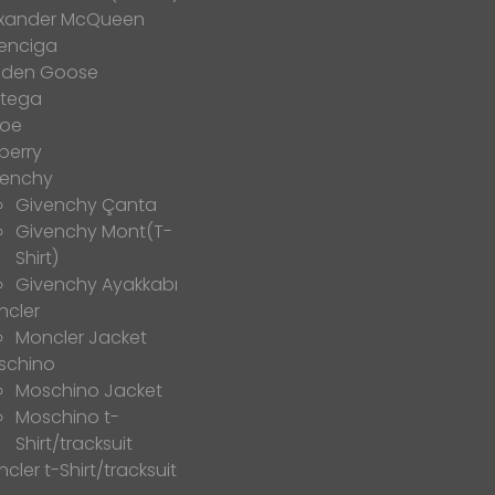
exander McQueen
enciga
lden Goose
ttega
loe
berry
venchy
Givenchy Çanta
Givenchy Mont(T-
Shirt)
Givenchy Ayakkabı
ncler
Moncler Jacket
schino
Moschino Jacket
Moschino t-
Shirt/tracksuit
cler t-Shirt/tracksuit