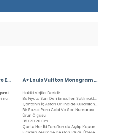
Louis Vuitton Bandouliere Empreinte Speedy 25 Cm
A+ Louis Vuitton Monogram Bandouliere Speedy 35’Lik Vejital Deri CRL242
Louis Vuitton Bandouliere Empreinte Speedy 25 Cm
Hakiki Vejital Deridir.
Hakiki deri, ithal aksesuarlı ve seri numaralıdır. Orijinalinde kullanılan Monako deri kullanılmıştır. Kutulu, toz torbalı ve sertifikalı olarak gönderilecektir.
Bu Fiyata Suni Deri Emsalleri Satılmaktadır.
Çantanın İç Astarı Orijinalde Kullanılan Astardır.
Bir Bozuk Para Cebi Ve Seri Numarası Mevcuttur.
Ürün Ölçüsü
35X21X20 Cm
Çanta Her İki Taraftan da Açılıp Kapanabilir.
Elçikleri Resimde de Görüldüğü Üzere Kilitlenebilir.