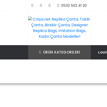
İçeriği
0532 502 41 20
Geç
Crilya.net Replika Çanta, Taklit Çanta, Bir
Replika Çanta, Birebir Çanta, Taklit Çan
Çanta, Designer Replica Bags, İmitation B
Replica Bags, İmitation Bags
ÜRÜN KATEGORILERI
LOUI
Kadın Çanta Modelleri
Ana Sayfa
Louis Vuitton