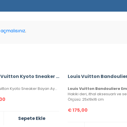
açmalısınız
.
Louis Vuitton Kyoto Sneaker Bayan Ayakkabı
Louis vuitton Kyoto Sneaker Bayan Ayakkabı, Hakiki Deri, 36-37-38-39-40 Numaraları Mevcuttur.
00
Ölçüsü: 25x19x16 cm
€
175,00
Sepete Ekle