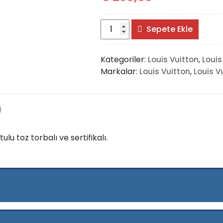
Louis
Sepete Ekle
Vuitton
Yastık
Kategoriler:
,
Louis Vuitton
Louis
OntheGo
Markalar:
,
Louis Vuitton
Louis V
adet
)
u toz torbalı ve sertifikalı.