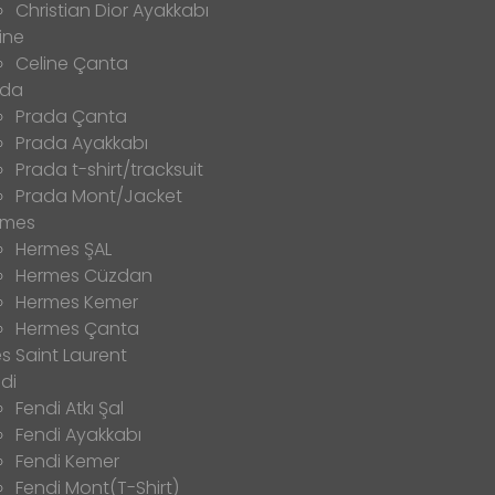
Christian Dior Ayakkabı
ine
Celine Çanta
ada
Prada Çanta
Prada Ayakkabı
Prada t-shirt/tracksuit
Prada Mont/Jacket
rmes
Hermes ŞAL
Hermes Cüzdan
Hermes Kemer
Hermes Çanta
s Saint Laurent
di
Fendi Atkı Şal
Fendi Ayakkabı
Fendi Kemer
Fendi Mont(T-Shirt)