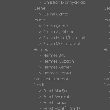
Christian Dior Ayakkabı
Celine
Cel
Celine Çanta
Prada
Pr
Prada Çanta
Prada Ayakkabı
Prada t-shirt/tracksuit
Prada Mont/Jacket
Hermes
He
Hermes ŞAL
Hermes Cüzdan
Hermes Kemer
Hermes Çanta
Yves Saint Laurent
Yve
Fendi
Fen
Fendi Atkı Şal
Fendi Ayakkabı
Fendi Kemer
Fendi Mont(T-Shirt)