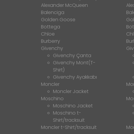
Alexander McQueen
Al
Balenciga
Bal
Golden Goose
Go
Bottega
Bo
Chloe
Ch
Burberry
Bur
Givenchy
Gi
Givenchy Çanta
Givenchy Mont(T-
Shirt)
Givenchy Ayakkabı
Moncler
Mo
Moncler Jacket
Moschino
Mo
Moschino Jacket
Moschino t-
Shirt/tracksuit
Moncler t-Shirt/tracksuit
Mon