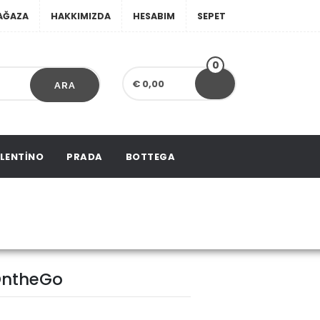
AĞAZA
HAKKIMIZDA
HESABIM
SEPET
0
€ 0,00
ARA
LENTINO
PRADA
BOTTEGA
astık OntheGo
 OntheGo