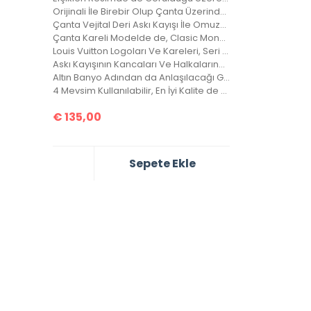
Orijinali İle Birebir Olup Çanta Üzerindeki Desen Sayısı Orjinalinde ki İle Aynıdır.
Çanta Vejital Deri Askı Kayışı İle Omuzda, Çarpraz Ve Düz Taşınabilir.
Çanta Kareli Modelde de, Clasic Monogramlı Modelde de, Orjinalinde ki Kare Sayısı İle Çantamızdaki Kare Sayıları Eşittir.
Louis Vuitton Logoları Ve Kareleri, Seri Numarası, Bozuk Para Cebi İle Birebir Aynıdır.
Askı Kayışının Kancaları Ve Halkalarında Louis Vuitton Yazıları Mevcuttur Ve Metal Aksamları Altın Banyodur.
Altın Banyo Adından da Anlaşılacağı Gibi, Kaplamanın En Kaliteli Olanıdır. Ömürlüktür, Yıllarca Kararmaz, Sararmaz.
4 Mevsim Kullanılabilir, En İyi Kalite de Bir Çantadır.
€
135,00
Sepete Ekle