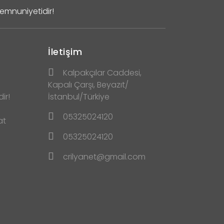
Memnuniyetidir!
İletişim
Kalpakçılar Caddesi,
Kapalı Çarşı, Beyazıt/
ir!
İstanbul/Türkiye
05325024120
at
05325024120
crilyanet@gmail.com