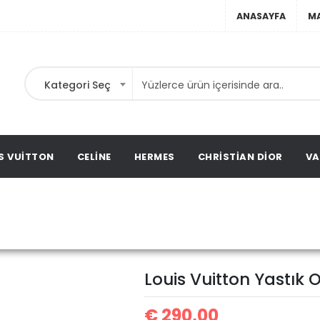
ANASAYFA
M
Kategori Seç
ebir
ta,
ags,
S VUITTON
CELINE
HERMES
CHRISTIAN DIOR
VA
Louis Vuitton Y
Louis Vuitton Çanta
Louis Vuitton Yastık
€
290,00