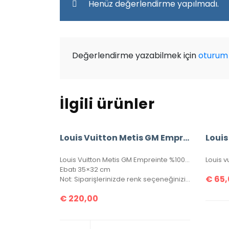
Henüz değerlendirme yapılmadı.
Değerlendirme yazabilmek için
oturum 
İlgili ürünler
Louis Vuitton Metis GM Empreinte %100 Hakiki Deri
Louis Vuitton Metis GM Empreinte %100 hakiki deri, seri numaralı, kutulu, toz torbalo, sertifikalı.
Ebatı 35×32 cm
€
65,
Not: Siparişlerinizde renk seçeneğinizi lütfen belirtiniz.
€
220,00