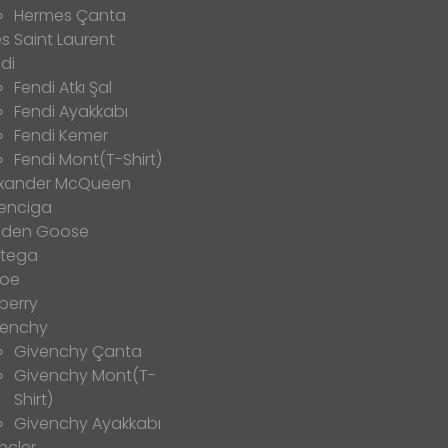
Hermes Çanta
s Saint Laurent
di
Fendi Atkı Şal
Fendi Ayakkabı
Fendi Kemer
Fendi Mont(T-Shirt)
exander McQueen
enciga
lden Goose
ttega
loe
berry
venchy
Givenchy Çanta
Givenchy Mont(T-
Shirt)
Givenchy Ayakkabı
ncler