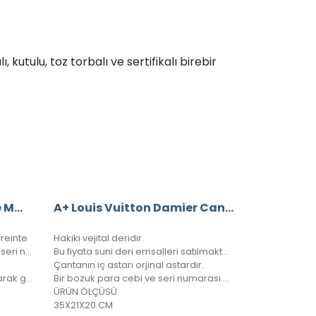
kutulu, toz torbalı ve sertifikalı birebir
Louis Vuitton Montaigne MM Empreinte
A+ Louis Vuitton Damier Canvas Bandouliere Speedy 35’Lik Vejital Deri
reinte
Hakiki vejital deridir.
%100 Hakiki deri, ithal aksesuarlı, seri numaralı birebir üründür.
Bu fiyata suni deri emsalleri satılmaktadır.
Çantanın iç astarı orjinal astardır.
Kutulu, toz torbalı ve sertifikalı olarak gönderilecektir.
Bir bozuk para cebi ve seri numarası mevcuttur.
ÜRÜN ÖLÇÜSÜ
35X21X20 CM