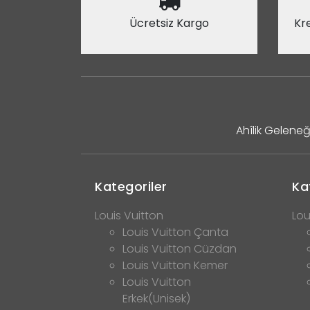
Ücretsiz Kargo
Kre
Ahîlik Geleneğ
Kategoriler
Ka
Louis Vuitton
Lou
Louis Vuitton Çanta
Louis Vuitton Cüzdan
Louis Vuitton Kemer
Louis Vuitton
Erkek(Unisek)