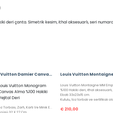
)
deri çanta. Simetrik kesim, ithal aksesuarlı, seri numaralı, 
Louis Vuitton Damier Canvas Alma %100 Hakiki Vejital Deri (CRL 674)
Louis Vuitton Monogram
Louis Vuitton Montaigne MM Emp
Canvas Alma %100 Hakiki
Ebatı 33x23x15 cm.
Vejital Deri
Ürün Toz Torbası, Zarfı, Kartı Ve Minik El Kitapçığı İle Birlikte Gönderilecektir.
€
210,00
lçüsü 32 X 27 Cm