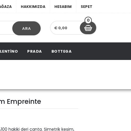
AĞAZA
HAKKIMIZDA
HESABIM
SEPET
0
€ 0,00
ARA
LENTINO
PRADA
BOTTEGA
 Empreinte
Pm Empreinte
00 hakiki deri çanta. Simetrik kesim,