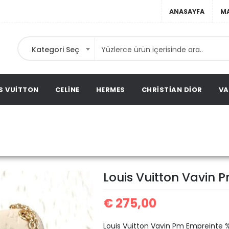
ANASAYFA
M
Kategori Seç
ebir
ta,
ags,
S VUITTON
CELINE
HERMES
CHRISTIAN DIOR
VA
Louis Vuitton Vavin Pm
itton
Louis Vuitton Vavin 
€
275,00
Louis Vuitton Vavin Pm Empreinte %1