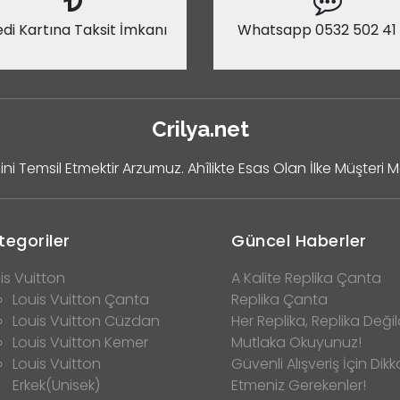
di Kartına Taksit İmkanı
Whatsapp 0532 502 41
Crilya.net
ini Temsil Etmektir Arzumuz. Ahîlikte Esas Olan İlke Müşteri 
tegoriler
Güncel Haberler
is Vuitton
A Kalite Replika Çanta
Louis Vuitton Çanta
Replika Çanta
Louis Vuitton Cüzdan
Her Replika, Replika Değild
Louis Vuitton Kemer
Mutlaka Okuyunuz!
Louis Vuitton
Güvenli Alışveriş İçin Dikk
Erkek(Unisek)
Etmeniz Gerekenler!