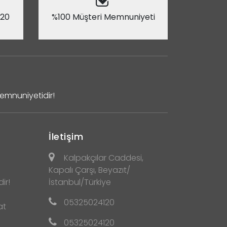
 20
%100 Müşteri Memnuniyeti
Memnuniyetidir!
İletişim
Kalpakçılar Caddesi,
Kapalı Çarşı, Beyazıt/
ir!
İstanbul/Türkiye
05325024120
at
05325024120