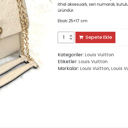
ithal aksesuarlı, seri numaralı, kutulu,
üründür.
Ebatı 25×17 cm
Louis
Sepete Ekle
Vuitton
Vavin
Kategoriler:
Louis Vuitton
Pm
Etiketler:
Louis Vuitton
Empreinte
Markalar:
,
Louis Vuitton
Louis V
adet