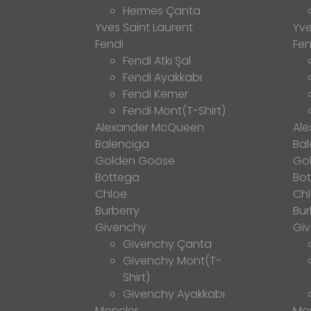
Hermes Çanta
Yves Saint Laurent
Yve
Fendi
Fen
Fendi Atkı Şal
Fendi Ayakkabı
Fendi Kemer
Fendi Mont(T-Shirt)
Alexander McQueen
Al
Balenciga
Bal
Golden Goose
Go
Bottega
Bo
Chloe
Ch
Burberry
Bur
Givenchy
Gi
Givenchy Çanta
Givenchy Mont(T-
Shirt)
Givenchy Ayakkabı
Moncler
Mo