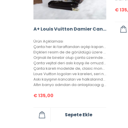
€
135
A+ Louis Vuitton Damier Canvas Bandouliere Speedy 30’Luk Vejital Deri
Ürün Açıklaması
Çanta her iki taraftandan açılıp kapanabilir.
Elçikleri resim de de görüldügü üzere kilitlenebilir.
Orjinali ile birebir olup çanta üzerindeki desen sayısı orjinalinde ki ile aynıdır.
Çanta vejital deri askı kayışı ile omuzda, çarpraz ve düz taşınabilir.
Çanta kareli modelde de, clasic monogramlı modelde de, orjinalinde ki kare sayısı ile çantamızdaki kare sayıları eşittir.
Louıs Vuitton logoları ve kareleri, seri numarası, bozuk para cebi ile birebir aynıdır.
Askı kayışının kancaları ve halkalarında louis vuitton yazıları mevcuttur ve metal aksamları altın banyodur.
Altın banyo adından da anlaşılacagı gibi, kaplamanın en kaliteli olanıdır. Ömürlüktür, kararma yapmaz.
€
135,00
Sepete Ekle