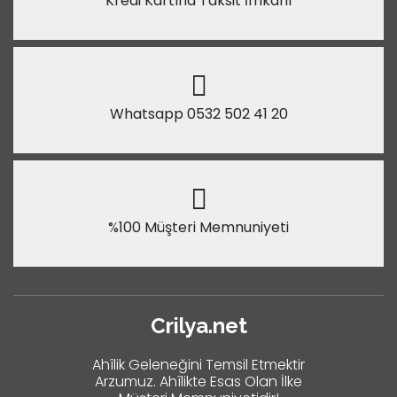
Kredi Kartına Taksit İmkanı
Whatsapp 0532 502 41 20
%100 Müşteri Memnuniyeti
Crilya.net
Ahîlik Geleneğini Temsil Etmektir
Arzumuz. Ahîlikte Esas Olan İlke