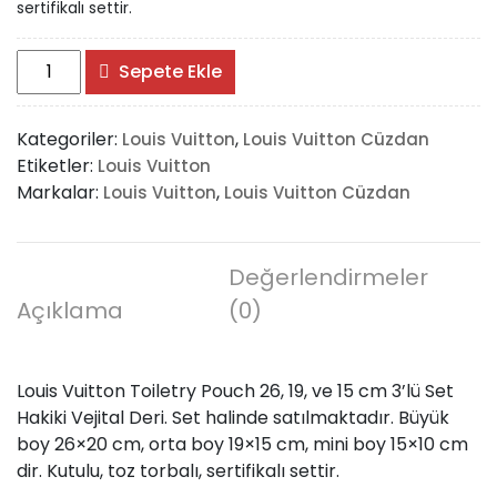
sertifikalı settir.
Louis
Sepete Ekle
Vuitton
Toiletry
Kategoriler:
,
Louis Vuitton
Louis Vuitton Cüzdan
Pouch
Etiketler:
Louis Vuitton
adet
Markalar:
,
Louis Vuitton
Louis Vuitton Cüzdan
Değerlendirmeler
Açıklama
(0)
Louis Vuitton Toiletry Pouch 26, 19, ve 15 cm 3’lü Set
Hakiki Vejital Deri. Set halinde satılmaktadır. Büyük
boy 26×20 cm, orta boy 19×15 cm, mini boy 15×10 cm
dir. Kutulu, toz torbalı, sertifikalı settir.