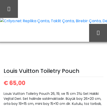
İçeriği
Geç
Crilya.net Replika Çanta, Taklit Çanta, Birebir Çanta, Des
Ana Sayfa
Louis Vuitton
Louis Vuitton Cüzdan
Louis Vuitton Toiletry
Louis Vuitton Toiletry Pouch
Pouch
€
65,00
Louis Vuitton Toiletry Pouch 26, 19, ve 15 cm 3’lü Set Hakiki
Vejital Deri. Set halinde satılmaktadır. Büyük boy 26×20 cm,
orta boy 19×15 cm, mini boy 15×10 cm dir. Kutulu, toz torbalı,