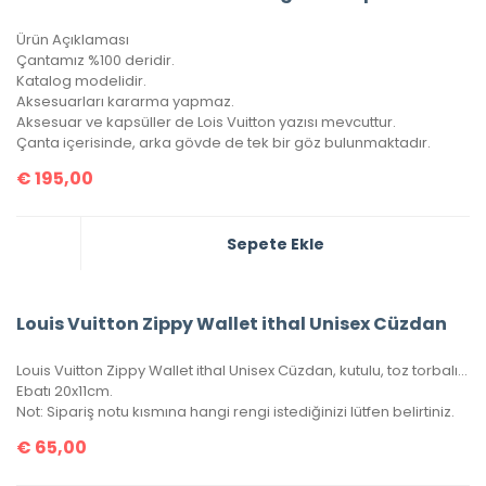
Ürün Açıklaması
Çantamız %100 deridir.
Katalog modelidir.
Aksesuarları kararma yapmaz.
Aksesuar ve kapsüller de Lois Vuitton yazısı mevcuttur.
Çanta içerisinde, arka gövde de tek bir göz bulunmaktadır.
€
195,00
Sepete Ekle
Louis Vuitton Zippy Wallet ithal Unisex Cüzdan
Louis Vuitton Zippy Wallet ithal Unisex Cüzdan, kutulu, toz torbalı, sertifikalı.
Ebatı 20x11cm.
Not: Sipariş notu kısmına hangi rengi istediğinizi lütfen belirtiniz.
€
65,00