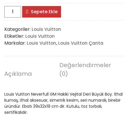
Louis
Sepete Ekle
Vuitton
Neverfull
Kategoriler:
Louis Vuitton
GM
Etiketler:
Louis Vuitton
adet
Markalar:
,
Louis Vuitton
Louis Vuitton Çanta
Değerlendirmeler
Açıklama
(0)
Louis Vuitton Neverfull GM Hakiki Vejital Deri Büyük Boy. İthal
kumaş, ithal aksesuar, simetrik kesim, seri numaralı, birebir
üründür. Ebatı 39x32x19 cm dir. Kutulu, toz torbalı,
sertifikalıdır.