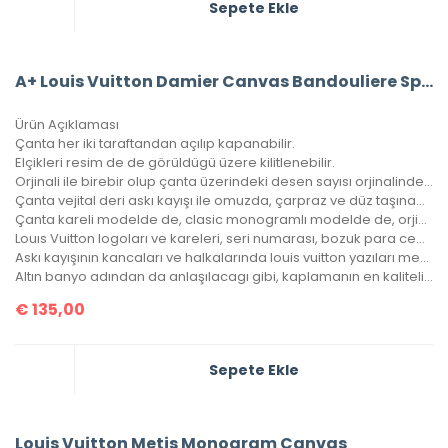
Sepete Ekle
A+ Louis Vuitton Damier Canvas Bandouliere Speedy 30’Luk Vejital Deri
Ürün Açıklaması
Çanta her iki taraftandan açılıp kapanabilir.
Elçikleri resim de de görüldügü üzere kilitlenebilir.
Orjinali ile birebir olup çanta üzerindeki desen sayısı orjinalinde ki ile aynıdır.
Çanta vejital deri askı kayışı ile omuzda, çarpraz ve düz taşınabilir.
Çanta kareli modelde de, clasic monogramlı modelde de, orjinalinde ki kare sayısı ile çantamızdaki kare sayıları eşittir.
Louıs Vuitton logoları ve kareleri, seri numarası, bozuk para cebi ile birebir aynıdır.
Askı kayışının kancaları ve halkalarında louis vuitton yazıları mevcuttur ve metal aksamları altın banyodur.
Altın banyo adından da anlaşılacagı gibi, kaplamanın en kaliteli olanıdır. Ömürlüktür, kararma yapmaz.
€
135,00
Sepete Ekle
Louis Vuitton Metis Monogram Canvas