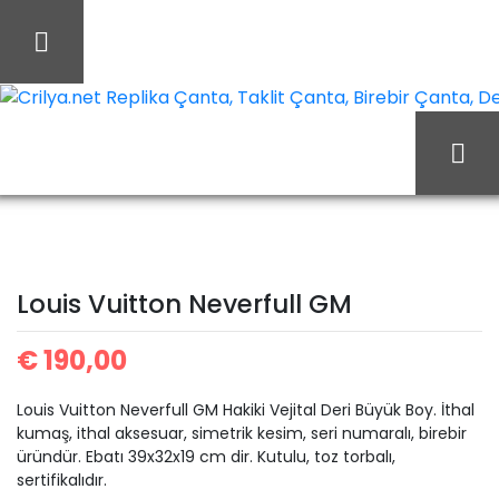
İçeriği
Geç
Crilya.net Replika Çanta, Taklit Çanta, Birebir Çanta, Des
Louis
Ana Sayfa
Louis Vuitton
Vuitton Neverfull GM
Louis Vuitton Neverfull GM
€
190,00
Louis Vuitton Neverfull GM Hakiki Vejital Deri Büyük Boy. İthal
kumaş, ithal aksesuar, simetrik kesim, seri numaralı, birebir
üründür. Ebatı 39x32x19 cm dir. Kutulu, toz torbalı,
sertifikalıdır.