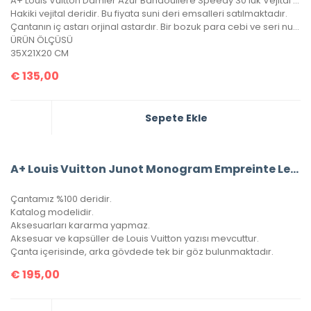
A+ Louis Vuitton Damier Azur Bandouliere Speedy 30’luk Vejital Deri
Hakiki vejital deridir. Bu fiyata suni deri emsalleri satılmaktadır.
Çantanın iç astarı orjinal astardır. Bir bozuk para cebi ve seri numarası mevcuttur.
ÜRÜN ÖLÇÜSÜ
35X21X20 CM
€
135,00
Sepete Ekle
A+ Louis Vuitton Junot Monogram Empreinte Leather (Mavi)
Çantamız %100 deridir.
Katalog modelidir.
Aksesuarları kararma yapmaz.
Aksesuar ve kapsüller de Louis Vuitton yazısı mevcuttur.
Çanta içerisinde, arka gövdede tek bir göz bulunmaktadır.
€
195,00