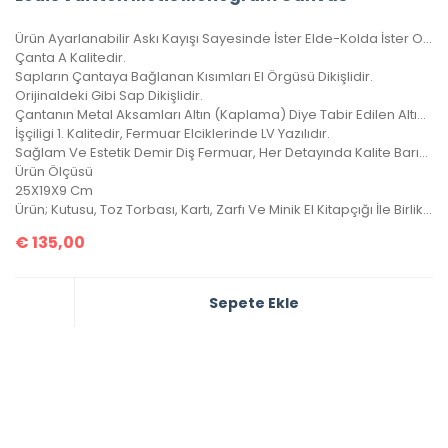
Ürün Ayarlanabilir Askı Kayışı Sayesinde İster Elde-Kolda İster Omuzda Çarpraz Ve Düz Taşınabilir.
Çanta A Kalitedir.
Sapların Çantaya Bağlanan Kısımları El Örgüsü Dikişlidir.
Orijinaldeki Gibi Sap Dikişlidir.
Çantanın Metal Aksamları Altın (Kaplama) Diye Tabir Edilen Altın Banyodur, Yıllarca Kararma Yapmaz.
İşçiligi 1. Kalitedir, Fermuar Elciklerinde LV Yazılıdır.
Sağlam Ve Estetik Demir Diş Fermuar, Her Detayında Kalite Barındıran Harika Bir Çanta, 4 Mevsim Kullanılabilir.
Ürün Ölçüsü
25X19X9 Cm
Ürün; Kutusu, Toz Torbası, Kartı, Zarfı Ve Minik El Kitapçığı İle Birlikte Gönderilecektir.
€
135,00
Sepete Ekle