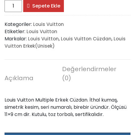
Louis
Sepete Ekle
Vuitton
Multiple
Kategoriler:
Louis Vuitton
adet
Etiketler:
Louis Vuitton
Markalar:
,
,
Louis Vuitton
Louis Vuitton Cüzdan
Louis
Vuitton Erkek(Unisek)
Değerlendirmeler
Açıklama
(0)
Louis Vuitton Multiple Erkek Cüzdan. İthal kumaş,
simetrik kesim, seri numaralı, birebir üründür. Ölçüsü
11×9 cm dir. Kutulu, toz torbalı, sertifikalıdır.