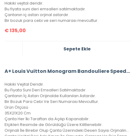
Hakiki vejital deridir.
Bu fiyata suni deri emsalleri satılmaktadır.
Çantanın iç astarı orjinal astardır.
Bir bozuk para cebi ve seri numarası mevcuttur.
€
135,00
Sepete Ekle
A+ Louis Vuitton Monogram Bandouliere Speedy 35’Lik Vejital Deri CRL242
Hakiki Vejital Deridir.
Bu Fiyata Suni Deri Emsalleri Satılmaktadır.
Çantanın İç Astarı Orijinalde Kullanılan Astardır.
Bir Bozuk Para Cebi Ve Seri Numarası Mevcuttur.
Ürün Ölçüsü
35X21X20 Cm
Çanta Her İki Taraftan da Açılıp Kapanabilir.
Elçikleri Resimde de Görüldüğü Üzere Kilitlenebilir.
Orijinali İle Birebir Olup Çanta Üzerindeki Desen Sayısı Orjinalinde ki İle Aynıdır.