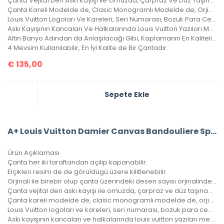
Çanta Vejital Deri Askı Kayışı İle Omuzda, Çarpraz Ve Düz Taşınabilir.
Çanta Kareli Modelde de, Clasic Monogramlı Modelde de, Orjinalinde ki Kare Sayısı İle Çantamızdaki Kare Sayıları Eşittir.
Louis Vuitton Logoları Ve Kareleri, Seri Numarası, Bozuk Para Cebi İle Birebir Aynıdır.
Askı Kayışının Kancaları Ve Halkalarında Louis Vuitton Yazıları Mevcuttur Ve Metal Aksamları Altın Banyodur.
Altın Banyo Adından da Anlaşılacağı Gibi, Kaplamanın En Kaliteli Olanıdır. Ömürlüktür, Yıllarca Kararmaz, Sararmaz.
4 Mevsim Kullanılabilir, En İyi Kalite de Bir Çantadır.
€
135,00
Sepete Ekle
A+ Louis Vuitton Damier Canvas Bandouliere Speedy 30’Luk Vejital Deri
Ürün Açıklaması
Çanta her iki taraftandan açılıp kapanabilir.
Elçikleri resim de de görüldügü üzere kilitlenebilir.
Orjinali ile birebir olup çanta üzerindeki desen sayısı orjinalinde ki ile aynıdır.
Çanta vejital deri askı kayışı ile omuzda, çarpraz ve düz taşınabilir.
Çanta kareli modelde de, clasic monogramlı modelde de, orjinalinde ki kare sayısı ile çantamızdaki kare sayıları eşittir.
Louıs Vuitton logoları ve kareleri, seri numarası, bozuk para cebi ile birebir aynıdır.
Askı kayışının kancaları ve halkalarında louis vuitton yazıları mevcuttur ve metal aksamları altın banyodur.