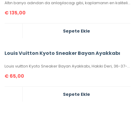
Altın banyo adından da anlaşılacagı gibi, kaplamanın en kaliteli olanıdır. Ömürlüktür, kararma yapmaz.
€
135,00
Sepete Ekle
Louis Vuitton Kyoto Sneaker Bayan Ayakkabı
Louis vuitton Kyoto Sneaker Bayan Ayakkabı, Hakiki Deri, 36-37-38-39-40 Numaraları Mevcuttur.
€
65,00
Sepete Ekle