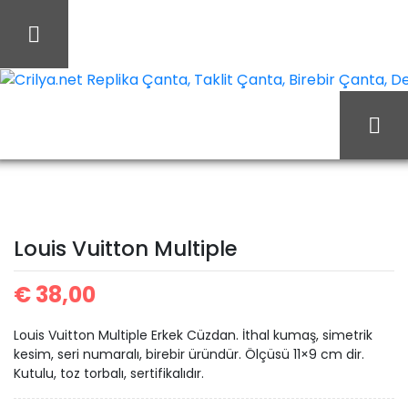
İçeriği
Geç
Crilya.net Replika Çanta, Taklit Çanta, Birebir Çanta, Des
Louis
Ana Sayfa
Louis Vuitton
Vuitton Multiple
Louis Vuitton Multiple
€
38,00
Louis Vuitton Multiple Erkek Cüzdan. İthal kumaş, simetrik
kesim, seri numaralı, birebir üründür. Ölçüsü 11×9 cm dir.
Kutulu, toz torbalı, sertifikalıdır.