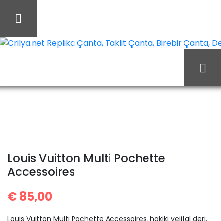
İçeriği
Geç
Crilya.net Replika Çanta, Taklit Çanta, Birebir Çanta, Des
Ana Sayfa
Louis Vuitton
Louis Vuitton Cüzdan
Louis Vuitton Multi
Pochette Accessoires
Louis Vuitton Multi Pochette
Accessoires
€
85,00
Louis Vuitton Multi Pochette Accessoires, hakiki vejital deri.