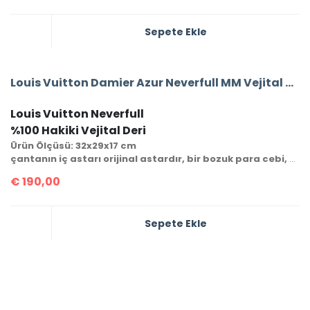
Sepete Ekle
Louis Vuitton Damier Azur Neverfull MM Vejital Deri Orta Boy
Louis Vuitton Neverfull
%100 Hakiki Vejital Deri
Ürün Ölçüsü: 32x29x17 cm
çantanın iç astarı orijinal astardır, bir bozuk para cebi, cüzdanı ve seri numarası mevcuttur.
€
190,00
Sepete Ekle