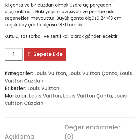
İki çanta ve bir cüzdan olmak üzere üç parçadan
oluşmaktadır. Haki yeşil, mavi ,siyah ve pembe askı
seçenekleri mevcuttur. Büyük çanta ölçüsü 24×13 cm,
küçük boy çanta ölçüsü 18×9 cm’dir.
Kutulu, toz torbalı ve sertifikalı olarak gönderilecektir.
Louis
Sepete Ekle
Vuitton
Multi
Kategoriler:
,
,
Louis Vuitton
Louis Vuitton Çanta
Louis
Pochette
Vuitton Cüzdan
Accessoires
Etiketler:
Louis Vuitton
adet
Markalar:
,
,
Louis Vuitton
Louis Vuitton Çanta
Louis
Vuitton Cüzdan
Değerlendirmeler
Açıklama
(0)