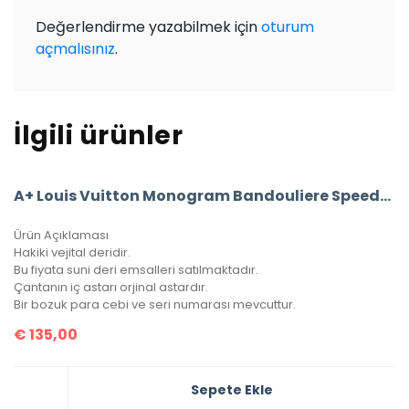
Değerlendirme yazabilmek için
oturum
açmalısınız
.
İlgili ürünler
A+ Louis Vuitton Monogram Bandouliere Speedy 30’Luk Vejital Deri (LV33)
Ürün Açıklaması
Hakiki vejital deridir.
Bu fiyata suni deri emsalleri satılmaktadır.
Çantanın iç astarı orjinal astardır.
Bir bozuk para cebi ve seri numarası mevcuttur.
€
135,00
Sepete Ekle