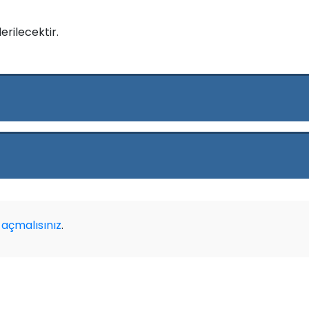
erilecektir.
açmalısınız
.