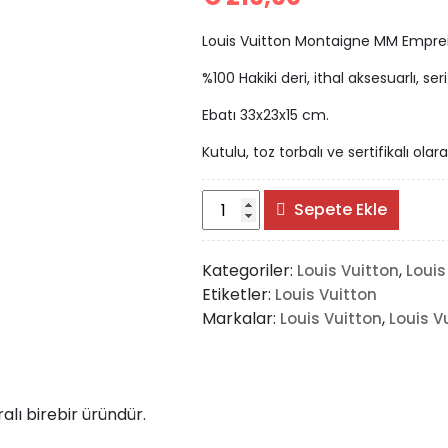
Louis Vuitton Montaigne MM Empre
%100 Hakiki deri, ithal aksesuarlı, se
Ebatı 33x23x15 cm.
Kutulu, toz torbalı ve sertifikalı olar
Louis
Sepete Ekle
Vuitton
Montaigne
Kategoriler:
,
Louis Vuitton
Louis
MM
Etiketler:
Louis Vuitton
Empreinte
Markalar:
,
Louis Vuitton
Louis V
adet
ralı birebir üründür.