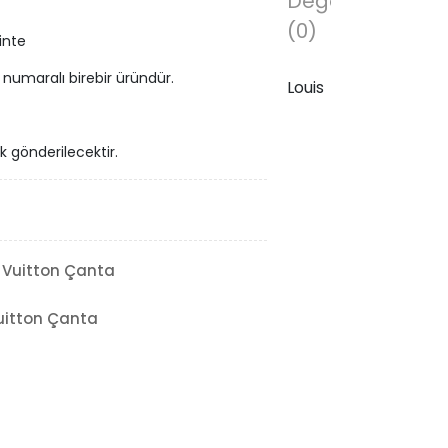
Değerlendirmel
(0)
inte
ri numaralı birebir üründür.
Louis
ak gönderilecektir.
 Vuitton Çanta
uitton Çanta