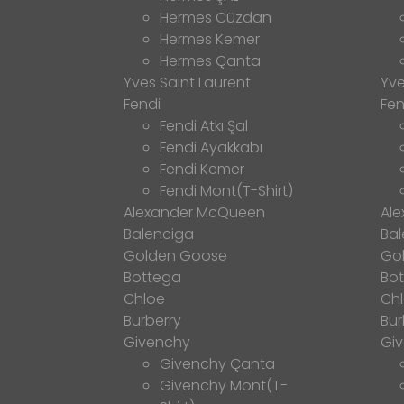
Hermes Cüzdan
Hermes Kemer
Hermes Çanta
Yves Saint Laurent
Yve
Fendi
Fen
Fendi Atkı Şal
Fendi Ayakkabı
Fendi Kemer
Fendi Mont(T-Shirt)
Alexander McQueen
Al
Balenciga
Bal
Golden Goose
Go
Bottega
Bo
Chloe
Ch
Burberry
Bur
Givenchy
Gi
Givenchy Çanta
Givenchy Mont(T-