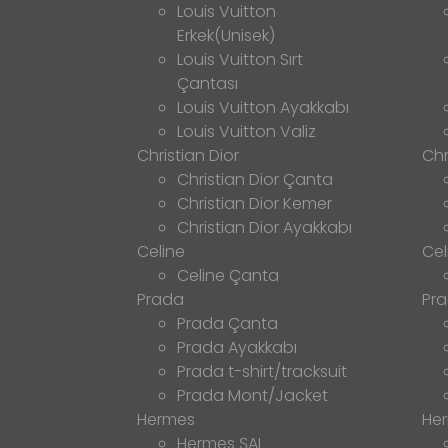
Louis Vuitton
Erkek(Unisek)
Louis Vuitton Sırt
Çantası
Louis Vuitton Ayakkabı
Louis Vuitton Valiz
Christian Dior
Chr
Christian Dior Çanta
Christian Dior Kemer
Christian Dior Ayakkabı
Celine
Cel
Celine Çanta
Prada
Pr
Prada Çanta
Prada Ayakkabı
Prada t-shirt/tracksuit
Prada Mont/Jacket
Hermes
He
Hermes ŞAL