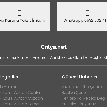
di Kartına Taksit İmkanı
Whatsapp 0532 502 41
Crilya.net
ini Temsil Etmektir Arzumuz. Ahîlikte Esas Olan İlke Müşteri 
tegoriler
Güncel Haberler
is Vuitton
A Kalite Replika Çanta
Louis Vuitton Çanta
Replika Çanta
Louis Vuitton Cüzdan
Her Replika, Replika Değild
Louis Vuitton Kemer
Mutlaka Okuyunuz!