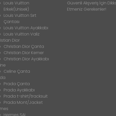
Louis Vuitton
Güvenli Alışveriş İçin Dikk
Erkek(Unisek)
Etmeniz Gerekenler!
Louis Vuitton Sırt
Çantası
Louis Vuitton Ayakkabı
Louis Vuitton Valiz
istian Dior
Christian Dior Çanta
Christian Dior Kemer
Christian Dior Ayakkabı
ine
Celine Çanta
ada
Prada Çanta
Prada Ayakkabı
Prada t-shirt/tracksuit
Prada Mont/Jacket
rmes
Hermes ŞAL