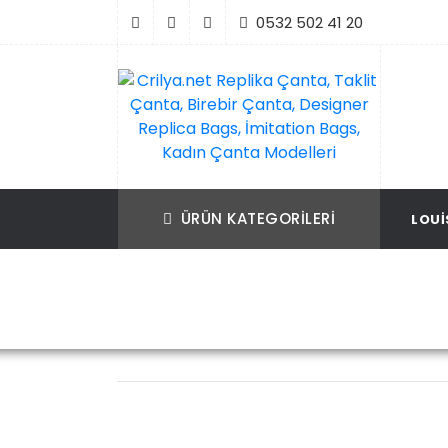
İçeriği
0532 502 41 20
Geç
Crilya.net Replika Çanta, Taklit Çanta, Bir
Replika Çanta, Birebir Çanta, Taklit Çan
Çanta, Designer Replica Bags, İmitation B
Replica Bags, İmitation Bags
ÜRÜN KATEGORILERI
LOUI
Kadın Çanta Modelleri
Ana Sayfa
Louis Vuitton
Louis Vui