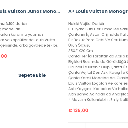
A+ Louis Vuitton Junot Monogram Empreinte Leather (Siyah)
ız %100 deridir.
Hakiki Vejital Deridir.
g modelidir.
arları kararma yapmaz.
Aksesuar ve kapsüller de Louis Vuitton yazısı mevcuttur.
Çanta içerisinde, arka gövdede tek bir göz bulunmaktadır.
Ürün Ölçüsü
35X21X20 Cm
,00
Sepete Ekle
€
135,00