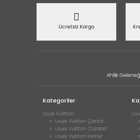
Ücretsiz Kargo
Kre
Ahîlik Geleneğ
Kategoriler
Ka
Louis Vuitton
Lou
Louis Vuitton Çanta
Louis Vuitton Cüzdan
Louis Vuitton Kemer