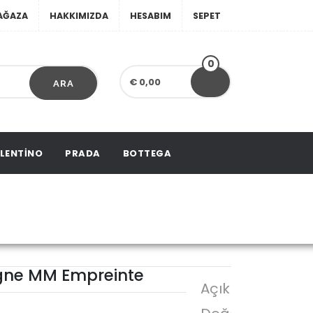
AĞAZA
HAKKIMIZDA
HESABIM
SEPET
0
€ 0,00
ARA
LENTINO
PRADA
BOTTEGA
igne MM Empreinte
igne MM Empreinte
Açıklama