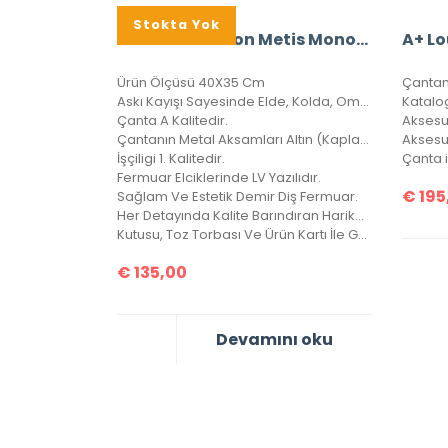
Stokta Yok
A+ Louis Vuitton Metis Monogram Hobo Shoulder Bag CRL327
Ürün Ölçüsü 40X35 Cm
Çantam
Askı Kayışı Sayesinde Elde, Kolda, Omuzda Çarpraz Ve Düz Taşınabilir.
Katalo
Çanta A Kalitedir.
Aksesu
Çantanın Metal Aksamları Altın (Kaplama) Diye Tabir Edilen Altın Banyodur, Yıllarca Kararma Yapmaz.
İşçiligi 1. Kalitedir.
Fermuar Elciklerinde LV Yazılıdır.
€
195
Sağlam Ve Estetik Demir Diş Fermuar.
Her Detayında Kalite Barındıran Harika Bir Çanta, 4 Mevsim Kullanılabilir.
Kutusu, Toz Torbası Ve Ürün Kartı İle Gönderilir. Vejital Deridir.
€
135,00
Devamını oku