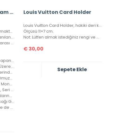
A+ Louis Vuitton Monogram Bandouliere Speedy 35’Lik Vejital Deri CRL242
Louis Vuitton Card Holder
Louis Vuitton Card Holder, hakiki deri kartlık. Kutulu, toz torbalı, sertifikalı.
Bu Fiyata Suni Deri Emsalleri Satılmaktadır.
Ölçüsü 11×7 cm.
Çantanın İç Astarı Orijinalde Kullanılan Astardır.
Not: Lütfen almak istediğiniz rengi ve modeli sipariş notu kısmında belirtiniz.
Bir Bozuk Para Cebi Ve Seri Numarası Mevcuttur.
€
30,00
Çanta Her İki Taraftan da Açılıp Kapanabilir.
Elçikleri Resimde de Görüldüğü Üzere Kilitlenebilir.
Sepete Ekle
Orijinali İle Birebir Olup Çanta Üzerindeki Desen Sayısı Orjinalinde ki İle Aynıdır.
Çanta Vejital Deri Askı Kayışı İle Omuzda, Çarpraz Ve Düz Taşınabilir.
Çanta Kareli Modelde de, Clasic Monogramlı Modelde de, Orjinalinde ki Kare Sayısı İle Çantamızdaki Kare Sayıları Eşittir.
Louis Vuitton Logoları Ve Kareleri, Seri Numarası, Bozuk Para Cebi İle Birebir Aynıdır.
Askı Kayışının Kancaları Ve Halkalarında Louis Vuitton Yazıları Mevcuttur Ve Metal Aksamları Altın Banyodur.
Altın Banyo Adından da Anlaşılacağı Gibi, Kaplamanın En Kaliteli Olanıdır. Ömürlüktür, Yıllarca Kararmaz, Sararmaz.
4 Mevsim Kullanılabilir, En İyi Kalite de Bir Çantadır.