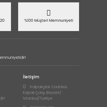
 20
%100 Müşteri Memnuniyeti
Memnuniyetidir!
İletişim
Kalpakçılar Caddesi,
Kapalı Çarşı, Beyazıt/
ir!
İstanbul/Türkiye