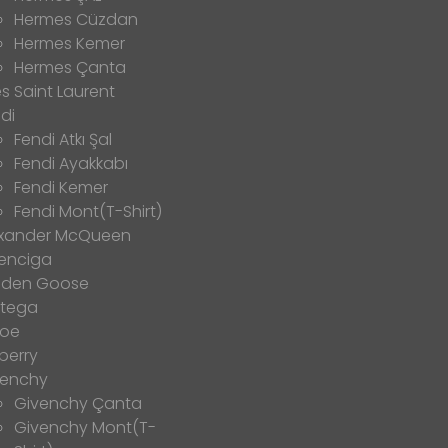
Hermes Cüzdan
Hermes Kemer
Hermes Çanta
s Saint Laurent
di
Fendi Atkı Şal
Fendi Ayakkabı
Fendi Kemer
Fendi Mont(T-Shirt)
exander McQueen
enciga
lden Goose
ttega
loe
berry
venchy
Givenchy Çanta
Givenchy Mont(T-