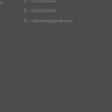
05325024120
at
05325024120
crilyanet@gmail.com