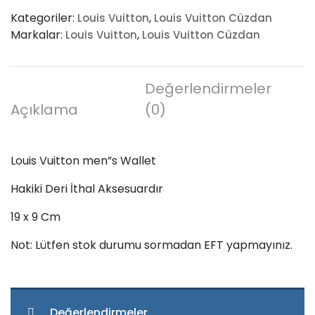
men”s
Kategoriler:
,
Louis Vuitton
Louis Vuitton Cüzdan
Wallet
Markalar:
,
Louis Vuitton
Louis Vuitton Cüzdan
adet
Değerlendirmeler
Açıklama
(0)
Louis Vuitton men”s Wallet
Hakiki Deri İthal Aksesuardır
19 x 9 Cm
Not: Lütfen stok durumu sormadan EFT yapmayınız.
Değerlendirmeler