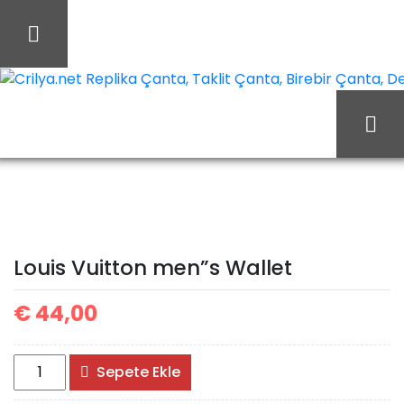
İçeriği
Geç
Crilya.net Replika Çanta, Taklit Çanta, Birebir Çanta, Des
Ana Sayfa
Louis Vuitton
Louis Vuitton Cüzdan
Louis Vuitton men”s
Louis Vuitton men”s Wallet
Wallet
€
44,00
Louis
Sepete Ekle
Vuitton