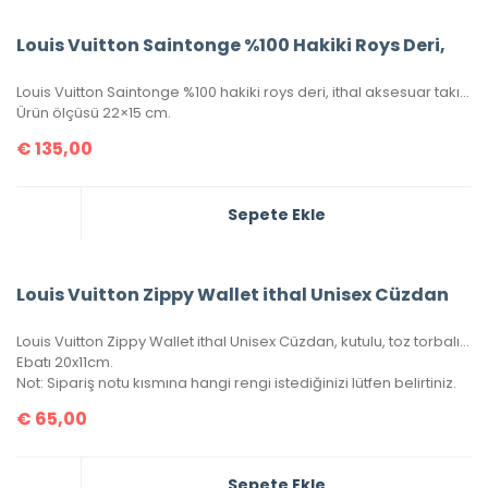
Louis Vuitton Saintonge %100 Hakiki Roys Deri,
Louis Vuitton Saintonge %100 hakiki roys deri, ithal aksesuar takımı, ithal kumaş, simetrik kesim, seri numaralı, kutulu, toz torbalı ve sertifikalı olarak gönderilecektir.
Ürün ölçüsü 22×15 cm.
€
135,00
Sepete Ekle
Louis Vuitton Zippy Wallet ithal Unisex Cüzdan
Louis Vuitton Zippy Wallet ithal Unisex Cüzdan, kutulu, toz torbalı, sertifikalı.
Ebatı 20x11cm.
Not: Sipariş notu kısmına hangi rengi istediğinizi lütfen belirtiniz.
€
65,00
Sepete Ekle