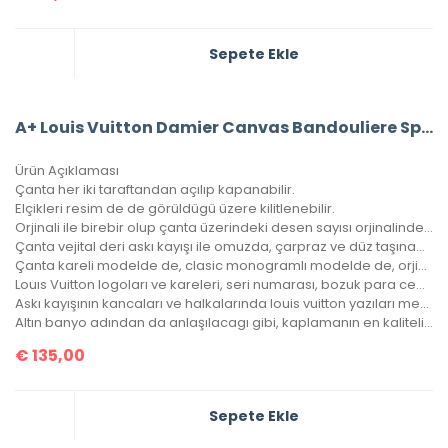
Sepete Ekle
A+ Louis Vuitton Damier Canvas Bandouliere Speedy 30’Luk Vejital Deri
Ürün Açıklaması
Çanta her iki taraftandan açılıp kapanabilir.
Elçikleri resim de de görüldügü üzere kilitlenebilir.
Orjinali ile birebir olup çanta üzerindeki desen sayısı orjinalinde ki ile aynıdır.
Çanta vejital deri askı kayışı ile omuzda, çarpraz ve düz taşınabilir.
Çanta kareli modelde de, clasic monogramlı modelde de, orjinalinde ki kare sayısı ile çantamızdaki kare sayıları eşittir.
Louıs Vuitton logoları ve kareleri, seri numarası, bozuk para cebi ile birebir aynıdır.
Askı kayışının kancaları ve halkalarında louis vuitton yazıları mevcuttur ve metal aksamları altın banyodur.
Altın banyo adından da anlaşılacagı gibi, kaplamanın en kaliteli olanıdır. Ömürlüktür, kararma yapmaz.
€
135,00
Sepete Ekle