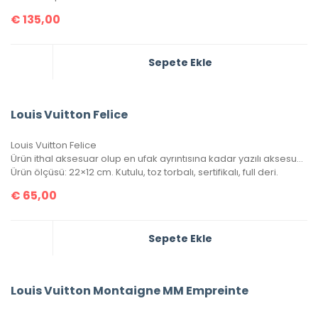
€
135,00
Sepete Ekle
Louis Vuitton Felice
Louis Vuitton Felice
Ürün ithal aksesuar olup en ufak ayrıntısına kadar yazılı aksesuar takımına sahip. 1 adet bozuk para/kağıt para cüzdanı, 1 adet kartlık portatif içinde mevcuttur.
Ürün ölçüsü: 22×12 cm. Kutulu, toz torbalı, sertifikalı, full deri.
€
65,00
Sepete Ekle
Louis Vuitton Montaigne MM Empreinte