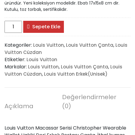
üründür. Yeni koleksiyon modelidir. Ebatı 17x15x8 cm dir.
Kutulu, toz torbalı, sertifikalıdır.
Louis
Sepete Ekle
Vuitton
Macassar
Kategoriler:
,
,
Louis Vuitton
Louis Vuitton Çanta
Louis
Serisi
Vuitton Cüzdan
Christopher
Etiketler:
Louis Vuitton
Wearable
Markalar:
,
,
Louis Vuitton
Louis Vuitton Çanta
Louis
Wallet
,
Vuitton Cüzdan
Louis Vuitton Erkek(Unisek)
adet
Değerlendirmeler
Açıklama
(0)
Louis Vuitton Macassar Serisi Christopher Wearable