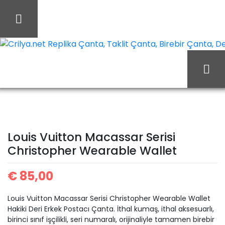
İçeriği
Geç
Crilya.net Replika Çanta, Taklit Çanta, Birebir Çanta, Des
Ana Sayfa
Louis Vuitton
Louis Vuitton Cüzdan
Louis Vuitton Macassar
Louis Vuitton Macassar Serisi
Christopher Wearable Wallet
Serisi Christopher
€
85,00
Louis Vuitton Macassar Serisi Christopher Wearable Wallet
Wearable Wallet
Hakiki Deri Erkek Postacı Çanta. İthal kumaş, ithal aksesuarlı,
birinci sınıf işçilikli, seri numaralı, orijinaliyle tamamen birebir