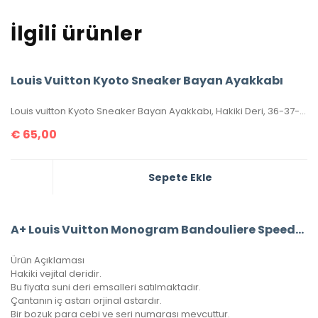
İlgili ürünler
Louis Vuitton Kyoto Sneaker Bayan Ayakkabı
Louis vuitton Kyoto Sneaker Bayan Ayakkabı, Hakiki Deri, 36-37-38-39-40 Numaraları Mevcuttur.
€
65,00
Sepete Ekle
A+ Louis Vuitton Monogram Bandouliere Speedy 30’Luk Vejital Deri (LV33)
Ürün Açıklaması
Hakiki vejital deridir.
Bu fiyata suni deri emsalleri satılmaktadır.
Çantanın iç astarı orjinal astardır.
Bir bozuk para cebi ve seri numarası mevcuttur.