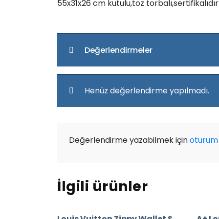
55x31x26 cm kutulu,toz torbalı,sertifikalıdır
Değerlendirmeler
Henüz değerlendirme yapılmadı.
Değerlendirme yazabilmek için
oturum 
İlgili ürünler
Louis Vuitton Zippy Wallet Summer Trunk İthal Cüzdan