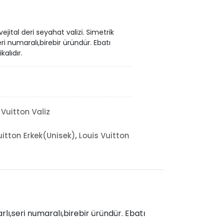
ejital deri seyahat valizi. Simetrik
ri numaralı,birebir üründür. Ebatı
kalıdır.
 Vuitton Valiz
,
uitton Erkek(Unisek)
Louis Vuitton
rlı,seri numaralı,birebir üründür. Ebatı