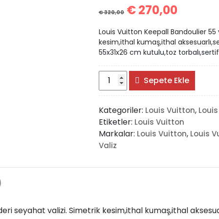
€
270,00
€
320,00
Louis Vuitton Keepall Bandoulier 55 v
kesim,ithal kumaş,ithal aksesuarlı,se
55x31x26 cm kutulu,toz torbalı,sertifi
Louis
Sepete Ekle
Vuitton
Keepall
Kategoriler:
,
Louis Vuitton
Louis
Bandoulier
Etiketler:
Louis Vuitton
55
Markalar:
,
Louis Vuitton
Louis V
Vejital
Valiz
Deri
adet
)
deri seyahat valizi. Simetrik kesim,ithal kumaş,ithal aksesua