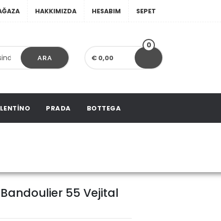
AĞAZA
HAKKIMIZDA
HESABIM
SEPET
0
€ 0,00
ARA
LENTINO
PRADA
BOTTEGA
andoulier 55 Vejital
 Bandoulier 55 Vejital