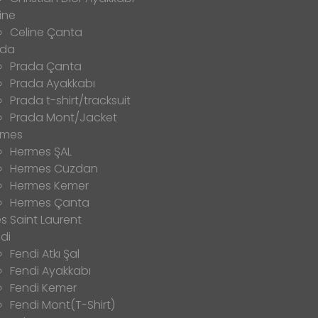
ine
Celine Çanta
ada
Prada Çanta
Prada Ayakkabı
Prada t-shirt/tracksuit
Prada Mont/Jacket
rmes
Hermes ŞAL
Hermes Cüzdan
Hermes Kemer
Hermes Çanta
s Saint Laurent
di
Fendi Atkı Şal
Fendi Ayakkabı
Fendi Kemer
Fendi Mont(T-Shirt)