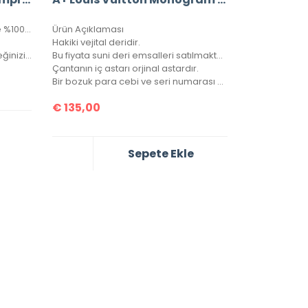
Louis Vuitton Metis GM Empreinte %100 hakiki deri, seri numaralı, kutulu, toz torbalo, sertifikalı.
Ürün Açıklaması
Hakiki vejital deridir.
Not: Siparişlerinizde renk seçeneğinizi lütfen belirtiniz.
Bu fiyata suni deri emsalleri satılmaktadır.
Çantanın iç astarı orjinal astardır.
Bir bozuk para cebi ve seri numarası mevcuttur.
€
135,00
Sepete Ekle