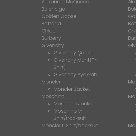
Alexander McQueen
Al
Balenciga
Bal
Golden Goose
Go
Bottega
Bo
Chloe
Ch
Burberry
Bur
Givenchy
Gi
Givenchy Çanta
Givenchy Mont(T-
Shirt)
Givenchy Ayakkabı
Moncler
Mo
Moncler Jacket
Moschino
Mo
Moschino Jacket
Moschino t-
Shirt/tracksuit
Moncler t-Shirt/tracksuit
Mon