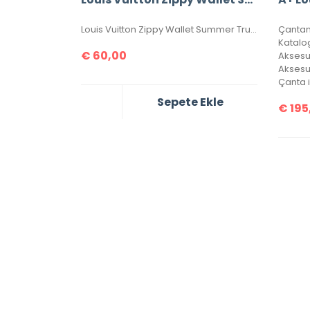
Louis Vuitton Zippy Wallet Summer Trunk ithal cüzdan, seri numaralı, kutulu, toz torbalı, sertifikalı, ebatı 20x11cm.
Çantam
Katalo
€
60,00
Aksesu
Sepete Ekle
€
195