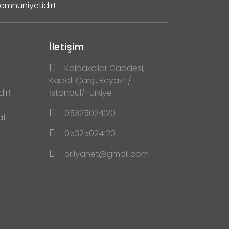
Memnuniyetidir!
İletişim
Kalpakçılar Caddesi,
Kapalı Çarşı, Beyazıt/
ir!
İstanbul/Türkiye
05325024120
at
05325024120
crilyanet@gmail.com