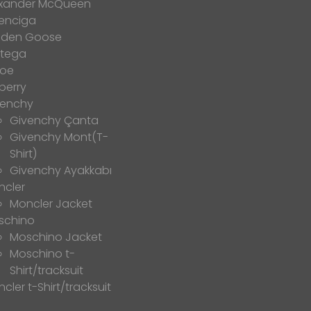
exander McQueen
enciga
lden Goose
ttega
loe
berry
venchy
Givenchy Çanta
Givenchy Mont(T-
Shirt)
Givenchy Ayakkabı
ncler
Moncler Jacket
schino
Moschino Jacket
Moschino t-
Shirt/tracksuit
cler t-Shirt/tracksuit