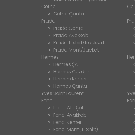
Celine
Cel
Celine Çanta
Prada
Pr
Prada Çanta
Prada Ayakkabı
Prada t-shirt/tracksuit
Prada Mont/Jacket
Hermes
He
Hermes ŞAL
Hermes Cüzdan
Hermes Kemer
Hermes Çanta
Yves Saint Laurent
Yve
Fendi
Fen
Fendi Atkı Şal
Fendi Ayakkabı
Fendi Kemer
Fendi Mont(T-Shirt)