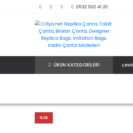
İçeriği
0532 502 41 20
Geç
Crilya.net Replika Çanta, Taklit Çanta, Bir
Replika Çanta, Birebir Çanta, Taklit Çan
Çanta, Designer Replica Bags, İmitation B
Replica Bags, İmitation Bags
ÜRÜN KATEGORILERI
LOUI
Kadın Çanta Modelleri
Ana Sayfa
Louis Vuitton
Louis Vuitto
%16