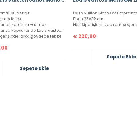
ız %100 deridir.
g modelidir.
Ebatı 35×32 cm
arları kararma yapmaz.
Aksesuar ve kapsüller de Louis Vuitton yazısı mevcuttur.
€
220,00
Çanta içerisinde, arka gövdede tek bir göz bulunmaktadır.
,00
Sepete Ekle
Sepete Ekle