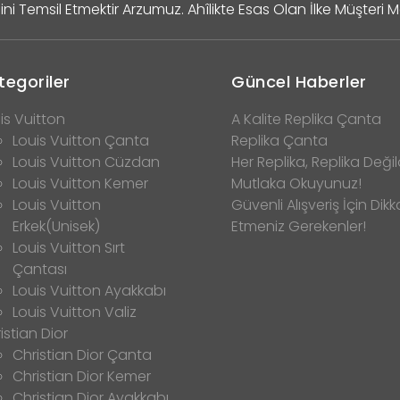
ini Temsil Etmektir Arzumuz. Ahîlikte Esas Olan İlke Müşteri 
tegoriler
Güncel Haberler
is Vuitton
A Kalite Replika Çanta
Louis Vuitton Çanta
Replika Çanta
Louis Vuitton Cüzdan
Her Replika, Replika Değild
Louis Vuitton Kemer
Mutlaka Okuyunuz!
Louis Vuitton
Güvenli Alışveriş İçin Dikk
Erkek(Unisek)
Etmeniz Gerekenler!
Louis Vuitton Sırt
Çantası
Louis Vuitton Ayakkabı
Louis Vuitton Valiz
istian Dior
Christian Dior Çanta
Christian Dior Kemer
Christian Dior Ayakkabı