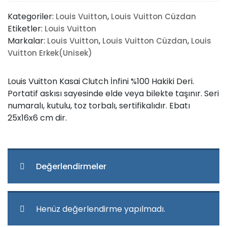
Kasai
Kategoriler:
,
Louis Vuitton
Louis Vuitton Cüzdan
Clutch
Etiketler:
Louis Vuitton
İnfini
Markalar:
,
,
Louis Vuitton
Louis Vuitton Cüzdan
Louis
adet
Vuitton Erkek(Unisek)
Louis Vuitton Kasai Clutch İnfini %100 Hakiki Deri.
Portatif askısı sayesinde elde veya bilekte taşınır. Seri
numaralı, kutulu, toz torbalı, sertifikalıdır. Ebatı
25x16x6 cm dir.
Değerlendirmeler
Henüz değerlendirme yapılmadı.