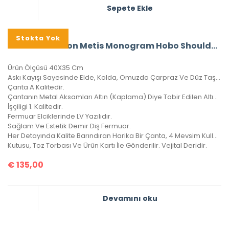
Sepete Ekle
Stokta Yok
A+ Louis Vuitton Metis Monogram Hobo Shoulder Bag CRL327
Ürün Ölçüsü 40X35 Cm
Askı Kayışı Sayesinde Elde, Kolda, Omuzda Çarpraz Ve Düz Taşınabilir.
Çanta A Kalitedir.
Çantanın Metal Aksamları Altın (Kaplama) Diye Tabir Edilen Altın Banyodur, Yıllarca Kararma Yapmaz.
İşçiligi 1. Kalitedir.
Fermuar Elciklerinde LV Yazılıdır.
Sağlam Ve Estetik Demir Diş Fermuar.
Her Detayında Kalite Barındıran Harika Bir Çanta, 4 Mevsim Kullanılabilir.
Kutusu, Toz Torbası Ve Ürün Kartı İle Gönderilir. Vejital Deridir.
€
135,00
Devamını oku