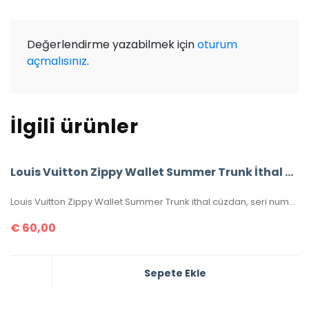
Değerlendirme yazabilmek için
oturum
açmalısınız
.
İlgili ürünler
Louis Vuitton Zippy Wallet Summer Trunk İthal Cüzdan
Louis Vuitton Zippy Wallet Summer Trunk ithal cüzdan, seri numaralı, kutulu, toz torbalı, sertifikalı, ebatı 20x11cm.
€
60,00
Sepete Ekle