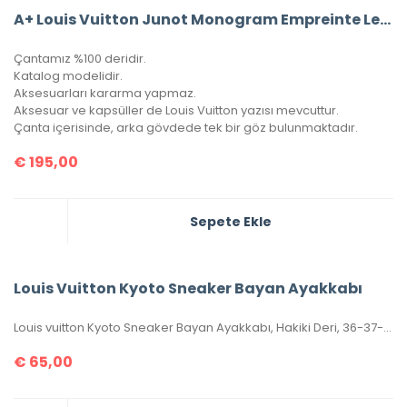
A+ Louis Vuitton Junot Monogram Empreinte Leather
Çantamız %100 deridir.
Katalog modelidir.
Aksesuarları kararma yapmaz.
Aksesuar ve kapsüller de Louis Vuitton yazısı mevcuttur.
Çanta içerisinde, arka gövdede tek bir göz bulunmaktadır.
€
195,00
Sepete Ekle
Louis Vuitton Kyoto Sneaker Bayan Ayakkabı
Louis vuitton Kyoto Sneaker Bayan Ayakkabı, Hakiki Deri, 36-37-38-39-40 Numaraları Mevcuttur.
€
65,00