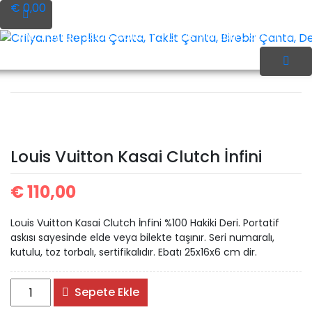
İçeriği
€ 0,00
Geç
Ana Sayfa
Louis Vuitton
Louis Vuitton Cüzdan
Crilya.net Replika Çanta, Taklit Çanta, Birebir Çanta, Des
Louis Vuitton Kasai
A
D
Louis Vuitton Kasai Clutch İnfini
Clutch İnfini
(
€
110,00
Louis Vuitton Kasai Clutch İnfini %100 Hakiki Deri. Portatif
askısı sayesinde elde veya bilekte taşınır. Seri numaralı,
kutulu, toz torbalı, sertifikalıdır. Ebatı 25x16x6 cm dir.
Louis
Sepete Ekle
Vuitton