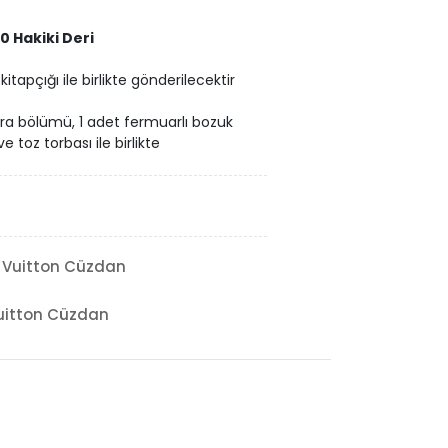
0 Hakiki Deri
itapçığı ile birlikte gönderilecektir
para bölümü, 1 adet fermuarlı bozuk
e toz torbası ile birlikte
 Vuitton Cüzdan
uitton Cüzdan