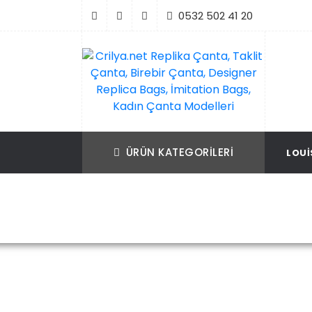
İçeriği
0532 502 41 20
Geç
Crilya.net Replika Çanta, Taklit Çanta, Bir
Replika Çanta, Birebir Çanta, Taklit Çan
Çanta, Designer Replica Bags, İmitation B
Replica Bags, İmitation Bags
ÜRÜN KATEGORILERI
LOUI
Kadın Çanta Modelleri
Ana Sayfa
Louis Vuitton
Louis Vuit