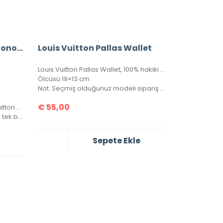
A+ Louis Vuitton Junot Monogram Empreinte Leather
Louis Vuitton Pallas Wallet
Louis Vuitton Pallas Wallet, 100% hakiki deri, Piton deri kapaklı bayan cüzdan. Portatif zinciri sayesinde gece çantası clutch olarak veya cüzdan olarak kullanılabilir. Seri numaralı, kutulu, toz torbalı, sertifikalı.
Ölcüsü 19×13 cm
Not: Seçmiş olduğunuz modeli sipariş notunuzda belirtmeyi unutmayınız!
€
55,00
Aksesuar ve kapsüller de Lois Vuitton yazısı mevcuttur.
Çanta içerisinde, arka gövde de tek bir göz bulunmaktadır.
Sepete Ekle