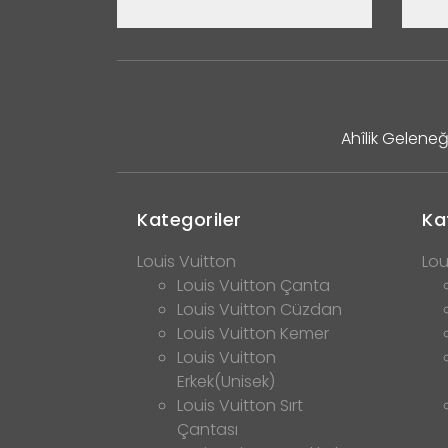
Ahîlik Geleneğ
Kategoriler
Ka
Louis Vuitton
Lou
Louis Vuitton Çanta
Louis Vuitton Cüzdan
Louis Vuitton Kemer
Louis Vuitton
Erkek(Unisek)
Louis Vuitton Sırt
Çantası