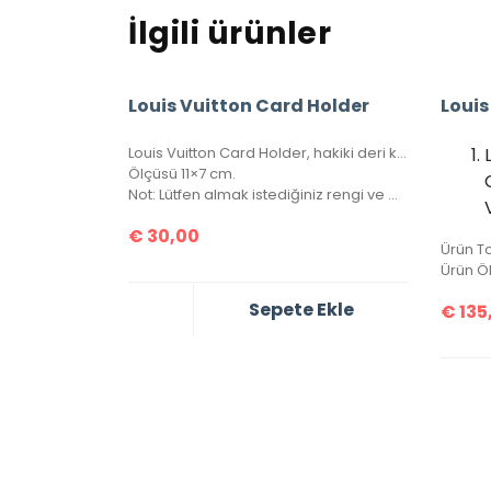
İlgili ürünler
Louis Vuitton Card Holder
Louis Vuitton Card Holder, hakiki deri kartlık. Kutulu, toz torbalı, sertifikalı.
Ölçüsü 11×7 cm.
Not: Lütfen almak istediğiniz rengi ve modeli sipariş notu kısmında belirtiniz.
€
30,00
Ürün Ö
Sepete Ekle
€
135