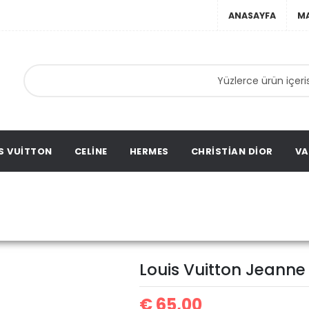
ANASAYFA
M
ebir
ta,
ags,
S VUITTON
CELINE
HERMES
CHRISTIAN DIOR
VA
Louis Vuitton Jeanne
ton Cüzdan
Louis Vuitton Jeanne 
Deri
€
65,00