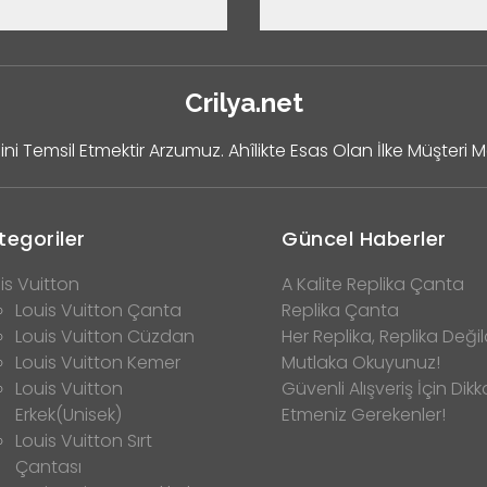
Crilya.net
ini Temsil Etmektir Arzumuz. Ahîlikte Esas Olan İlke Müşteri 
tegoriler
Güncel Haberler
is Vuitton
A Kalite Replika Çanta
Louis Vuitton Çanta
Replika Çanta
Louis Vuitton Cüzdan
Her Replika, Replika Değild
Louis Vuitton Kemer
Mutlaka Okuyunuz!
Louis Vuitton
Güvenli Alışveriş İçin Dikk
Erkek(Unisek)
Etmeniz Gerekenler!
Louis Vuitton Sırt
Çantası