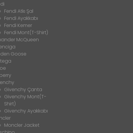
di
Fendi Atkı Şal
Fendi Ayakkabı
Fendi Kemer
Fendi Mont(T-Shirt)
exander McQueen
enciga
lden Goose
ttega
loe
berry
venchy
Givenchy Çanta
Givenchy Mont(T-
Shirt)
Givenchy Ayakkabı
ncler
Moncler Jacket
schino