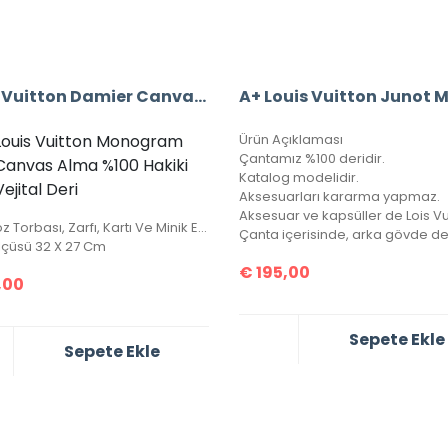
Louis Vuitton Damier Canvas Alma %100 Hakiki Vejital Deri (CRL 674)
Louis Vuitton Monogram
Ürün Açıklaması
Çantamız %100 deridir.
Canvas Alma %100 Hakiki
Katalog modelidir.
Vejital Deri
Aksesuarları kararma yapmaz.
Ürün Toz Torbası, Zarfı, Kartı Ve Minik El Kitapçığı İle Birlikte Gönderilecektir.
lçüsü 32 X 27 Cm
€
195,00
,00
Sepete Ekle
Sepete Ekle