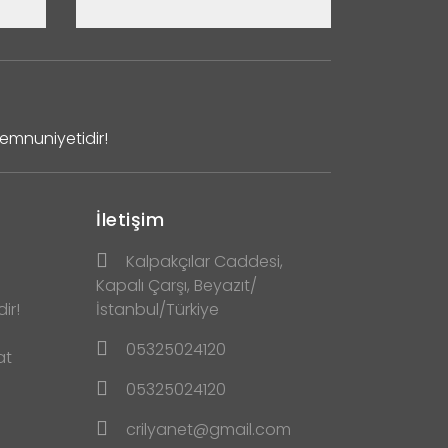
Memnuniyetidir!
İletişim
Kalpakçılar Caddesi,
Kapalı Çarşı, Beyazıt/
ir!
İstanbul/Türkiye
05325024120
at
05325024120
crilyanet@gmail.com