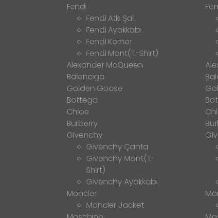
Fendi
Fen
Fendi Atkı Şal
Fendi Ayakkabı
Fendi Kemer
Fendi Mont(T-Shirt)
Alexander McQueen
Al
Balenciga
Bal
Golden Goose
Go
Bottega
Bo
Chloe
Ch
Burberry
Bur
Givenchy
Gi
Givenchy Çanta
Givenchy Mont(T-
Shirt)
Givenchy Ayakkabı
Moncler
Mo
Moncler Jacket
Moschino
Mo