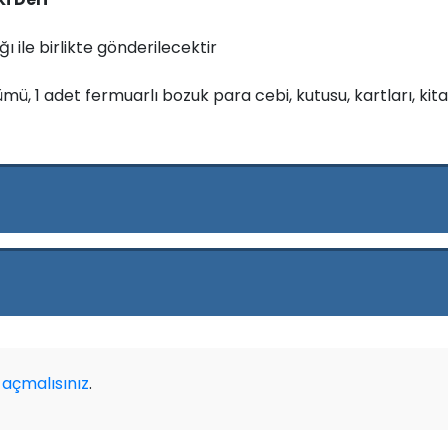
ı ile birlikte gönderilecektir
mü, 1 adet fermuarlı bozuk para cebi, kutusu, kartları, kitap
açmalısınız
.