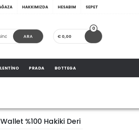
AĞAZA
HAKKIMIZDA
HESABIM
SEPET
0
€ 0,00
ARA
LENTINO
PRADA
BOTTEGA
 Wallet %100 Hakiki
Wallet %100 Hakiki Deri