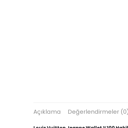
Açıklama
Değerlendirmeler (0
Louis Vuitton Jeanne Wallet %100 Hakik