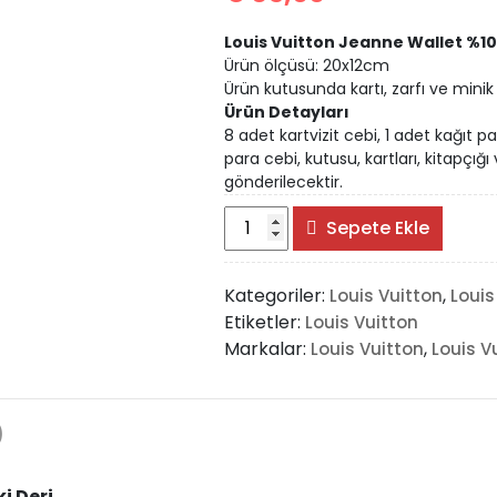
Louis Vuitton Jeanne Wallet %10
Ürün ölçüsü: 20x12cm
Ürün kutusunda kartı, zarfı ve minik k
Ürün Detayları
8 adet kartvizit cebi, 1 adet kağıt 
para cebi, kutusu, kartları, kitapçığı v
gönderilecektir.
Louis
Sepete Ekle
Vuitton
Jeanne
Kategoriler:
,
Louis Vuitton
Louis
Wallet
Etiketler:
Louis Vuitton
%100
Markalar:
,
Louis Vuitton
Louis V
Hakiki
Deri
adet
)
i Deri