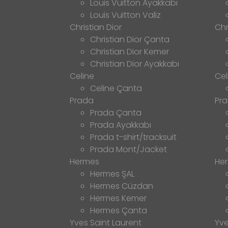
Louis Vuitton Ayakkabı
Louis Vuitton Valiz
Christian Dior
Chr
Christian Dior Çanta
Christian Dior Kemer
Christian Dior Ayakkabı
Celine
Cel
Celine Çanta
Prada
Pr
Prada Çanta
Prada Ayakkabı
Prada t-shirt/tracksuit
Prada Mont/Jacket
Hermes
He
Hermes ŞAL
Hermes Cüzdan
Hermes Kemer
Hermes Çanta
Yves Saint Laurent
Yve