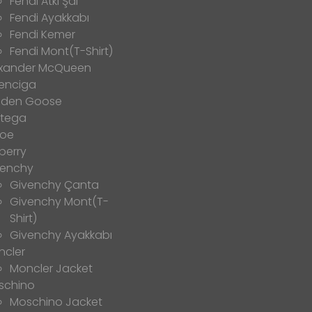
Fendi Atkı Şal
Fendi Ayakkabı
Fendi Kemer
Fendi Mont(T-Shirt)
exander McQueen
enciga
lden Goose
ttega
loe
berry
venchy
Givenchy Çanta
Givenchy Mont(T-
Shirt)
Givenchy Ayakkabı
ncler
Moncler Jacket
schino
Moschino Jacket