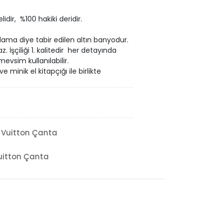
dir, %100 hakiki deridir.
ama diye tabir edilen altın banyodur.
İşçiliği 1. kalitedir her detayında
mevsim kullanılabilir.
ve minik el kitapçığı ile birlikte
 Vuitton Çanta
uitton Çanta