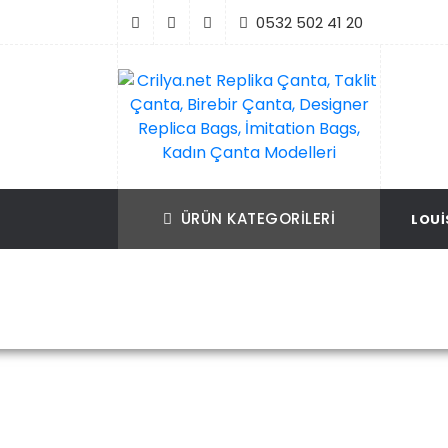
İçeriği
0532 502 41 20
Geç
Crilya.net Replika Çanta, Taklit Çanta, Bir
Replika Çanta, Birebir Çanta, Taklit Çan
Çanta, Designer Replica Bags, İmitation B
Replica Bags, İmitation Bags
ÜRÜN KATEGORILERI
LOUI
Kadın Çanta Modelleri
Ana Sayfa
Louis Vuit