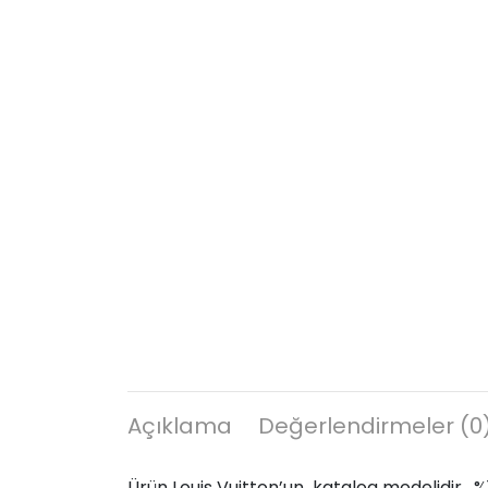
Açıklama
Değerlendirmeler (0
Ürün Louis Vuitton’un katalog modelidir, %1