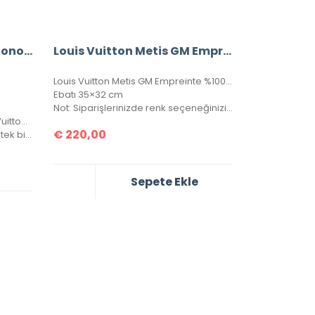
A+ Louis Vuitton Junot Monogram Empreinte Leather (Mavi)
Louis Vuitton Metis GM Empreinte %100 Hakiki Deri
Louis Vuitton Metis GM Empreinte %100 hakiki deri, seri numaralı, kutulu, toz torbalo, sertifikalı.
Ebatı 35×32 cm
Not: Siparişlerinizde renk seçeneğinizi lütfen belirtiniz.
Aksesuar ve kapsüller de Louis Vuitton yazısı mevcuttur.
€
220,00
Çanta içerisinde, arka gövdede tek bir göz bulunmaktadır.
Sepete Ekle