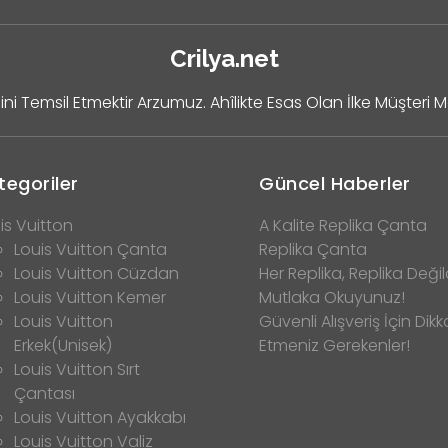
Crilya.net
ini Temsil Etmektir Arzumuz. Ahîlikte Esas Olan İlke Müşteri 
tegoriler
Güncel Haberler
is Vuitton
A Kalite Replika Çanta
Louis Vuitton Çanta
Replika Çanta
Louis Vuitton Cüzdan
Her Replika, Replika Değild
Louis Vuitton Kemer
Mutlaka Okuyunuz!
Louis Vuitton
Güvenli Alışveriş İçin Dikk
Erkek(Unisek)
Etmeniz Gerekenler!
Louis Vuitton Sırt
Çantası
Louis Vuitton Ayakkabı
Louis Vuitton Valiz