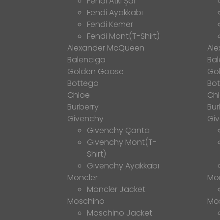
Fendi Atkı Şal
Fendi Ayakkabı
Fendi Kemer
Fendi Mont(T-Shirt)
Alexander McQueen
Al
Balenciga
Bal
Golden Goose
Go
Bottega
Bo
Chloe
Ch
Burberry
Bur
Givenchy
Gi
Givenchy Çanta
Givenchy Mont(T-
Shirt)
Givenchy Ayakkabı
Moncler
Mo
Moncler Jacket
Moschino
Mo
Moschino Jacket