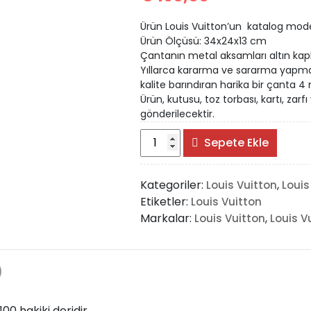
Ürün Louis Vuitton’un katalog modeli
Ürün Ölçüsü: 34x24x13 cm
Çantanın metal aksamları altın kapl
Yıllarca kararma ve sararma yapmaz. 
kalite barındıran harika bir çanta 4 
Ürün, kutusu, toz torbası, kartı, zarfı 
gönderilecektir.
Louis
Sepete Ekle
Vuitton
Flower
Kategoriler:
,
Louis Vuitton
Louis
Tote
Etiketler:
Louis Vuitton
adet
Markalar:
,
Louis Vuitton
Louis V
)
00 hakiki deridir.