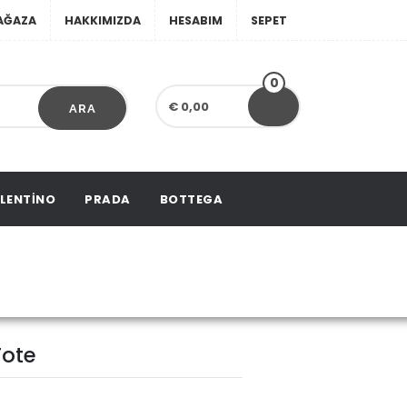
AĞAZA
HAKKIMIZDA
HESABIM
SEPET
0
€ 0,00
ARA
LENTINO
PRADA
BOTTEGA
Flower Tote
Tote