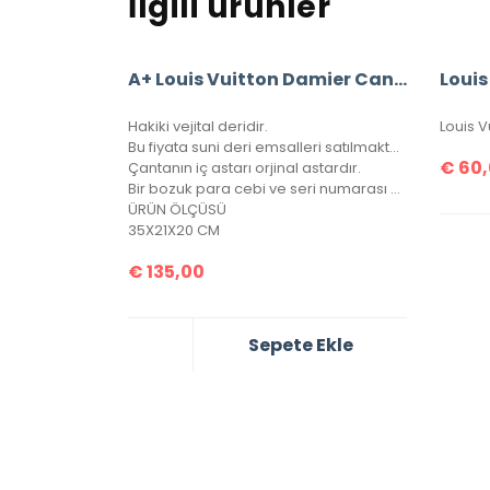
İlgili ürünler
A+ Louis Vuitton Damier Canvas Bandouliere Speedy 35’Lik Vejital Deri
Hakiki vejital deridir.
Bu fiyata suni deri emsalleri satılmaktadır.
€
60,
Çantanın iç astarı orjinal astardır.
Bir bozuk para cebi ve seri numarası mevcuttur.
ÜRÜN ÖLÇÜSÜ
35X21X20 CM
€
135,00
Sepete Ekle