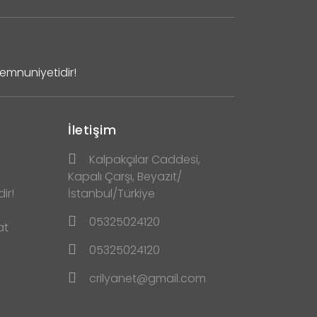
Memnuniyetidir!
İletişim
Kalpakçılar Caddesi,
Kapalı Çarşı, Beyazıt/
ir!
İstanbul/Türkiye
05325024120
at
05325024120
crilyanet@gmail.com