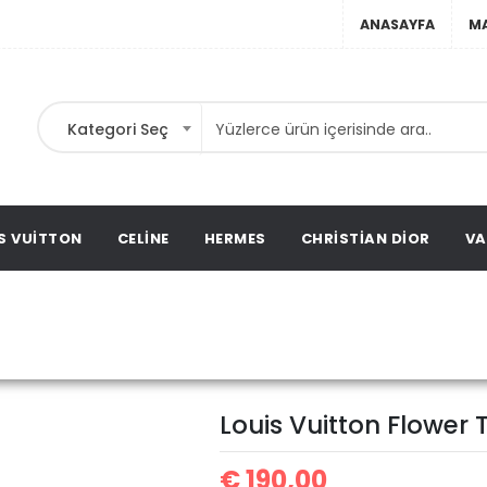
ANASAYFA
M
Kategori Seç
ebir
ta,
ags,
S VUITTON
CELINE
HERMES
CHRISTIAN DIOR
VA
Louis Vuitton 
ton
Louis Vuitton Çanta
Louis Vuitton Flower 
€
190,00