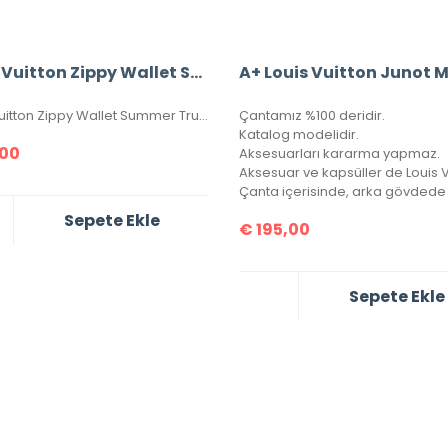
Louis Vuitton Zippy Wallet Summer Trunk İthal Cüzdan
Louis Vuitton Zippy Wallet Summer Trunk ithal cüzdan, seri numaralı, kutulu, toz torbalı, sertifikalı, ebatı 20x11cm.
Çantamız %100 deridir.
Katalog modelidir.
00
Aksesuarları kararma yapmaz.
Sepete Ekle
€
195,00
Sepete Ekle