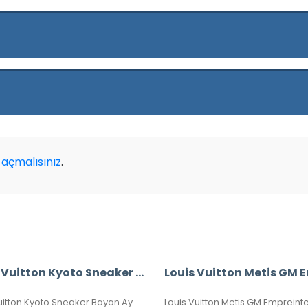
açmalısınız
.
Louis Vuitton Kyoto Sneaker Bayan Ayakkabı
Louis vuitton Kyoto Sneaker Bayan Ayakkabı, Hakiki Deri, 36-37-38-39-40 Numaraları Mevcuttur.