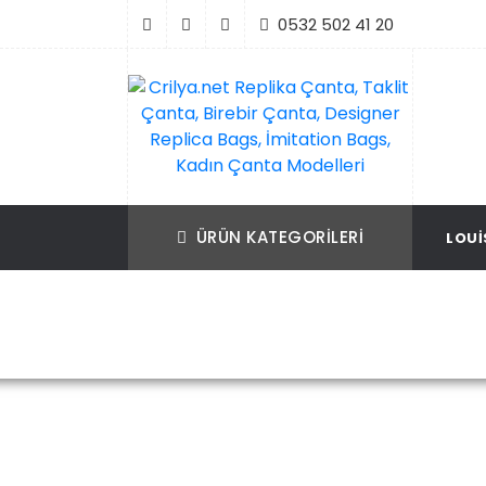
İçeriği
0532 502 41 20
Geç
Crilya.net Replika Çanta, Taklit Çanta, Bir
Replika Çanta, Birebir Çanta, Taklit Çan
Çanta, Designer Replica Bags, İmitation B
Replica Bags, İmitation Bags
ÜRÜN KATEGORILERI
LOUI
Kadın Çanta Modelleri
Ana Sayfa
Louis Vuitton
Louis Vu