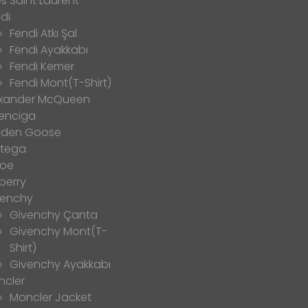
s Saint Laurent
di
Fendi Atkı Şal
Fendi Ayakkabı
Fendi Kemer
Fendi Mont(T-Shirt)
exander McQueen
enciga
lden Goose
ttega
loe
berry
venchy
Givenchy Çanta
Givenchy Mont(T-
Shirt)
Givenchy Ayakkabı
ncler
Moncler Jacket