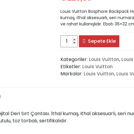
Louis Vuitton Bosphore Backpack Hakik
kumaş, ithal aksesuarlı, seri numaral
ve rahat kullanışlıdır. Ebatı 36×32 cm d
#Louis
Sepete Ekle
Vuitton
Bosphore
Kategoriler:
,
Louis Vuitton
Louis
Backpack
Etiketler:
Louis Vuitton
adet
Markalar:
,
Louis Vuitton
Louis V
)
al Deri Sırt Çantası. İthal kumaş, ithal aksesuarlı, seri nu
ulu, toz torbalı, sertifikalıdır.