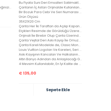
Bu Fiyata Suni Deri Emsalleri Satılmaktadır.
Not: Siparişlerinizde renk seçeneğinizi lütfen belirtiniz.
Çantanın İç Astarı Orijinalde Kullanılan Astardır.
Bir Bozuk Para Cebi Ve Seri Numarası Mevcuttur.
Ürün Ölçüsü
35X21X20 Cm
Çanta Her İki Taraftan da Açılıp Kapanabilir.
Elçikleri Resimde de Görüldüğü Üzere Kilitlenebilir.
Orijinali İle Birebir Olup Çanta Üzerindeki Desen Sayısı Orjinalinde ki İle Aynıdır.
Çanta Vejital Deri Askı Kayışı İle Omuzda, Çarpraz Ve Düz Taşınabilir.
Çanta Kareli Modelde de, Clasic Monogramlı Modelde de, Orjinalinde ki Kare Sayısı İle Çantamızdaki Kare Sayıları Eşittir.
Louis Vuitton Logoları Ve Kareleri, Seri Numarası, Bozuk Para Cebi İle Birebir Aynıdır.
Askı Kayışının Kancaları Ve Halkalarında Louis Vuitton Yazıları Mevcuttur Ve Metal Aksamları Altın Banyodur.
Altın Banyo Adından da Anlaşılacağı Gibi, Kaplamanın En Kaliteli Olanıdır. Ömürlüktür, Yıllarca Kararmaz, Sararmaz.
4 Mevsim Kullanılabilir, En İyi Kalite de Bir Çantadır.
€
135,00
Sepete Ekle