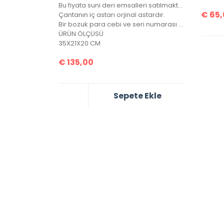
Bu fiyata suni deri emsalleri satılmaktadır.
€
65,
Çantanın iç astarı orjinal astardır.
Bir bozuk para cebi ve seri numarası mevcuttur.
ÜRÜN ÖLÇÜSÜ
35X21X20 CM
€
135,00
Sepete Ekle