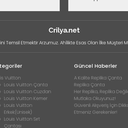
Crilya.net
ini Temsil Etmektir Arzumuz. Ahîlikte Esas Olan İlke Müşteri 
tegoriler
Güncel Haberler
is Vuitton
A Kalite Replika Çanta
Louis Vuitton Çanta
Replika Çanta
Louis Vuitton Cüzdan
Her Replika, Replika Değild
Louis Vuitton Kemer
Mutlaka Okuyunuz!
Louis Vuitton
Güvenli Alışveriş İçin Dikk
Erkek(Unisek)
Etmeniz Gerekenler!
Louis Vuitton Sırt
Çantası