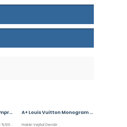
Louis Vuitton Metis GM Empreinte %100 Hakiki Deri
A+ Louis Vuitton Monogram Bandouliere Speedy 35’Lik Vejital Deri CRL242
Louis Vuitton Metis GM Empreinte %100 hakiki deri, seri numaralı, kutulu, toz torbalo, sertifikalı.
Hakiki Vejital Deridir.