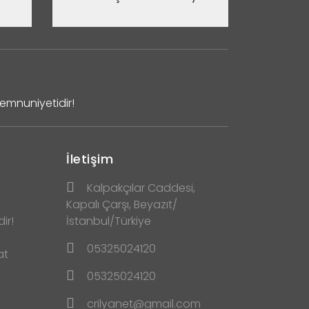
Memnuniyetidir!
İletişim
Kalpakçılar Caddesi,
Kapalı Çarşı, Beyazıt/
ir!
İstanbul/Türkiye
05325024120
at
05325024120
crilyanet@gmail.com