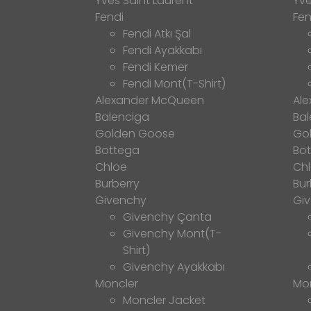
Yves Saint Laurent
Yve
Fendi
Fen
Fendi Atkı Şal
Fendi Ayakkabı
Fendi Kemer
Fendi Mont(T-Shirt)
Alexander McQueen
Al
Balenciga
Bal
Golden Goose
Go
Bottega
Bo
Chloe
Ch
Burberry
Bur
Givenchy
Gi
Givenchy Çanta
Givenchy Mont(T-
Shirt)
Givenchy Ayakkabı
Moncler
Mo
Moncler Jacket