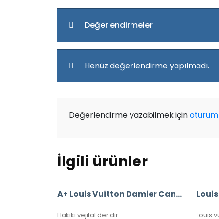
Değerlendirmeler
Henüz değerlendirme yapılmadı.
Değerlendirme yazabilmek için
oturum 
İlgili ürünler
A+ Louis Vuitton Damier Canvas Bandouliere Speedy 35’Lik Vejital Deri
Hakiki vejital deridir.