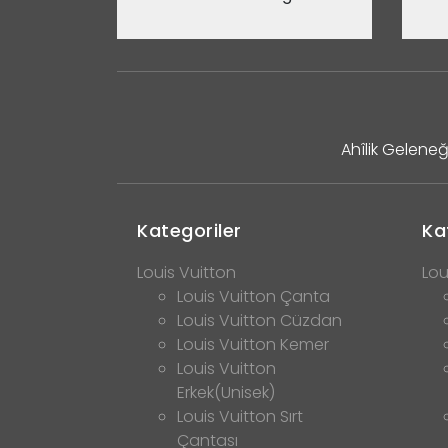
Ahîlik Geleneğ
Kategoriler
Ka
Louis Vuitton
Lou
Louis Vuitton Çanta
Louis Vuitton Cüzdan
Louis Vuitton Kemer
Louis Vuitton
Erkek(Unisek)
Louis Vuitton Sırt
Çantası