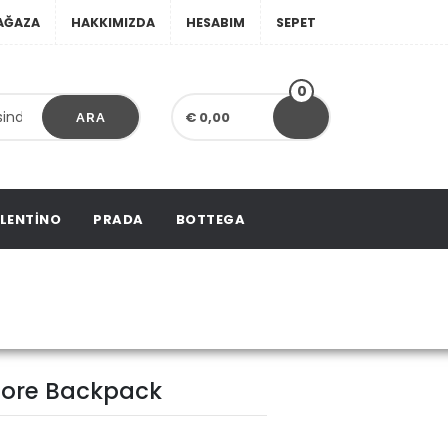
AĞAZA
HAKKIMIZDA
HESABIM
SEPET
0
€ 0,00
ARA
LENTINO
PRADA
BOTTEGA
osphore Backpack
hore Backpack