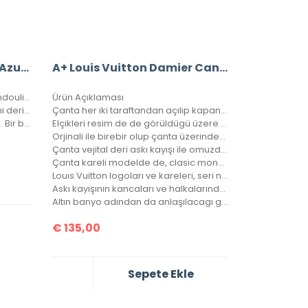
A+ Louis Vuitton Damier Azur Bandouliere Speedy 35’Lik Vejital Deri
A+ Louis Vuitton Damier Canvas Bandouliere Speedy 30’Luk Vejital Deri
A+ Louis Vuitton Damier Azur Bandouliere Speedy 30’luk Vejital Deri
Ürün Açıklaması
Hakiki vejital deridir. Bu fiyata suni deri emsalleri satılmaktadır.
Çanta her iki taraftandan açılıp kapanabilir.
Çantanın iç astarı orjinal astardır. Bir bozuk para cebi ve seri numarası mevcuttur.
Elçikleri resim de de görüldügü üzere kilitlenebilir.
Orjinali ile birebir olup çanta üzerindeki desen sayısı orjinalinde ki ile aynıdır.
Çanta vejital deri askı kayışı ile omuzda, çarpraz ve düz taşınabilir.
Çanta kareli modelde de, clasic monogramlı modelde de, orjinalinde ki kare sayısı ile çantamızdaki kare sayıları eşittir.
Louıs Vuitton logoları ve kareleri, seri numarası, bozuk para cebi ile birebir aynıdır.
Askı kayışının kancaları ve halkalarında louis vuitton yazıları mevcuttur ve metal aksamları altın banyodur.
Altın banyo adından da anlaşılacagı gibi, kaplamanın en kaliteli olanıdır. Ömürlüktür, kararma yapmaz.
€
135,00
Sepete Ekle