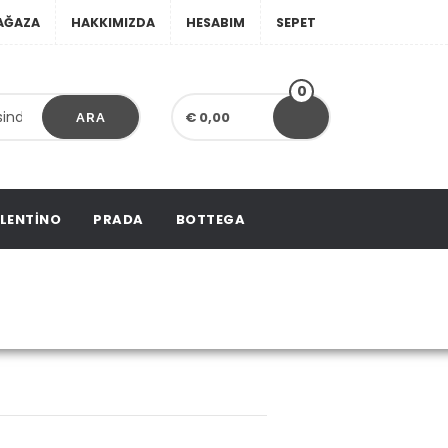
AĞAZA
HAKKIMIZDA
HESABIM
SEPET
0
€ 0,00
ARA
LENTINO
PRADA
BOTTEGA
ton Adele