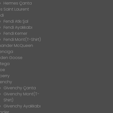
Hermes Çanta
s Saint Laurent
di
Fendi Atkı Şal
Fendi Ayakkabı
Fendi Kemer
Fendi Mont(T-Shirt)
exander McQueen
enciga
lden Goose
ttega
loe
berry
venchy
Givenchy Çanta
Givenchy Mont(T-
Shirt)
Givenchy Ayakkabı
ncler