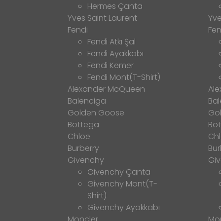
Hermes Çanta
Yves Saint Laurent
Yve
Fendi
Fen
Fendi Atkı Şal
Fendi Ayakkabı
Fendi Kemer
Fendi Mont(T-Shirt)
Alexander McQueen
Al
Balenciga
Bal
Golden Goose
Go
Bottega
Bo
Chloe
Ch
Burberry
Bur
Givenchy
Gi
Givenchy Çanta
Givenchy Mont(T-
Shirt)
Givenchy Ayakkabı
Moncler
Mo