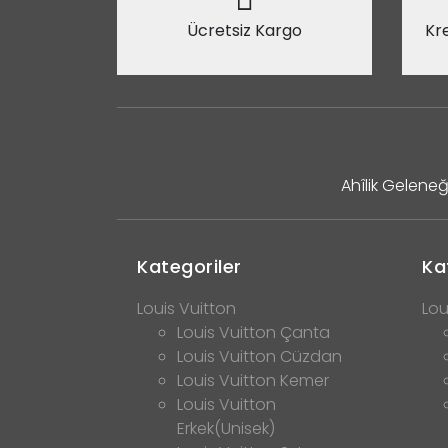
Ücretsiz Kargo
Kre
Ahîlik Geleneğ
Kategoriler
Ka
Louis Vuitton
Lou
Louis Vuitton Çanta
Louis Vuitton Cüzdan
Louis Vuitton Kemer
Louis Vuitton
Erkek(Unisek)