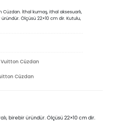
n Cüzdan. İthal kumaş, ithal aksesuarlı,
ir üründür. Ölçüsü 22×10 cm dir. Kutulu,
 Vuitton Cüzdan
uitton Cüzdan
lı, birebir üründür. Ölçüsü 22×10 cm dir.