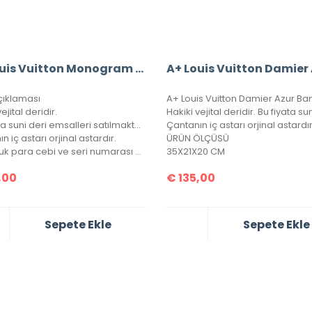
A+ Louis Vuitton Monogram Bandouliere Speedy 30’Luk Vejital Deri (LV33)
çıklaması
ejital deridir.
Bu fiyata suni deri emsalleri satılmaktadır.
n iç astarı orjinal astardır.
ÜRÜN ÖLÇÜSÜ
Bir bozuk para cebi ve seri numarası mevcuttur.
35X21X20 CM
,00
€
135,00
Sepete Ekle
Sepete Ekle