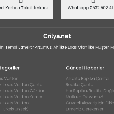
di Kartına Taksit İmkanı
Whatsapp 0532 502 41
Crilya.net
ini Temsil Etmektir Arzumuz. Ahîlikte Esas Olan İlke Müşteri 
tegoriler
Güncel Haberler
is Vuitton
A Kalite Replika Çanta
Louis Vuitton Çanta
Replika Çanta
Louis Vuitton Cüzdan
Her Replika, Replika Değild
Louis Vuitton Kemer
Mutlaka Okuyunuz!
Louis Vuitton
Güvenli Alışveriş İçin Dikk
Erkek(Unisek)
Etmeniz Gerekenler!