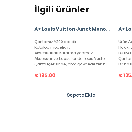
İlgili ürünler
A+ Louis Vuitton Junot Monogram Empreinte Leather (Mavi)
Çantamız %100 deridir.
Ürün A
Katalog modelidir.
Hakiki v
Aksesuarları kararma yapmaz.
Aksesuar ve kapsüller de Louis Vuitton yazısı mevcuttur.
Çantanı
Çanta içerisinde, arka gövdede tek bir göz bulunmaktadır.
€
195,00
€
135
Sepete Ekle