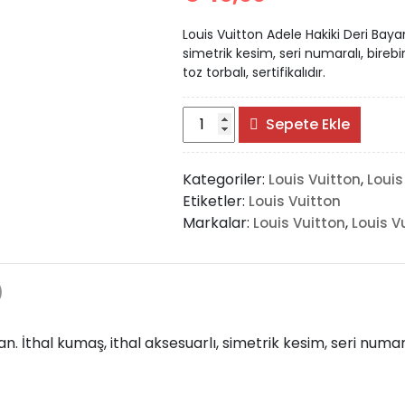
Louis Vuitton Adele Hakiki Deri Baya
simetrik kesim, seri numaralı, bireb
toz torbalı, sertifikalıdır.
Louis
Sepete Ekle
Vuitton
Adele
Kategoriler:
,
Louis Vuitton
Louis
adet
Etiketler:
Louis Vuitton
Markalar:
,
Louis Vuitton
Louis V
)
. İthal kumaş, ithal aksesuarlı, simetrik kesim, seri numara