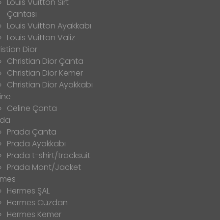
Louis Vuitton Sırt
Çantası
Louis Vuitton Ayakkabı
Louis Vuitton Valiz
istian Dior
Christian Dior Çanta
Christian Dior Kemer
Christian Dior Ayakkabı
ine
Celine Çanta
ada
Prada Çanta
Prada Ayakkabı
Prada t-shirt/tracksuit
Prada Mont/Jacket
rmes
Hermes ŞAL
Hermes Cüzdan
Hermes Kemer