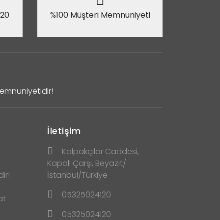
 20
%100 Müşteri Memnuniyeti
Memnuniyetidir!
İletişim
Kalpakçılar Caddesi,
Kapalı Çarşı, Beyazıt/
ir!
İstanbul/Türkiye
05325024120
at
05325024120