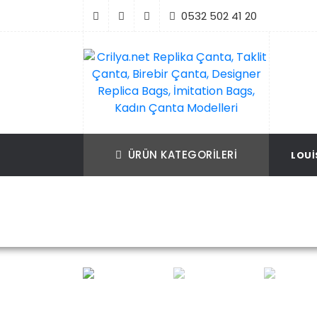
İçeriği
0532 502 41 20
Geç
Crilya.net Replika Çanta, Taklit Çanta, Bir
Replika Çanta, Birebir Çanta, Taklit Çan
Çanta, Designer Replica Bags, İmitation B
Replica Bags, İmitation Bags
ÜRÜN KATEGORILERI
LOUI
Kadın Çanta Modelleri
Ana Sayfa
Loui