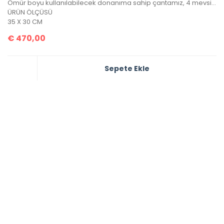
Ömür boyu kullanılabilecek donanıma sahip çantamız, 4 mevsim kullanabileceğiniz A+ kalitededir.
ÜRÜN ÖLÇÜSÜ
35 X 30 CM
€
470,00
Sepete Ekle