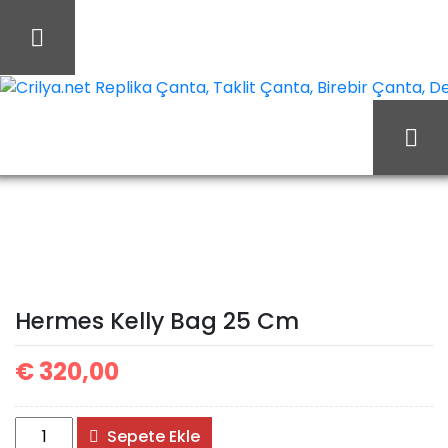
İçeriği
Geç
Crilya.net Replika Çanta, Taklit Çanta, Birebir Çanta, Des
Ana Sayfa
Hermes
Hermes Çanta
Hermes Kelly Bag 25 Cm
Hermes Kelly Bag 25 Cm
€
320,00
Hermes
Sepete Ekle