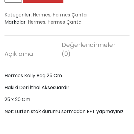
Kelly
Bag
Kategoriler:
,
Hermes
Hermes Çanta
25
Markalar:
,
Hermes
Hermes Çanta
Cm
adet
Değerlendirmeler
Açıklama
(0)
Hermes Kelly Bag 25 Cm
Hakiki Deri İthal Aksesuardır
25 x 20 Cm
Not: Lütfen stok durumu sormadan EFT yapmayınız.