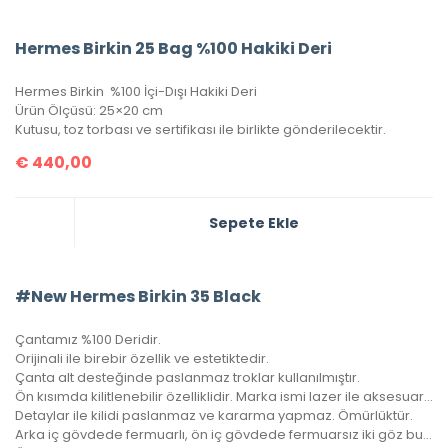
Hermes Birkin 25 Bag %100 Hakiki Deri
Hermes Birkin %100 İçi-Dışı Hakiki Deri
Ürün Ölçüsü: 25×20 cm
Kutusu, toz torbası ve sertifikası ile birlikte gönderilecektir.
€
440,00
Sepete Ekle
#New Hermes Birkin 35 Black
Çantamız %100 Deridir.
Orijinali ile birebir özellik ve estetiktedir.
Çanta alt desteğinde paslanmaz troklar kullanılmıştır.
Ön kısımda kilitlenebilir özelliklidir. Marka ismi lazer ile aksesuara yazılıdır.
Detaylar ile kilidi paslanmaz ve kararma yapmaz. Ömürlüktür.
Arka iç gövdede fermuarlı, ön iç gövdede fermuarsız iki göz bulunmaktadır.