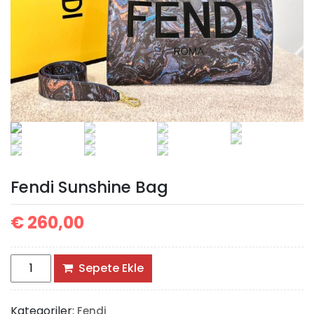
Fendi Sunshine Bag
€
260,00
Fendi
Sepete Ekle
Sunshine
Bag
Kategoriler:
Fendi
adet