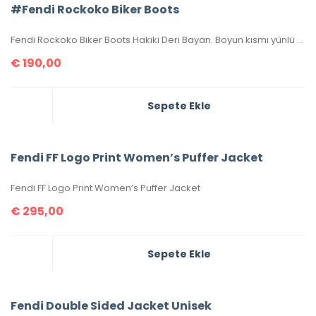
#Fendi Rockoko Biker Boots
Fendi Rockoko Biker Boots Hakiki Deri Bayan. Boyun kısmı yünlü kakar dokuma kumaştır. Yüksek kalite, birebir üründür. 36-37-38-39-40 ölçüler mevcuttur. Topuk yüksekliği 3 cm’dir. Kutulu, toz torbalı, sertifikalıdır.
€
190,00
Sepete Ekle
Fendi FF Logo Print Women’s Puffer Jacket
Fendi FF Logo Print Women’s Puffer Jacket
€
295,00
Sepete Ekle
Fendi Double Sided Jacket Unisek